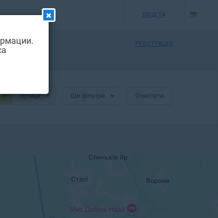
ВХІД ТА
ормации.
РЕЄСТРАЦІЯ
са
Ще фільтри
Очистити
Вулиця