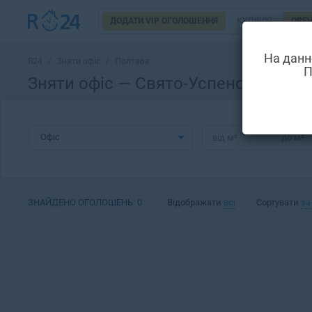
ДОДАТИ VIP ОГОЛОШЕННЯ
КУПІВЛЯ
ОРЕ
На данн
R24
/
Зняти офіс
/
Полтава
П
Зняти офіс — Свято-Успенський ка
Офіс
від
м²
до
м²
ЗНАЙДЕНО ОГОЛОШЕНЬ:
0
Відображати
всі
Сортувати
за