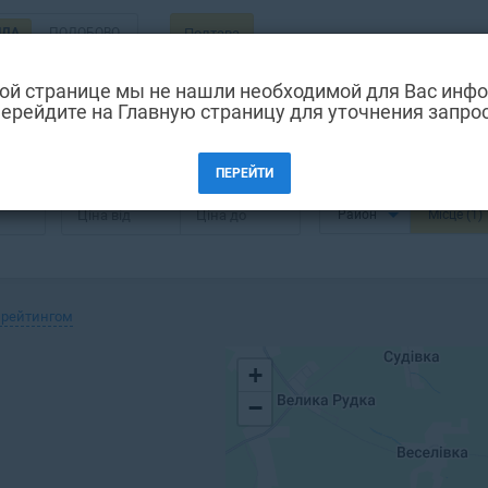
НДА
ПОДОБОВО
Полтава
ой странице мы не нашли необходимой для Вас инф
ерейдите на Главную страницу для уточнения запро
федральний собор, Полтава
ПЕРЕЙТИ
Ціна від
Ціна до
Район
Місце
(1)
 рейтингом
+
−