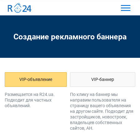
МЕНЮ
ВХОД И РЕГИСТРАЦИЯ
Создание рекламного баннера
ИЗБРАННЫЕ ОБЪЯВЛЕНИЯ
КОММЕНТАРИИ К ОБЪЯВЛЕНИЯ
КОНТАКТЫ
VIP-объявление
VIP-баннер
УКРАЇНСЬКА
Размещается на R24.ua.
По клику на баннер мы
КАК ДОБАВИТЬ ОБЪЯВЛЕНИЕ
Подходит для частных
направим пользователя на
объявлений.
страницу вашего объявления
на другом сайте. Подходит для
застройщиков, новостроек,
владельцев собственных
сайтов, АН.