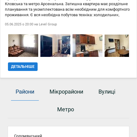
Кловська та метро Арсенальна. Затишна квартира має роздільне
планування та укомплектована всім необхідним для комфортного
проживання. Є вся необхідна побутова техніка: холодильник,
мікрохвильова піч, пральна машина, бойлер, пилосос, кондиціонер
05.06.2025 о 20:00 на
Level Group
та телевізор. Розташування в самому центрі міста гарантує доступ
до всіх необхідних зручностей: ресторани, супермаркети, школи,
державні установи, офіси, метро та зупинки транспорту, відділення
банків, аптеки та магазини..
ДЕТАЛЬНІШЕ
Райони
Мікрорайони
Вулиці
Метро
Соломянський