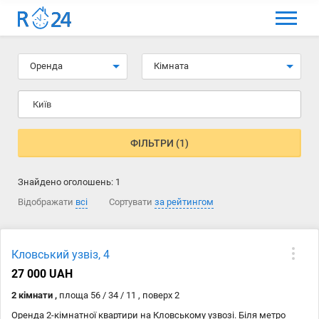
МЕНЮ
Вибір мови
Оренда
Кімната
Вхід та реєстрація
Київ
Вибрані оголошення
Коментарі до оголошення
ФІЛЬТРИ (1)
Контакти
Знайдено оголошень:
1
Як додати оголошення
Відображати
всі
Сортувати
за рейтингом
Кловський узвіз, 4
27 000 UAH
2 кімнати ,
площа 56 / 34 / 11 , поверх 2
Оренда 2-кімнатної квартири на Кловському узвозі. Біля метро