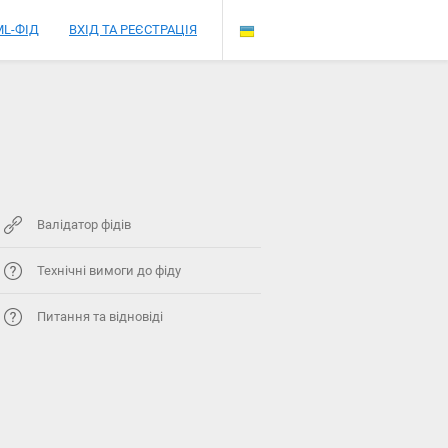
L-ФІД
ВХІД ТА РЕЄСТРАЦІЯ
Валідатор фідів
Технічні вимоги до фіду
Питання та відновіді