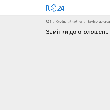
R24
/
Особистий кабінет
/
Замітки до ого
Замітки до оголошень