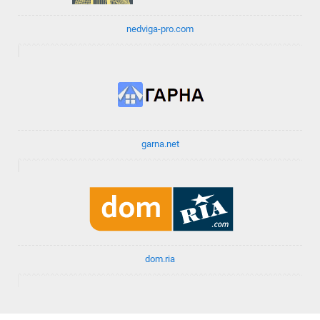
nedviga-pro.com
garna.net
dom.ria