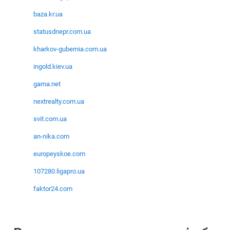
baza.kr.ua
statusdnepr.com.ua
kharkov-gubernia.com.ua
ingold.kiev.ua
garna.net
nextrealty.com.ua
svit.com.ua
an-nika.com
europeyskoe.com
107280.ligapro.ua
faktor24.com