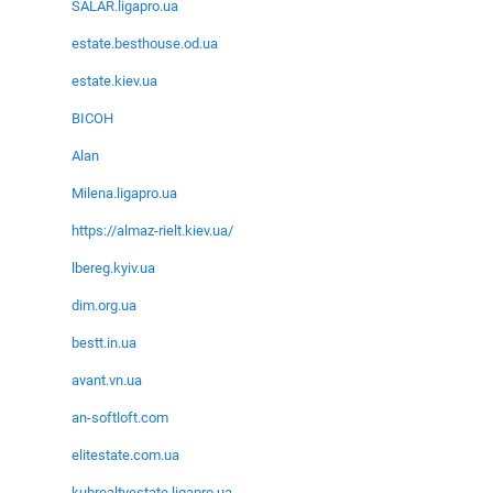
SALAR.ligapro.ua
estate.besthouse.od.ua
estate.kiev.ua
ВІСОН
Alan
Milena.ligapro.ua
https://almaz-rielt.kiev.ua/
lbereg.kyiv.ua
dim.org.ua
bestt.in.ua
avant.vn.ua
an-softloft.com
elitestate.com.ua
kubrealtyestate.ligapro.ua