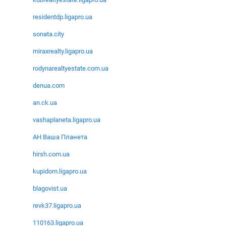
residentdp.ligapro.ua
sonata.city
miraxrealty.ligapro.ua
rodynarealtyestate.com.ua
denua.com
an.ck.ua
vashaplaneta.ligapro.ua
АН Ваша Планета
hirsh.com.ua
kupidom.ligapro.ua
blagovist.ua
revk37.ligapro.ua
110163.ligapro.ua