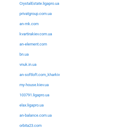
CrystalEstate.ligapro.ua
privatgroup.com.ua
an-mk.com
kvartirakiev.com.ua
an-element.com
bn.ua
vnuk.in.ua
an-softloft.com_kharkiv
my-house.kiev.ua
103791.ligapro.ua
elax.ligapro.ua
an-balance.com.ua
orbita23.com