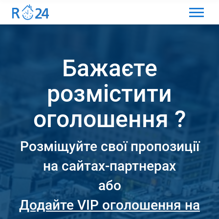
МЕНЮ
ВИБІР МОВИ
Бажаєте
ВХІД ТА РЕЄСТРАЦІЯ
розмістити
ВИБРАНІ ОГОЛОШЕННЯ
КОМЕНТАРІ ДО ОГОЛОШЕННЯ
оголошення ?
КОНТАКТИ
Розміщуйте свої пропозиції
ЯК ДОДАТИ ОГОЛОШЕННЯ
на сайтах-партнерах
або
Додайте VIP оголошення на