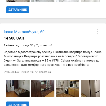
ДЕТАЛЬНІШЕ
Івана Миколайчука, 60
14 500 UAH
1 кімната ,
площа 35 / 7 , поверх 6
Здається в довгострокову оренду 1-кімнатна квартира по вул. Івана
Миколайчука Квартира розташована на 6 поверсі 10-поверхового
будинку. Загальна площа — 35 м #178;. Світла, охайна та готова до
заселення. Для комфортного проживання є все необхідне:
холодильник; пральна машина; кухня з необхідною технікою;
29.07.2026 о 13:00 на
103791.ligapro.ua
ванна кімната; балкон; Wi-Fi. Будинок знаходиться у тихому дворі,
район спокійний та комфортний для життя. Поруч магазини,
зупинки громадського транспорту та інша необхідна
інфраструктура. Квартира ідеально підійде для однієї людини або
пари. За додатковою інформацією та для організації перегляду
телефонуйте або пишіть.
ДЕТАЛЬНІШЕ