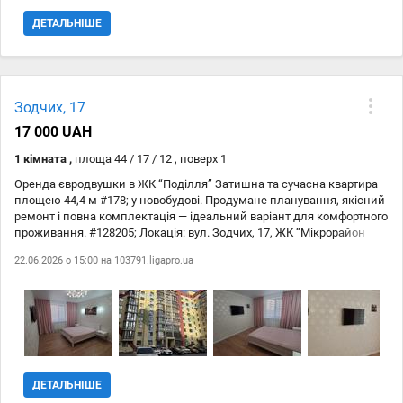
ДЕТАЛЬНІШЕ
Зодчих, 17
17 000 UAH
1 кімната ,
площа 44 / 17 / 12 , поверх 1
Оренда євродвушки в ЖК “Поділля” Затишна та сучасна квартира
площею 44,4 м #178; у новобудові. Продумане планування, якісний
ремонт і повна комплектація — ідеальний варіант для комфортного
проживання. #128205; Локація: вул. Зодчих, 17, ЖК “Мікрорайон
Поділля” Зручний та розвинений район: поруч парк, магазини,
22.06.2026 о 15:00 на
103791.ligapro.ua
аптека, банк, транспортна розвязка. Усе необхідне — буквально в
кількох хвилинах. Планування: кухня-вітальня окрема спальня
просторий коридор із шафою-купе Оснащення: холодильник
пральна машина газова плита та витяжка кондиціонер
двоспальне ліжко швидкісний інтернет та Wi-Fi роутер Комфорт:
індивідуальне опалення (газовий котел) тепла підлога у ванній та
на кухні гаряча вода від котла встановлені лічильники (газ, вода,
електроенергія) Будинок та територія: новобудова з ліфтом
ДЕТАЛЬНІШЕ
закритий двір сучасний дитячий майданчик зона відпочинку