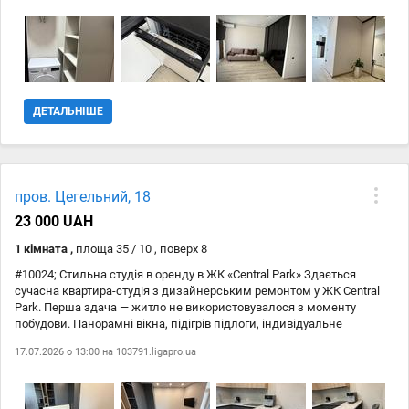
ДЕТАЛЬНІШЕ
пров. Цегельний, 18
23 000 UAH
1 кімната ,
площа 35 / 10 , поверх 8
#10024; Стильна студія в оренду в ЖК «Central Park» Здається
сучасна квартира-студія з дизайнерським ремонтом у ЖК Central
Park. Перша здача — житло не використовувалося з моменту
побудови. Панорамні вікна, підігрів підлоги, індивідуальне
опалення, кондиціонер. Wi-Fi працює навіть під час відключень
17.07.2026 о 13:00 на
103791.ligapro.ua
світла. Квартира повністю укомплектована: двоспальне ліжко,
вбудована кухня, холодильник, пральна та посудомийна машина,
мікрохвильова піч, телевізор, кавомашина. #128272; Закрита
територія, охорона, відеоспостереження. #128222; Оперативний