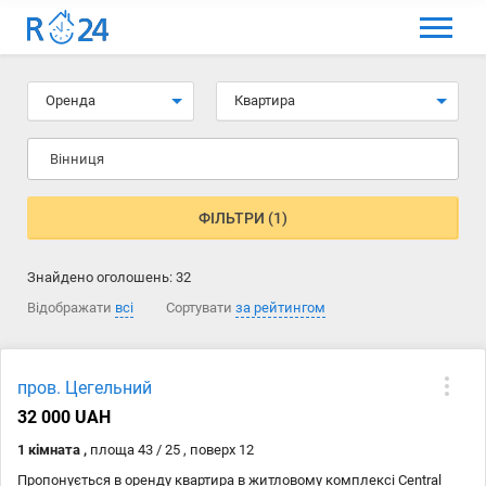
МЕНЮ
Вибір мови
Оренда
Квартира
Вхід та реєстрація
Вінниця
Вибрані оголошення
Коментарі до оголошення
ФІЛЬТРИ (1)
Контакти
Знайдено оголошень:
32
Як додати оголошення
Відображати
всі
Сортувати
за рейтингом
пров. Цегельний
32 000 UAH
1 кімната ,
площа 43 / 25 , поверх 12
Пропонується в оренду квартира в житловому комплексі Central