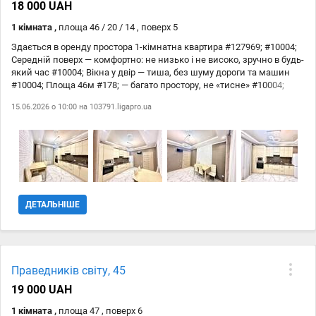
18 000 UAH
1 кімната ,
площа 46 / 20 / 14 , поверх 5
Здається в оренду простора 1-кімнатна квартира #127969; #10004;
Середній поверх — комфортно: не низько і не високо, зручно в будь-
який час #10004; Вікна у двір — тиша, без шуму дороги та машин
#10004; Площа 46м #178; — багато простору, не «тисне» #10004;
Сучасний свіжий ремонт — охайно, приємно жити #10004;
15.06.2026 о 10:00 на
103791.ligapro.ua
Кондиціонер — комфорт у будь-яку пору року #10004; Велика шафа
— вистачить місця для всіх речей #10004; Простора кухня — зручно
готувати і відпочивати #10004; Телевізор у кімнаті та кухні —
максимум зручності Квартира світла, затишна і повністю готова до
заселення. #128176; 18 000 грн + комунальні Запрошую на
перегляд #128588; #127995;
ДЕТАЛЬНІШЕ
Праведників світу, 45
19 000 UAH
1 кімната ,
площа 47 , поверх 6