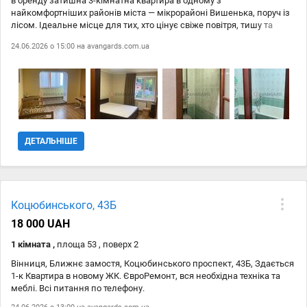
в оренду затишна 3-кімнатна квартира в одному з
найкомфортніших районів міста — мікрорайоні Вишенька, поруч із
лісом. Ідеальне місце для тих, хто цінує свіже повітря, тишу та
зручну інфраструктуру. #9989; Комфортний 2-й поверх #9989;
24.06.2026 о 15:00 на
avangards.com.ua
Гарний житловий стан #9989; Просторі та світлі кімнати #9989;
Власне паркомісце #9989; Окрема кладова для зберігання речей
#9989; Поруч ліс для прогулянок та відпочинку Квартира готова до
заселення та стане чудовим вибором для сім'ї, яка шукає
комфортне житло в затишному районі.
ДЕТАЛЬНІШЕ
Коцюбинського, 43Б
18 000 UAH
1 кімната ,
площа 53 , поверх 2
Вінниця, Ближнє замостя, Коцюбинського проспект, 43Б, Здається
1-к Квартира в новому ЖК. ЄвроРемонт, вся необхідна техніка та
меблі. Всі питання по телефону.