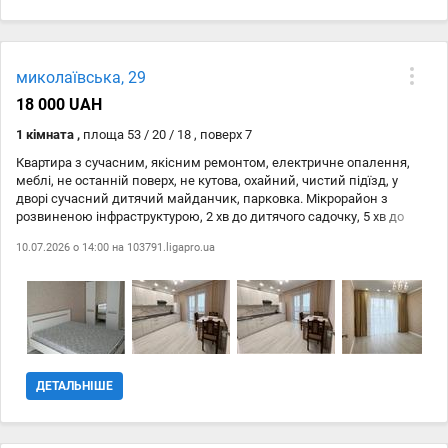
миколаївська, 29
18 000 UAH
1 кімната ,
площа 53 / 20 / 18 , поверх 7
Квартира з сучасним, якісним ремонтом, електричне опалення,
меблі, не останній поверх, не кутова, охайний, чистий підїзд, у
дворі сучасний дитячий майданчик, парковка. Мікрорайон з
розвиненою інфраструктурою, 2 хв до дитячого садочку, 5 хв до
зупинки громадського транспорту Телефонуйте! Оперативний
10.07.2026 о 14:00 на
103791.ligapro.ua
показ!
ДЕТАЛЬНІШЕ