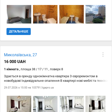
сімейним гніздечком. В квартирі є усі необхідні меблі та техніка,
також Власник може добавити необхідні вам речі! Запрошуємо вас
на перегляд. Показуємо у будь який зручний для вас час, усі
уточнення по телефону!
ДЕТАЛЬНІШЕ
Миколаївська, 27
16 000 UAH
1 кімната ,
площа 38 / 17 / 11 , поверх 8
Здається в оренду однокімнатна квартира З євроремонтом в
новобудові Індивідуальне опалення В квартирі нові меблі та техніка
29.07.2026 о 15:00 на
103791.ligapro.ua