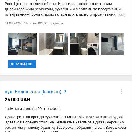
Park. Це перша здача обєкта. Квартира вирізняється новим
дизайнерським ремонтом, сучасними меблями та продуманим
плануванням. Вона створювалася для власного проживання, тому
є світлою, затишною та надзвичайно комфортною. Особливості
01.08.2026 о 15:00 на
103791.ligapro.ua
квартири: - Окрема спальня та кухня-вітальня. - Два містких
гардероби. - Нова техніка та меблі. - Сучасний ремонт у спокійних,
вишуканих відтінках. - Панорамні вікна, що забезпечують велику
кількість природного світла. Житловий комплекс є закритим та
елітним, має охорону території та пожежну сигналізацію.
Розташування ідеальне: всього 2 хвилини до парку. Поруч
знаходяться кафе, магазини, зупинки громадського транспорту, що
забезпечує доступ до всієї необхідної інфраструктури для
ДЕТАЛЬНІШЕ
комфортного життя. Квартира повністю готова до заселення. Це
ідеальний варіант для тих, хто цінує комфорт, стиль та якість.
вул. Волошкова (Іванова), 2
25 000 UAH
1 кімната ,
площа 50 , поверх 4
Довготривала оренда сучасної 1-кімнатної квартири в новобудові
Здається в оренду стильна 1-кімнатна квартира з дизайнерським
ремонтом у новому будинку 2025 року побудови на вул. Волошкова,