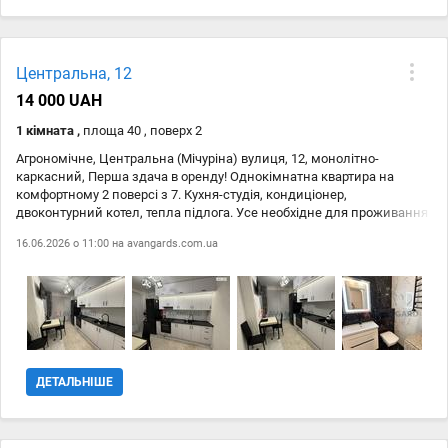
Вільна з: 10.04.2026 #127970; Поверх: 1 з 9 #128176; Вартість: 17 000
грн + комунальні платежі Квартира повністю готова до заселення —
заїжджай і живи без додаткових витрат. Телефонуйте!
Центральна, 12
14 000 UAH
1 кімната ,
площа 40 , поверх 2
Агрономічне, Центральна (Мічуріна) вулиця, 12, монолітно-
каркасний, Перша здача в оренду! Однокімнатна квартира на
комфортному 2 поверсі з 7. Кухня-студія, кондиціонер,
двоконтурний котел, тепла підлога. Усе необхідне для проживання
залишається. Поруч зупинка транспорту, школа, садочок, ЦНАП,
16.06.2026 о 11:00 на
avangards.com.ua
Нова пошта, магазини та інша необхідна інфраструктура. Квартира
готова до заселення. Оперативний показ!
ДЕТАЛЬНІШЕ