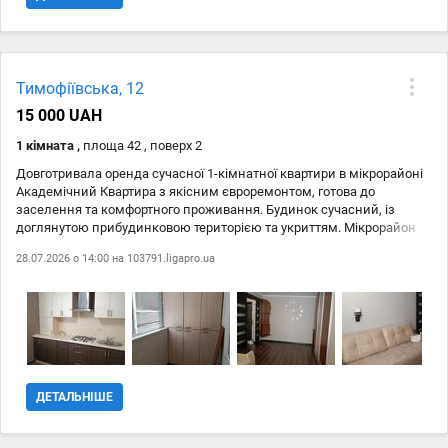
Тимофіївська, 12
15 000 UAH
1 кімната ,
площа 42 , поверх 2
Довготривала оренда сучасної 1-кімнатної квартири в мікрорайоні
Академічний Квартира з якісним євроремонтом, готова до
заселення та комфортного проживання. Будинок сучасний, із
доглянутою прибудинковою територією та укриттям. Мікрорайон
Академічний — один із найкомфортніших для життя у Вінниці. У
28.07.2026 о 14:00 на
103791.ligapro.ua
пішій доступності знаходяться магазини, аптеки, відділення
**Нової пошти**, зупинки громадського транспорту, дитячий садок
та інша необхідна інфраструктура. Зручне розташування дозволяє
швидко дістатися до будь-якої частини міста. Телефонуйте або
пишіть, щоб отримати додаткову інформацію та домовитися про
перегляд квартири.
ДЕТАЛЬНІШЕ