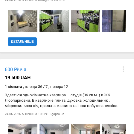
24.06.2026 о 13:00 на
avangards.com.ua
ДЕТАЛЬНІШЕ
600-Річчя
19 500 UAH
1 кімната ,
площа 36 / 7 , поверх 12
Здається однокімнатна квартира — студія (36 кв.м. ) в ЖК
Лісопарковий. В квартирі є плита, духовка, холодильник ,
мікрохвильова піч, пральна машина та інша побутова техніка.
24.06.2026 о 10:00 на
103791.ligapro.ua