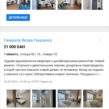
ДЕТАЛЬНІШЕ
Генерала Якова Гандзюка
21 000 UAH
1 кімната ,
площа 56 / 16 , поверх 10
Чудова однокімнатна квартира з дизайнерським ремонтом. Новий
ремонт. Спальня з двоспальним ліжком, розділена перегородкою,
в іншій частині кімнати новий диван та телевізор. Вихід на лоджію
з кімнати та з кухні. Облаштована новою технікою. Посудомийна
машинка. Тепла підлога. Вільна! Запрошую на перегляд!
24.06.2026 о 10:00 на
103791.ligapro.ua