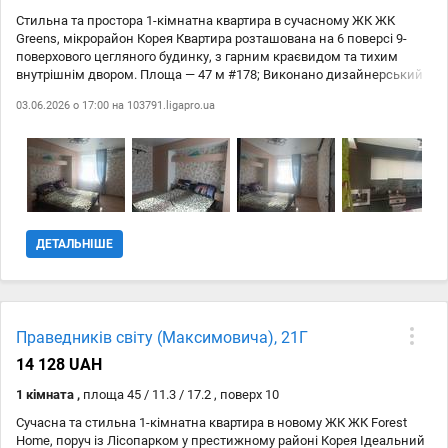
Стильна та простора 1-кімнатна квартира в сучасному ЖК ЖК
Greens, мікрорайон Корея Квартира розташована на 6 поверсі 9-
поверхового цегляного будинку, з гарним краєвидом та тихим
внутрішнім двором. Площа — 47 м #178; Виконано дизайнерський
ремонт у сучасному стилі, продумане планування та багато
03.06.2026 о 17:00 на
103791.ligapro.ua
природного світла. У квартирі є балкон, підігрів підлоги,
індивідуальне опалення та двоконтурний котел. Повністю
укомплектована меблями та технікою для комфортного
проживання: двоспальне ліжко пральна машина холодильник
кондиціонер духова шафа газова плита кавомашина
електрочайник домашній кінотеатр Wi-Fi та стабільний інтернет
навіть під час відключень світла Санвузол суміжний, встановлено
душову кабіну та фільтри для води. Є всі необхідні лічильники: газ,
ДЕТАЛЬНІШЕ
вода, електроенергія. Підходить для комфортного проживання
однієї людини, пари або сімї з маленькою дитиною. Вартість
оренди — 20 000 грн/місяць Телефонуйте!
Праведників світу (Максимовича), 21Г
14 128 UAH
1 кімната ,
площа 45 / 11.3 / 17.2 , поверх 10
Сучасна та стильна 1-кімнатна квартира в новому ЖК ЖК Forest
Home, поруч із Лісопарком у престижному районі Корея Ідеальний