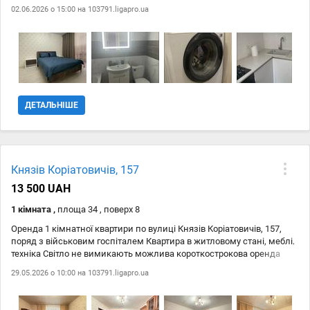
всій квартирі. Проведено кабельне та інтернет є WI-FI. Квартира
02.06.2026 о 15:00 на
103791.ligapro.ua
повністю укомплектована сучасними меблями, побутовою
технікою та ін. - Наявність усієї сучасної ТЕХНІКИ: LCD телевізори
SMART TV, холодильник, пральна машина, вбудована духова шафа,
варильна поверхня, витяжка, елекро-чайник, праска! - Наявність
всіх МЕБЛІВ: Стильні вбудовані кухонні меблі з гранітною
стільницею, обідній стіл, стільці. У спальні - велике двоспальне
ліжко з ортопедичним матрацом з 3D ефектом, при ліжкові тумби,
поруч встановлена велика і містка шафа. У коридорі обладнана
ДЕТАЛЬНІШЕ
велика та містка вбиральня з вбудованими меблями, також є
шафа для верхнього одягу
Князів Коріатовичів, 157
13 500 UAH
1 кімната ,
площа 34 , поверх 8
Оренда 1 кімнатної квартири по вулиці Князів Коріатовичів, 157,
поряд з військовим госпіталем Квартира в житловому стані, меблі,
техніка Світло не вимикають можлива короткострокова оренда
29.05.2026 о 10:00 на
103791.ligapro.ua