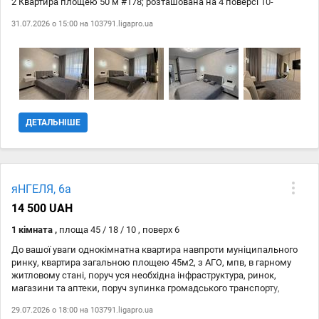
2 Квартира площею 50 м #178; розташована на 4 поверсі 10-
поверхового будинку. Простора кухня-студія та окрема зона
31.07.2026 о 15:00 на
103791.ligapro.ua
відпочинку створюють комфортний простір для життя.
Помешкання ще не використовувалося після ремонту — ви будете
першими мешканцями. Оснащення двоспальне ліжко та диван;
вбудована кухня; холодильник; духова шафа, газова плита,
мікрохвильова піч; посудомийна машина; пральна та сушильна
машини; кондиціонер; телевізор; Wi-Fi; електрочайник, праска,
пилосос; містка шафа-гардероб. Комфорт індивідуальне газове
опалення (двоконтурний котел); тепла підлога; балкон; вантажний
ДЕТАЛЬНІШЕ
ліфт; укриття в будинку; сучасний підїзд із безбарєрним доступом.
Будинок розташований у спокійному районі з внутрішнім двором.
Умови оренди: довгостроково; без домашніх тварин; без маленьких
дітей. Квартира готова до заселення та повністю укомплектована
всім необхідним для комфортного проживання.
яНГЕЛЯ, 6a
14 500 UAH
1 кімната ,
площа 45 / 18 / 10 , поверх 6
До вашої уваги однокімнатна квартира навпроти муніципального
ринку, квартира загальною площею 45м2, з АГО, мпв, в гарному
житловому стані, поруч уся необхідна інфраструктура, ринок,
магазини та аптеки, поруч зупинка громадського транспорту,
парковка, та місця для прогулянок з дітьми! Квартира чудово
29.07.2026 о 18:00 на
103791.ligapro.ua
підійде для військових або студентів, чи може стати вашим