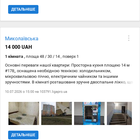
ДЕТАЛЬНІШЕ
Миколаївська
14 000 UAH
1 кімната ,
площа 48 / 30 / 14 , поверх 1
Основні переваги нашої квартири: Просторна кухня площею 14 м
#178;, оснащена необхідною технікою: холодильником,
мікрохвильовою піччю, електричним чайником та іншими
зручностями. В кімнаті розташоване зручне двоспальне ліжко, що
відокремлене від основного простору. Незабаром буде доставлено
10.07.2026 о 15:00 на
103791.ligapro.ua
сучасний диван для ще більшої зручності. Квартира ідеально
підходить для сімей з дітьми та домашніми тваринками. Будемо
раді обговорити ваші пропозиції щодо ціни. Запрошуємо на
перегляд.
ДЕТАЛЬНІШЕ