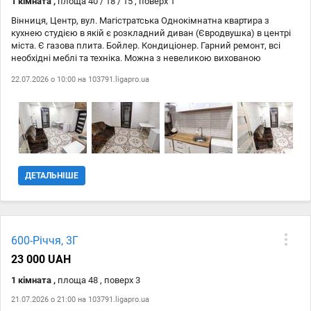
1 кімната ,
площа 40 / 18 / 15 , поверх 1
Вінниця, Центр, вул. Магістратська Однокімнатна квартира з
кухнею студією в якій є розкладний диван (Євродвушка) в центрі
міста. Є газова плита. Бойлер. Кондиціонер. Гарний ремонт, всі
необхідні меблі та техніка. Можна з невеликою вихованою
тваринкою. #128008; #129454; вільна з 27.06
22.07.2026 о 10:00 на
103791.ligapro.ua
ДЕТАЛЬНІШЕ
600-Річчя, 3Г
23 000 UAH
1 кімната ,
площа 48 , поверх 3
21.07.2026 о 21:00 на
103791.ligapro.ua