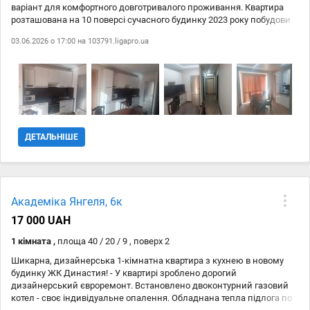
варіант для комфортного довготривалого проживання. Квартира
розташована на 10 поверсі сучасного будинку 2023 року побудови
Загальна площа — 45,1 м #178;, простора кухня — 17,2 м #178;.
03.06.2026 о 17:00 на
103791.ligapro.ua
Виконано якісний дизайнерський ремонт, квартира нова та ще не
використовувалась після завершення будівництва. Планування
продумане для максимального комфорту: окрема спальня
простора кухня-вітальня роздільний санвузол панорамні вікна з
гарним видом тепла підлога Квартира повністю укомплектована
меблями та сучасною технікою: кондиціонер холодильник
пральна машина посудомийна машина духова шафа
мікрохвильова піч телевізор електрочайник Wi-Fi та стабільний
ДЕТАЛЬНІШЕ
інтернет Будинок із закритою територією, відеоспостереженням,
охороною та підземним паркінгом Тихий двір і зручна локація —
поруч парк, магазини, транспорт та вся необхідна інфраструктура.
Індивідуальне опалення, двоконтурний котел та встановлені
лічильники на газ, воду й електроенергію допоможуть комфортно
Академіка Янгеля, 6к
контролювати витрати. Можливе проживання з маленькими
дітьми. Вартість оренди — 550 $ + комунальні платежі. Телефонуйте!
17 000 UAH
1 кімната ,
площа 40 / 20 / 9 , поверх 2
Шикарна, дизайнерська 1-кімнатна квартира з кухнею в новому
будинку ЖК Династия! - У квартирі зроблено дорогий
дизайнерський євроремонт. Встановлено двоконтурний газовий
котел - своє індивідуальне опалення. Обладнана тепла підлога по