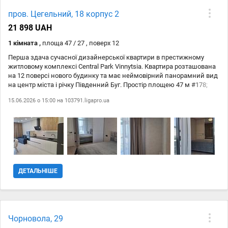
пров. Цегельний, 18 корпус 2
21 898 UAH
1 кімната ,
площа 47 / 27 , поверх 12
Перша здача сучасної дизайнерської квартири в престижному
житловому комплексі Central Park Vinnytsia. Квартира розташована
на 12 поверсі нового будинку та має неймовірний панорамний вид
на центр міста і річку Південний Буг. Простір площею 47 м #178;
продуманий до дрібниць: простора кухня-вітальня 27 м #178;,
15.06.2026 о 15:00 на
103791.ligapro.ua
стильний інтерєр, якісні оздоблювальні матеріали та великі
панорамні вікна, які наповнюють квартиру світлом і створюють
особливу атмосферу комфорту. Помешкання повністю готове до
проживання: сучасні меблі, необхідна побутова техніка,
швидкісний Wi-Fi, бойлер та резервне живлення. Навіть під час
відключень електроенергії працюють інтернет, водопостачання,
опалення та ліфт. Будинок 2024 року побудови з закритою
територією, цілодобовою охороною та контрольованим доступом.
ДЕТАЛЬНІШЕ
Для мешканців передбачено комфортне та безпечне середовище
проживання в самому центрі міста. Ідеальний варіант для тих, хто
шукає сучасне житло бізнес-класу з чудовими краєвидами,
високим рівнем комфорту та престижною локацією. Показ
оперативний_Телефонуйтк!
Чорновола, 29