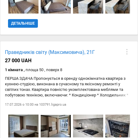
показ — телефонуйте.
ДЕТАЛЬНІШЕ
Праведників світу (Максимовича), 21Г
27 000 UAH
1 кімната ,
площа 50 , поверх 8
ПЕРША ЗДАЧА Пропонується в оренду однокімнатна квартира з
кухнею-студією, виконана в сучасному та якісному ремонті у
світлих тонах. Квартира повністю укомплектована меблями та
побутовою технікою, включаючи: * Кондиціонер * Холодильник *
Пральна машина * Вбудована духова шафа * Варильна поверхня *
17.07.2026 о 10:00 на
103791.ligapro.ua
Витяжка Простора кухня-студія обладнана панорамними вікнами,
що відкривають чудовий вид на місто. У зоні кухні розташовані
обідній стіл та стільці, а також комфортний диван та двоспальне
ліжко. Поруч з будинком розвинена інфраструктура: зупинки
громадського транспорту, магазини, школа, дитячий садок,
проспект Космонавтів та парк.