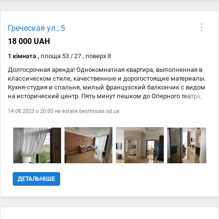
Греческая ул., 5
18 000 UAH
1 кімната ,
площа 53 / 27 , поверх 8
Долгосрочная аренда! Однокомнатная квартира, выполненная в
классическом стиле, качественные и дорогостоящие материалы.
Кухня-студия и спальня, милый французский балкончик с видом
на исторический центр. Пять минут пешком до Оперного театра,
Дерибасовской, Приморского бульвара, Парка Шевченко. В пешей
14.08.2023 о 20:00 на
estate.besthouse.od.ua
доступности пляж Ланжерон. Позвольте себе лучшее!
ДЕТАЛЬНІШЕ