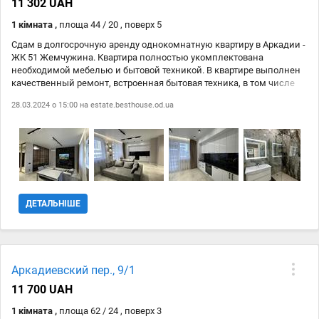
11 302 UAH
1 кімната ,
площа 44 / 20 , поверх 5
Сдам в долгосрочную аренду однокомнатную квартиру в Аркадии -
ЖК 51 Жемчужина. Квартира полностью укомплектована
необходимой мебелью и бытовой техникой. В квартире выполнен
качественный ремонт, встроенная бытовая техника, в том числе
посудомоечная машина Просторный балкон . Безопасный 5 этаж .
28.03.2024 о 15:00 на
estate.besthouse.od.ua
Есть место в паркинге за дополнительную плату. Без животных.
ДЕТАЛЬНІШЕ
Аркадиевский пер., 9/1
11 700 UAH
1 кімната ,
площа 62 / 24 , поверх 3