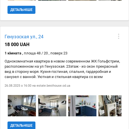
ДЕТАЛЬНІШЕ
Генуэзская ул., 24
18 000 UAH
1 кімната ,
площа 48 / 20 , поверх 23
Однокомнатная квартира в новом современном ЖК Гольфстрим,
расположенном на ул Генуэзская. 23этаж - из окон прекрасный
вид в сторону моря. Кухня-гостиная, спальня, гардеробная и
санузел с ванной. Уютная и стильная квартира со всем
необходимым для жизни и отдыха. Для счастливых людей,
26.08.2025 о 16:00 на
estate.besthouse.od.ua
которые ценят уют и эстетику. Можно с небольшим животным.
ДЕТАЛЬНІШЕ