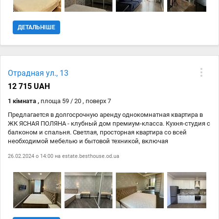
ДЕТАЛЬНІШЕ
Отрадная ул., 13
12 715 UAH
1 кімната ,
площа 59 / 20 , поверх 7
Предлагается в долгосрочную аренду однокомнатная квартира в
ЖК ЯСНАЯ ПОЛЯНА - клубный дом премиум-класса. Кухня-студия с
балконом и спальня. Светлая, просторная квартира со всей
необходимой мебелью и бытовой техникой, включая
посудомоечную машину. Круглосуточная охрана, служба ресепшн,
26.02.2024 о 14:00 на
estate.besthouse.od.ua
во дворе комплекса зона отдыха с бассейном, есть подземный
паркинг. Автономное электро и водоснабжение, круглосуточная
подача холодной и горячей воды, генератор. В нескольких минутах
ходьбы — одесские пляжи «Отрада» и «Ланжерон», театр
Музкомедии и парк Шевченко. Рядом отель Отрада, тренажерный
зал, салон красоты, рестораны, супермаркет, трасса здоровья.