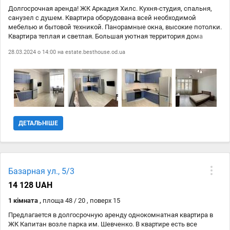
Долгосрочная аренда! ЖК Аркадия Хилс. Кухня-студия, спальня,
санузел с душем. Квартира оборудована всей необходимой
мебелью и бытовой техникой. Панорамные окна, высокие потолки.
Квартира теплая и светлая. Большая уютная территория дома
всегда находится под охраной. Есть детская и спортивная
28.03.2024 о 14:00 на
estate.besthouse.od.ua
площадки, паркинг. В доме находится продуктовый магазин.
Рядом лучшие пляжи Аркадии и большой парк для отдыха и
прогулок.
ДЕТАЛЬНІШЕ
Базарная ул., 5/3
14 128 UAH
1 кімната ,
площа 48 / 20 , поверх 15
Предлагается в долгосрочную аренду однокомнатная квартира в
ЖК Капитан возле парка им. Шевченко. В квартире есть все