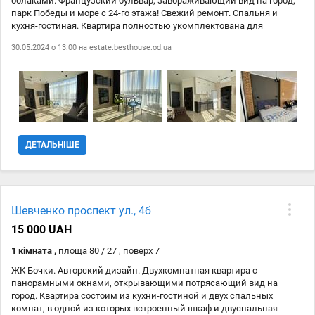
облаками. Французский бульвар, завораживающий вид на город,
парк Победы и море с 24-го этажа! Свежий ремонт. Спальня и
кухня-гостиная. Квартира полностью укомплектована для
комфортной жизни. Закрытая территория. Море и парк Победы в
30.05.2024 о 13:00 на
estate.besthouse.od.ua
шаговой доступности. Лифт до 22-го этажа, последние два этажа
нужно пройти по лестнице дабы укрепить кардио систему и
немножечко размяться. Сдается в хорошие, порядочные руки для
одного человека или пары без детей .
ДЕТАЛЬНІШЕ
Шевченко проспект ул., 4б
15 000 UAH
1 кімната ,
площа 80 / 27 , поверх 7
ЖК Бочки. Авторский дизайн. Двухкомнатная квартира с
панорамными окнами, открывающими потрясающий вид на
город. Квартира состоим из кухни-гостиной и двух спальных
комнат, в одной из которых встроенный шкаф и двуспальная