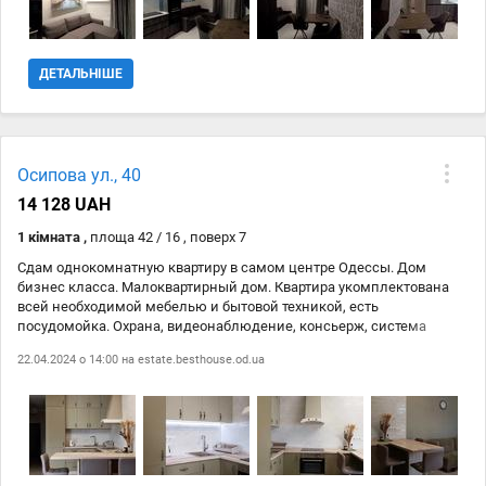
ДЕТАЛЬНІШЕ
Осипова ул., 40
14 128 UAH
1 кімната ,
площа 42 / 16 , поверх 7
Сдам однокомнатную квартиру в самом центре Одессы. Дом
бизнес класса. Малоквартирный дом. Квартира укомплектована
всей необходимой мебелью и бытовой техникой, есть
посудомойка. Охрана, видеонаблюдение, консьерж, система
Умный дом, паркинг. Отличное расположение, в шаговой
22.04.2024 о 14:00 на
estate.besthouse.od.ua
доступности парк Шевченко и берег моря.