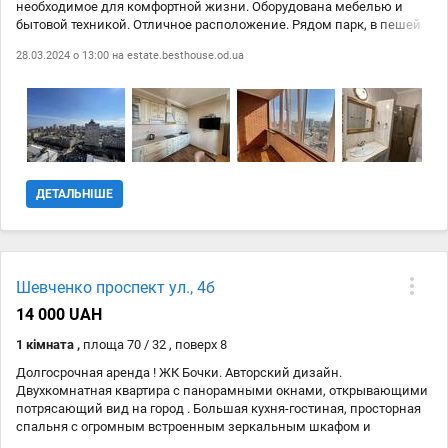
необходимое для комфортной жизни. Оборудована мебелью и
бытовой техникой. Отличное расположение. Рядом парк, в пешей
доступности побережье. Хорошая транспортная развязка и
28.03.2024 о 13:00 на
estate.besthouse.od.ua
инфраструктура.
ДЕТАЛЬНІШЕ
Шевченко проспект ул., 4б
14 000 UAH
1 кімната ,
площа 70 / 32 , поверх 8
Долгосрочная аренда ! ЖК Бочки. Авторский дизайн.
Двухкомнатная квартира с панорамными окнами, открывающими
потрясающий вид на город . Большая кухня-гостиная, просторная
спальня с огромным встроенным зеркальным шкафом и
двуспальной кроватью, оснащенной ортопедическим матрасом,