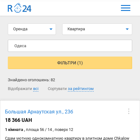
МЕНЮ
Вибір мови
Оренда
Квартира
Вхід та реєстрація
Одеса
Вибрані оголошення
Коментарі до оголошення
ФІЛЬТРИ (1)
Контакти
Знайдено оголошень:
82
Як додати оголошення
Відображати
всі
Сортувати
за рейтингом
Большая Арнаутская ул., 23б
18 366 UAH
1 кімната ,
площа 56 / 14 , поверх 12
Сдам уютную однокомнатную квартиру в элитном доме Chkalow