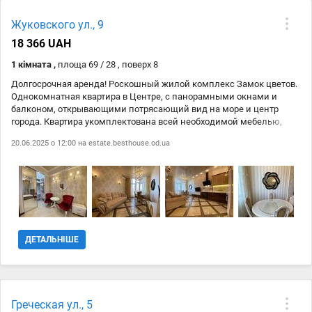
Жуковского ул., 9
18 366 UAH
1 кімната ,
площа 69 / 28 , поверх 8
Долгосрочная аренда! Роскошный жилой комплекс Замок цветов.
Однокомнатная квартира в Центре, с панорамными окнами и
балконом, открывающими потрясающий вид на море и центр
города. Квартира укомплектована всей необходимой мебелью,
предметами интерьера и оснащена необходимой бытовой
20.06.2025 о 12:00 на
estate.besthouse.od.ua
техникой: стеклокерамическая поверхность, микроволновка,
вытяжка, холодильник, стиральная машина, утюг, электробойлер,
телевизор, кондиционер, скоростной WI-FI интернет, цифровое TV.
В доме закрытая охраняемая территория и видеонаблюдение,
автономная домовая котельная. Генератор.
ДЕТАЛЬНІШЕ
Греческая ул., 5