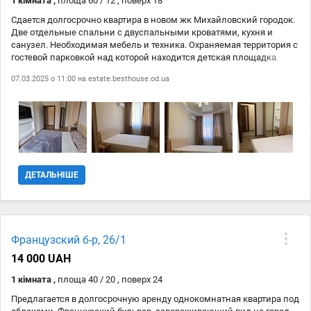
1 кімната ,
площа 60 / 12 , поверх 18
Сдается долгосрочно квартира в новом жк Михайловский городок.
Две отдельные спальни с двуспальными кроватями, кухня и
санузел. Необходимая мебель и техника. Охраняемая территория с
гостевой парковкой над которой находится детская площадка.
Удобное расположение - находится в непосредственной близости
07.03.2025 о 11:00 на
estate.besthouse.od.ua
к центру. Хорошая транспортная развязка. В непосредственной
близости супермаркеты, рынки, сквер.
ДЕТАЛЬНІШЕ
Французский б-р, 26/1
14 000 UAH
1 кімната ,
площа 40 / 20 , поверх 24
Предлагается в долгосрочную аренду однокомнатная квартира под