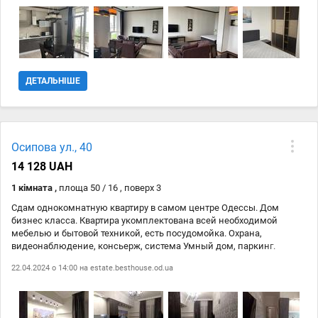
подача холодной и горячей воды, генератор. В нескольких минутах
ходьбы — одесские пляжи «Отрада» и «Ланжерон», театр
Музкомедии и парк Шевченко. Рядом отель Отрада, тренажерный
зал, салон красоты, рестораны, супермаркет, трасса здоровья.
ДЕТАЛЬНІШЕ
Осипова ул., 40
14 128 UAH
1 кімната ,
площа 50 / 16 , поверх 3
Сдам однокомнатную квартиру в самом центре Одессы. Дом
бизнес класса. Квартира укомплектована всей необходимой
мебелью и бытовой техникой, есть посудомойка. Охрана,
видеонаблюдение, консьерж, система Умный дом, паркинг.
Шикарное расположение, в шаговой доступности парк Шевченко и
22.04.2024 о 14:00 на
estate.besthouse.od.ua
берег моря.