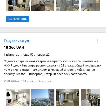
ДЕТАЛЬНІШЕ
Генуэзская ул.
18 366 UAH
1 кімната ,
площа 50 , поверх 22
Сдается современная квартира в престижном жилом комплексе
ЖК «Родос». Квартира расположена на 22 этаже, общей площадью
49 м #178;, с отличным видом и хорошей инсоляцией. Главное
преимущество — инвертор, который обеспечивает работу
освещения, холодильника и телевизоров, что делает проживание
21.01.2026 о 10:00 на
elitestate.com.ua
комфортным даже при отключениях электроэнергии. В квартире: •
2 телевизора • инвертор (автономный свет + техника) • удобная и
функциональная площадь Отличный вариант для арендаторов,
ценящих комфорт, безопасность и стабильность.