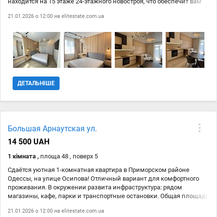
находится на 15 этаже 24-этажного новостроя, что обеспечит вам
великолепный вид на город и море. Параметры квартиры: Общая
21.01.2026 о 12:00 на
elitestate.com.ua
площадь: 54 кв.м отдельная спальня, кухня студия, гардеробная,
современный санузел — всё необходимое для комфортного
проживания. Балкон — наслаждайтесь утренним кофе с видом на
город и море! В квартире имеется вся необходимая мебель,
холодильник, посудомоечная машина, стиральная машина,
телевизор и кондиционер для вашего удобства. Также доступен
интернет, что будет удобно для работы и отдыха. Стоимость
аренды: 750 $ в месяц. Не упустите шанс стать первым жильцом
ДЕТАЛЬНІШЕ
этой чудесной квартиры! Звоните и записывайтесь на просмотр
уже сегодня.
Большая Арнаутская ул.
14 500 UAH
1 кімната ,
площа 48 , поверх 5
Сдаётся уютная 1-комнатная квартира в Приморском районе
Одессы, на улице Осипова! Отличный вариант для комфортного
проживания. В окружении развита инфраструктура: рядом
магазины, кафе, парки и транспортные остановки. Общая площадь
квартиры 48 кв.м, спланирована в отдельную спальню и кухню-
21.01.2026 о 12:00 на
elitestate.com.ua
студию. Квартира полностью меблирована и готова к заселению.