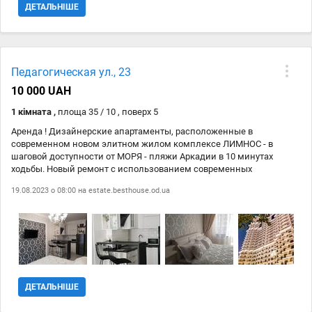
ДЕТАЛЬНІШЕ
Педагогическая ул., 23
10 000 UAH
1 кімната ,
площа 35 / 10 , поверх 5
Аренда ! Дизайнерские апартаменты, расположенные в
современном новом элитном жилом комплексе ЛИМНОС - в
шаговой доступности от МОРЯ - пляжи Аркадии в 10 минутах
ходьбы. Новый ремонт с использованием современных
материалов и дорогой мебели. В квартире двуспальная кровать с
19.08.2023 о 08:00 на
estate.besthouse.od.ua
ортопедическим матрасом премиум класса для здорового и
комфортного сна. Подушки гипоаллергенные. В обеденной зоне
имеются все необходимые кухонные принадлежности и бытовая
техника. На территории жилого комплекса находится супермаркет.
В шаговой доступности - ТЦ КАДОР, ТЦ ГАГАРИН ПЛАЗА, а также
мини-базарчик на 7 станции Фонтана.
ДЕТАЛЬНІШЕ