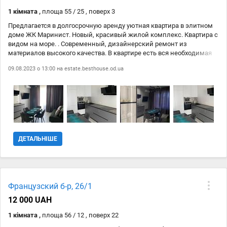
1 кімната ,
площа 55 / 25 , поверх 3
Предлагается в долгосрочную аренду уютная квартира в элитном
доме ЖК Маринист. Новый, красивый жилой комплекс. Квартира с
видом на море. . Современный, дизайнерский ремонт из
материалов высокого качества. В квартире есть вся необходимая
бытовая техника и мебель. Большая гардеробная комната. Кухня-
09.08.2023 о 13:00 на
estate.besthouse.od.ua
студия с двуспальным диваном. Отдельная спальная комната с
широкой кроватью и панорамным окном с видом на море. И
комната с диваном-малюткой (можно использовать как кабинет).
Интернет. Кондиционер. Большой балкон с мебелью для тихих
вечеров или утреннего кофе. На территории огромный подземный
паркинг, детская площадка. Рядом Монастырский переулок -
очень тихая и красивая территория для прогулок. Возможен торг.
ДЕТАЛЬНІШЕ
Французский б-р, 26/1
12 000 UAH
1 кімната ,
площа 56 / 12 , поверх 22