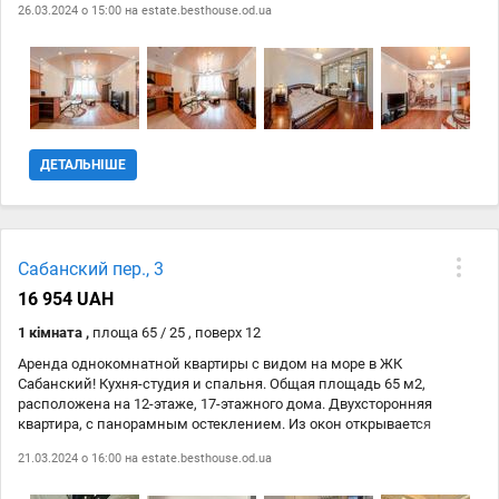
26.03.2024 о 15:00 на
estate.besthouse.od.ua
санузел с гидробоксом. Квартира оборудована новой современной
мебелью, предметами интерьера и всей необходимой бытовой
техникой: стеклокерамическая поверхность, духовка, вытяжка,
холодильник, микроволновка, стиральная машина, утюг,
электробойлер, два телевизора “46” домашний кинотеатр, два
кондиционера, скоростной WI-FI интернет, цифровое TV. В доме
круглосуточная охрана, пропускная система въезда, закрытая
охраняемая территория и видеонаблюдение, консьерж,
ДЕТАЛЬНІШЕ
автономная домовая котельная, два скоростных лифта в парадной,
также паркинг подземный и гостевой во дворе, в наличии
генератор, обеспечивающий всегда тепло и водоснабжение.
Инфраструктура самого лучшего района города. Идеальное
сочетание деловой активности и спокойного отдыха вблизи моря.
Сабанский пер., 3
16 954 UAH
1 кімната ,
площа 65 / 25 , поверх 12
Аренда однокомнатной квартиры с видом на море в ЖК
Сабанский! Кухня-студия и спальня. Общая площадь 65 м2,
расположена на 12-этаже, 17-этажного дома. Двухсторонняя
квартира, с панорамным остеклением. Из окон открывается
чудесный вид на море, морской вокзал, город. Техника и мебель.
21.03.2024 о 16:00 на
estate.besthouse.od.ua
Дизайнерский ремонт из дорогих качественных материалов. Две
гардеробные, встроенные шкафы. Отличный район и чистый