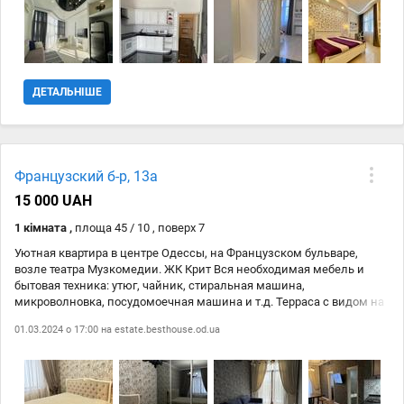
воздух. Развитая инфраструктура. Пешая доступность побережья.
ДЕТАЛЬНІШЕ
Французский б-р, 13а
15 000 UAH
1 кімната ,
площа 45 / 10 , поверх 7
Уютная квартира в центре Одессы, на Французском бульваре,
возле театра Музкомедии. ЖК Крит Вся необходимая мебель и
бытовая техника: утюг, чайник, стиральная машина,
микроволновка, посудомоечная машина и т.д. Терраса с видом на
Французский бульвар. Пешая доступность берега моря и центра
01.03.2024 о 17:00 на
estate.besthouse.od.ua
города.