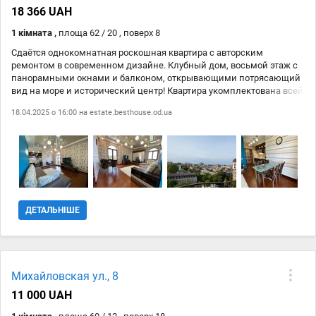
18 366 UAH
1 кімната ,
площа 62 / 20 , поверх 8
Сдаётся однокомнатная роскошная квартира с авторским
ремонтом в современном дизайне. Клубный дом, восьмой этаж с
панорамными окнами и балконом, открывающими потрясающий
вид на море и исторический центр! Квартира укомплектована всей
необходимой мебелью, предметами интерьера и оснащена
18.04.2025 о 16:00 на
estate.besthouse.od.ua
бытовой техникой: стеклокерамическая поверхность,
микроволновка, вытяжка, холодильник, стиральная машина, утюг,
электробойлер, телевизор, кондиционер, скоростной WI-FI
интернет, цифровое TV. В доме круглосуточная охрана, пропускная
система въезда, закрытая охраняемая территория и
видеонаблюдение, консьерж, автономная домовая котельная,
генератор на лифты, тепло, воду и освещение мест общего
пользования. Для некурящих, без маленьких детей и животных.
ДЕТАЛЬНІШЕ
Михайловская ул., 8
11 000 UAH