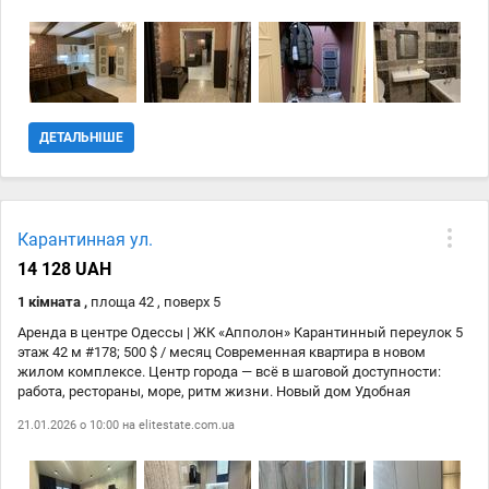
Вам доступны: современная мебель, холодильник, телевизор,
кондиционер, бойлер, высокоскоростной интернет. Цена аренды:
14500 грн в месяц. Звоните для записи на просмотр и получения
дополнительной информации. Квартира ждёт именно вас!
ДЕТАЛЬНІШЕ
Карантинная ул.
14 128 UAH
1 кімната ,
площа 42 , поверх 5
Аренда в центре Одессы | ЖК «Апполон» Карантинный переулок 5
этаж 42 м #178; 500 $ / месяц Современная квартира в новом
жилом комплексе. Центр города — всё в шаговой доступности:
работа, рестораны, море, ритм жизни. Новый дом Удобная
площадь — идеально для 1–2 человек Комфортный этаж Статусная
21.01.2026 о 10:00 на
elitestate.com.ua
локация Заезжай и живи без компромиссов. Показы по
договорённости. Заселение быстро. Хорошие варианты уходят
первыми — не тяни.