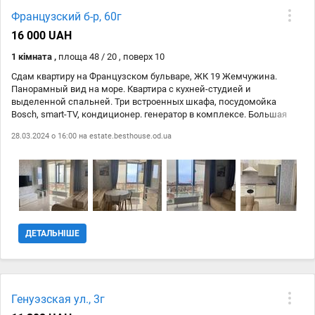
Французский б-р, 60г
16 000 UAH
1 кімната ,
площа 48 / 20 , поверх 10
Сдам квартиру на Французском бульваре, ЖК 19 Жемчужина.
Панорамный вид на море. Квартира с кухней-студией и
выделенной спальней. Три встроенных шкафа, посудомойка
Bosch, smart-TV, кондиционер. генератор в комплексе. Большая
придомовая территория. Закрытая и охраняемая территория.
28.03.2024 о 16:00 на
estate.besthouse.od.ua
Пешая доступность моря и трассы здоровья.
ДЕТАЛЬНІШЕ
Генуэзская ул., 3г