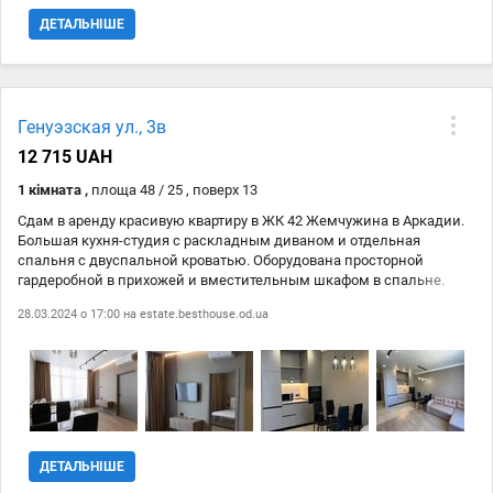
ДЕТАЛЬНІШЕ
Генуэзская ул., 3в
12 715 UAH
1 кімната ,
площа 48 / 25 , поверх 13
Сдам в аренду красивую квартиру в ЖК 42 Жемчужина в Аркадии.
Большая кухня-студия с раскладным диваном и отдельная
спальня с двуспальной кроватью. Оборудована просторной
гардеробной в прихожей и вместительным шкафом в спальне.
Полная комплектация! Вся необходимая мебель и техника:
28.03.2024 о 17:00 на
estate.besthouse.od.ua
стиральная машина, духовой шкаф, микроволновая печь, варочная
панель, посудомоечная машина, два плазменных телевизора, два
кондиционера, душевая кабина, большой обеденный стол,
пылесос, чайник, утюг, гладильная доска. Охраняемая территория,
в доме есть подземный паркинг, генератор. Пешая доступность
берега моря.
ДЕТАЛЬНІШЕ