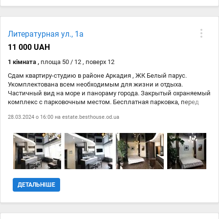
Литературная ул., 1а
11 000 UAH
1 кімната ,
площа 50 / 12 , поверх 12
Сдам квартиру-студию в районе Аркадия , ЖК Белый парус.
Укомплектована всем необходимым для жизни и отдыха.
Частичный вид на море и панораму города. Закрытый охраняемый
комплекс с парковочным местом. Бесплатная парковка, перед
домом парк, детские площадки, спортивные городки. Пешая
28.03.2024 о 16:00 на
estate.besthouse.od.ua
доступность моря, а также супермаркеты, магазины, рестораны. В
доме бассейн, фитнес, кафе, свой генератор в доме.
ДЕТАЛЬНІШЕ