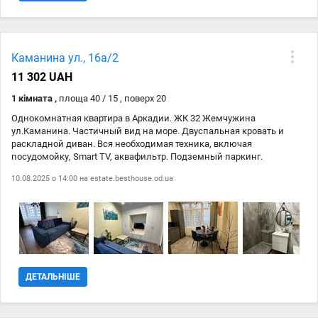
Каманина ул., 16а/2
11 302 UAH
1 кімната ,
площа 40 / 15 , поверх 20
Однокомнатная квартира в Аркадии. ЖК 32 Жемчужина
ул.Каманина. Частичный вид на море. Двуспальная кровать и
раскладной диван. Вся необходимая техника, включая
посудомойку, Smart TV, аквафильтр. Подземный паркинг.
Охраняемая территория. Пешая доступность пляжей в Аркадии.
10.08.2025 о 14:00 на
estate.besthouse.od.ua
Летние месяцы цена оговаривается.
ДЕТАЛЬНІШЕ