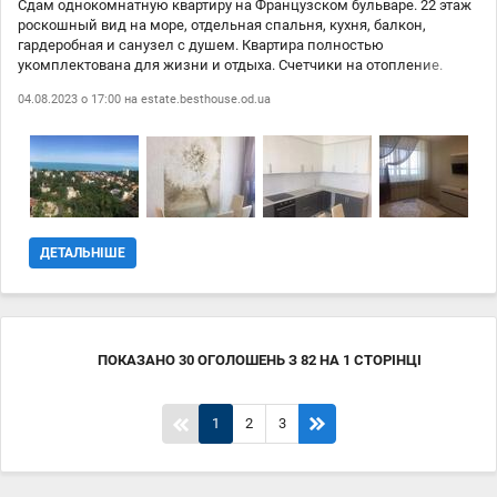
Сдам однокомнатную квартиру на Французском бульваре. 22 этаж
роскошный вид на море, отдельная спальня, кухня, балкон,
гардеробная и санузел с душем. Квартира полностью
укомплектована для жизни и отдыха. Счетчики на отопление.
Один из лучших районов города - море, трасса Здоровья,
04.08.2023 о 17:00 на
estate.besthouse.od.ua
ботанический сад, близость Центра и Аркадии.
ДЕТАЛЬНІШЕ
ПОКАЗАНО
30
ОГОЛОШЕНЬ
З
82
НА
1
СТОРІНЦІ
1
2
3