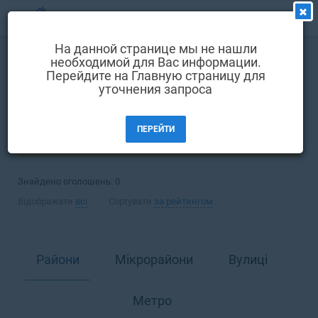
МЕНЮ
На данной странице мы не нашли
Вибір мови
необходимой для Вас информации.
Оренда
Офіс
Перейдите на Главную страницу для
Вхід та реєстрація
уточнения запроса
Київ
Вибрані оголошення
ПЕРЕЙТИ
Коментарі до оголошення
ФІЛЬТРИ (1)
Контакти
Знайдено оголошень:
0
Як додати оголошення
Відображати
всі
Сортувати
за рейтингом
Райони
Мікрорайони
Вулиці
Метро