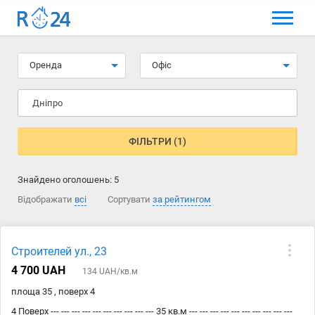
МЕНЮ
Вибір мови
Оренда
Офіс
Вхід та реєстрація
Дніпро
Вибрані оголошення
Коментарі до оголошення
ФІЛЬТРИ (1)
Контакти
Знайдено оголошень:
5
Як додати оголошення
Відображати
всі
Сортувати
за рейтингом
Строителей ул., 23
4 700 UAH
134 UAH/кв.м
площа 35 , поверх 4
4 Поверх --- --- --- --- --- --- --- --- --- --- 35 кв.м --- --- --- --- --- --- --- --- --- ---