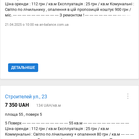
Ціна оренди : 112 грн / кв.м Експлуатація : 25 грн / кв.м Комунальні :
Світло по лічильнику , опалення в цій пропозицій коштує 900 грн /
міс. --- --- --- --- --- --- --- --- --- --- З ремонтом ! --- --- --- --- --- --- --- --- --- ---
Прошу звернути увагу на те, що : --- --- --- --- --- --- --- --- --- --- До площі
21.04.2025 о 10:00 на
an-balance.com.ua
приміщення додається + 20% ( у ці % входить приміщення вільного
призначення ( коридор, холл )) У комісію агенції входить тільки
ЦІНА ОРЕНДИ. --- --- --- --- --- --- --- --- --- --- Схожі пропозиції є в моєму
Телеграм каналі QR - код - останнє фото ! Або скину в особисті
посилання
ДЕТАЛЬНІШЕ
Строителей ул., 23
7 350 UAH
134 UAH/кв.м
площа 55 , поверх 5
5 Поверх --- --- --- --- --- --- --- --- --- --- 55 кв.м --- --- --- --- --- --- --- --- --- ---
Ціна оренди : 112 грн / кв.м Експлуатація : 25 грн / кв.м
Коммунальні : Світло по лічильнику + опалення 80 грн / кв.м --- --- ---