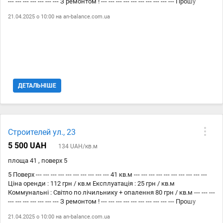
--- --- --- --- --- --- --- З ремонтом ! --- --- --- --- --- --- --- --- --- --- Прошу
звернути увагу на те, що : --- --- --- --- --- --- --- --- --- --- До площі
21.04.2025 о 10:00 на
an-balance.com.ua
приміщення додається + 20% ( у ці % входить приміщення вільного
призначення ( коридор, холл )) У комісію агенції входить тільки
ЦІНА ОРЕНДИ. --- --- --- --- --- --- --- --- --- --- Схожі пропозиції є в моєму
Телеграм каналі QR - код - останнє фото ! Або скину в особисті
посилання
ДЕТАЛЬНІШЕ
Строителей ул., 23
5 500 UAH
134 UAH/кв.м
площа 41 , поверх 5
5 Поверх --- --- --- --- --- --- --- --- --- --- 41 кв.м --- --- --- --- --- --- --- --- --- ---
Ціна оренди : 112 грн / кв.м Експлуатація : 25 грн / кв.м
Коммунальні : Світло по лічильнику + опалення 80 грн / кв.м --- --- ---
--- --- --- --- --- --- --- З ремонтом ! --- --- --- --- --- --- --- --- --- --- Прошу
звернути увагу на те, що : --- --- --- --- --- --- --- --- --- --- До площі
21.04.2025 о 10:00 на
an-balance.com.ua
приміщення додається + 20% ( у ці % входить приміщення вільного