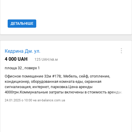
останнє фото ! Або скину в особисті посилання
ДЕТАЛЬНІШЕ
Кедрина Дм. ул.
4 000 UAH
125 UAH/кв.м
площа 32 , поверх 1
Офисное помещение 32м #178;. Мебель, сейф, отопление,
кондиционер, оборудованная комната еды, охранная
сигнализация, интернет, парковка.Цена аренды
4000грн.Коммунальные затраты включены в стоимость аренды.
24.01.2025 о 10:00 на
an-balance.com.ua