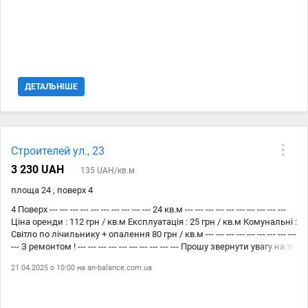
призначення ( коридор, холл )) У комісію агенції входить тільки
ЦІНА ОРЕНДИ. --- --- --- --- --- --- --- --- --- --- Схожі пропозиції є в моєму
Телеграм каналі QR - код - останнє фото ! Або скину в особисті
посилання
ДЕТАЛЬНІШЕ
Строителей ул., 23
3 230 UAH
135 UAH/кв.м
площа 24 , поверх 4
4 Поверх --- --- --- --- --- --- --- --- --- --- 24 кв.м --- --- --- --- --- --- --- --- --- ---
Ціна оренди : 112 грн / кв.м Експлуатація : 25 грн / кв.м Комунальні :
Світло по лічильнику + опалення 80 грн / кв.м --- --- --- --- --- --- --- --- ---
--- З ремонтом ! --- --- --- --- --- --- --- --- --- --- Прошу звернути увагу на те,
що : --- --- --- --- --- --- --- --- --- --- До площі приміщення додається +
21.04.2025 о 10:00 на
an-balance.com.ua
20% ( у ці % входить приміщення вільного призначення ( коридор,
холл )) У комісію агенції входить тільки ЦІНА ОРЕНДИ. --- --- --- --- --- -
-- --- --- --- --- Схожі пропозиції є в моєму Телеграм каналі QR - код -