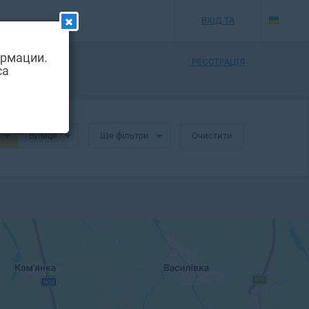
ВХІД ТА
ормации.
РЕЄСТРАЦІЯ
са
Ще фільтри
Очистити
Вулиця