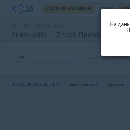
ДОДАТИ VIP ОГОЛОШЕННЯ
КУПІВЛЯ
ОРЕ
На данн
R24
/
Зняти офіс
/
Донецьк
П
Зняти офіс — Спасо-Преображенсь
Офіс
від
м²
до
м²
ЗНАЙДЕНО ОГОЛОШЕНЬ:
0
Відображати
всі
Сортувати
за