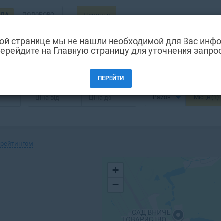
НДА
ПОДОБОВО
Донецьк
ой странице мы не нашли необходимой для Вас инф
ерейдите на Главную страницу для уточнения запро
кий кафедральний собор, Донецьк
ПЕРЕЙТИ
Ціна від
Ціна до
Район
Місце
(1)
 рейтингом
+
−