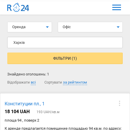
МЕНЮ
Вибір мови
Оренда
Офіс
Вхід та реєстрація
Харків
Вибрані оголошення
Коментарі до оголошення
ФІЛЬТРИ (1)
Контакти
Знайдено оголошень:
1
Як додати оголошення
Відображати
всі
Сортувати
за рейтингом
Конституции пл., 1
18 104 UAH
193 UAH/кв.м
площа 94 , поверх 2
К аренде предлагается помещение площадью 94 кв.м. по адресу: