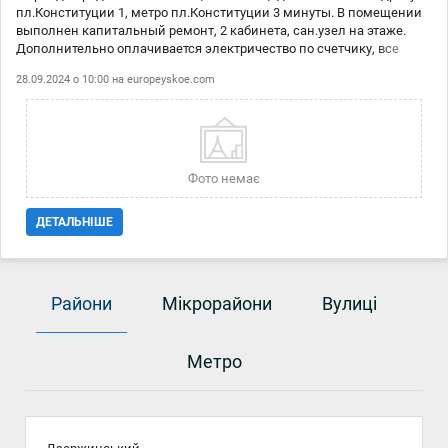
пл.Конституции 1, метро пл.Конституции 3 минуты. В помещении
выполнен капитальный ремонт, 2 кабинета, сан.узел на этаже.
Дополнительно оплачивается электричество по счетчику, все
остальные коммунальные расходы входят в стоимость аренды.
28.09.2024 о 10:00 на
europeyskoe.com
Идеально подходит под офис, услуги бьюти сферы. Хорошо
развитая инфраструктура, отличная транспортная развязка.
Компания: АН Европейское
Фото немає
ДЕТАЛЬНІШЕ
Райони
Мікрорайони
Вулиці
Метро