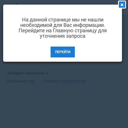
МЕНЮ
На данной странице мы не нашли
Вибір мови
необходимой для Вас информации.
Оренда
Торгівельний майданчик
Перейдите на Главную страницу для
Вхід та реєстрація
уточнения запроса
Харків
Вибрані оголошення
ПЕРЕЙТИ
Коментарі до оголошення
ФІЛЬТРИ (1)
Контакти
Знайдено оголошень:
0
Як додати оголошення
Відображати
всі
Сортувати
за рейтингом