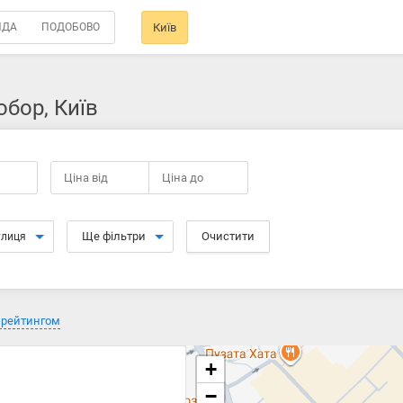
НДА
ПОДОБОВО
Київ
бор, Київ
Ціна від
Ціна до
Ще фільтри
Очистити
улиця
 рейтингом
+
−