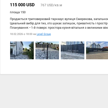
115 000 USD
767 USD/кв.м
площа 150
Продається триповерховий таунхаус вулиця Смерекова, загально
Ідеальний вибір для тих, хто шукає затишок, приватність і прості
Планування: • 1-й поверх: простора кухня-вітальня з великими вік
приміщення — все продумано до дрібниць для вашого щоденного ко
18.02.2026 о 18:00 на
Level Group
затишні спальні та санвузол. Дві кімнаті має вихід на відкритий 
для ранкової кави. • 3-й поверх — справжня родзинка! Простора 
це поле для творчості! Домашній кінотеатр, майстерня, зона рела
ви вирішуєте! Просторий, теплий та енергоефективний дім з якісн
Побудований з газоблоку, утеплення – 10 см (пінопласт барашек) 
поверхами — 4 шари мінвати • Електроопалення (12 кВт) — сучасн
2 септика (по 4 кільця) — повна автономія Ділянка 2,5 сотки: закр
паркування двох авто, зоною для мангалу, альтанки чи саду. Без
для вашого спокійного життя. Не втрачайте час, придбати будино
життя.