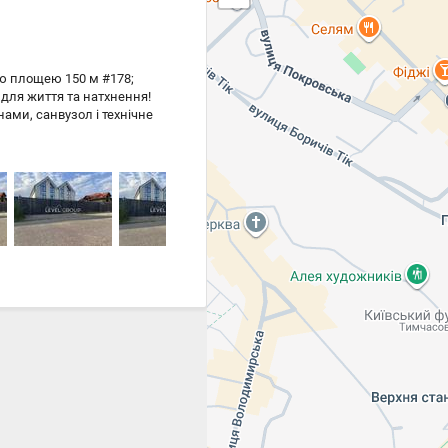
ю площею 150 м #178;
р для життя та натхнення!
нами, санвузол і технічне
мфорту. • 2-й поверх: три
балкон — ідеальне місце
мансарда без перегородок —
ксу або сучасна спальня —
им будівництвом: •
• Бітумна черепиця, між
о та економно • Скважина,
ита територія з місцем для
пека, тиша й комфорт — усе
к мрії для комфортного