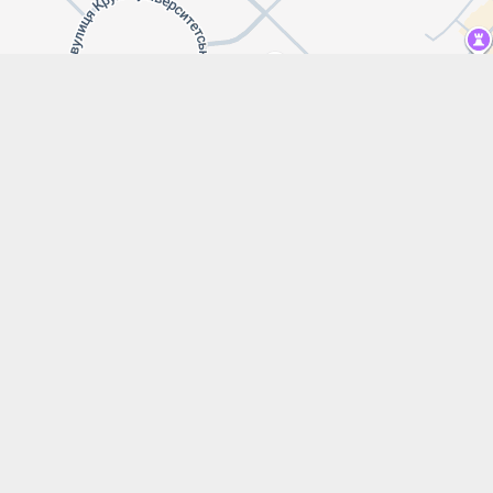
Leaflet
|
Map data ©
Google maps