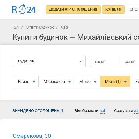
ДОДАТИ VIP ОГОЛОШЕННЯ
КУПІВЛЯ
ОРЕ
R24
/
Купити будинок
/
Київ
Купити будинок — Михайлівський со
Будинок
від
м²
до
м²
Район
Мікрорайон
Метро
Місце
(1)
В
ЗНАЙДЕНО ОГОЛОШЕНЬ:
1
Відображати
всі
Сортувати
за
Смерекова, 30