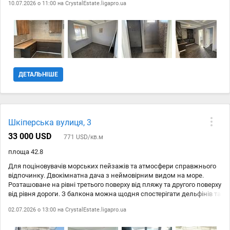
10.07.2026 о 11:00 на
CrystalEstate.ligapro.ua
фундаментом, металевим каркасом та стінами із сендвіч-панелей
( утеплювач, ОСБ з обох боків), зовнішнє оздоблення - сайдингом,
внутрішні перегородки з вологостійкого гіпсокартону з утепленням
мінеральною ватою. Без опалення. Каналізація септик. Третя лінія
від узбережжя Чорного моря, піший спуск до великого пляжу
займаю близько 3-4 хвилин. Це тихий, зелений приватний сектор.
ID 22453415
ДЕТАЛЬНІШЕ
Шкіперська вулиця, 3
33 000 USD
771 USD/кв.м
площа 42.8
Для поціновувачів морських пейзажів та атмосфери справжнього
відпочинку. Двокімнатна дача з неймовірним видом на море.
Розташоване на рівні третього поверху від пляжу та другого поверху
від рівня дороги. З балкона можна щодня спостерігати дельфінів та
насолоджуватись шумом моря. Приміщення вдало розташоване,
02.07.2026 о 13:00 на
CrystalEstate.ligapro.ua
поруч вхід та сходи до пляжу, але без зайвого шуму та метушні
відпочивальників. З усіх вікон відкривається панорамний вид на