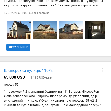
комнат, подвал/убежище под всем домом, стены оштукатурены
внутри и снаружи, толщина стен 1,5 камня, дом из крымского
07.01
faktor24.com
2 218 104 ₴
ракушняка, крыша--натуральная черепица, МП окна, гараж на две
15.07.2026 о 18:00 на
elax.ligapro.ua
машины, все коммуникации, под отделочные работы. Дом сдан в
07.01
faktor24.com
2 218 104 ₴
эксплуатацию. Цена:--за 1м2--650у.е. / 175 тыс. у.е. / Торг в
пределах разумного!!!
07.01
faktor24.com
2 218 104 ₴
ДЕТАЛЬНІШЕ
Шкіперська вулиця, 110/2
65 000 USD
1 182 USD/кв.м
площа 55
1-поверховий 2-кімнатний будинок на 411 Батареї. Мікрорайон
Дача Ковалевського. Будинок після ремонту, утеплений, двір
викладений плиткою. У будинку загальною площею 55 м2, 2
кімнати та кухня-вітальня, санвузол. Ще є мансардний поверх з
просторою кімнатою і терасою. Побудований на сваях з міцним