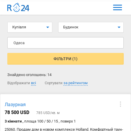
МЕНЮ
Вибір мови
Купівля
Будинок
Вхід та реєстрація
Одеса
Вибрані оголошення
Коментарі до оголошення
ФІЛЬТРИ (1)
Контакти
Знайдено оголошень:
14
Як додати оголошення
Відображати
всі
Сортувати
за рейтингом
Лазурная
78 500 USD
785 USD/кв. м
3 кімнати ,
площа 100 / 50 / 15 , поверх 1
25060. Продам дом в новом комплексе Holland. Комфортный таун-