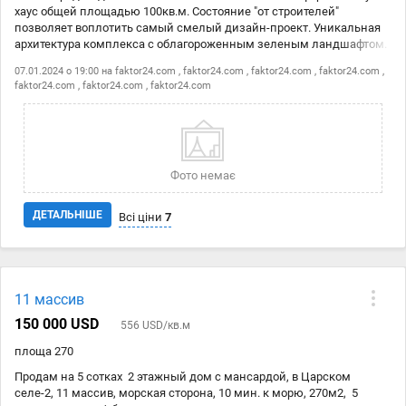
хаус общей площадью 100кв.м. Состояние "от строителей"
позволяет воплотить самый смелый дизайн-проект. Уникальная
архитектура комплекса с облагороженным зеленым ландшафтом.
Закрытая территория с детскими площадками, зонами отдыха,
07.01.2024 о 19:00 на faktor24.com , faktor24.com , faktor24.com , faktor24.com ,
барбекю. Свое паркоместо. Комплекс расположен в активно
faktor24.com
, faktor24.com , faktor24.com
развивающемся районе. Рядом торгово-развлекательный центр
Ривьера, магазины, кафе, рестораны.
Фото немає
ДЕТАЛЬНІШЕ
Всі ціни
7
Дата
Джерело
Ціна
11 массив
07.01
faktor24.com
2 218 104 ₴
150 000 USD
556 USD/кв.м
07.01
faktor24.com
2 218 104 ₴
площа 270
07.01
faktor24.com
2 218 104 ₴
Продам на 5 сотках 2 этажный дом с мансардой, в Царском
селе-2, 11 массив, морская сторона, 10 мин. к морю, 270м2, 5
07.01
faktor24.com
2 218 104 ₴