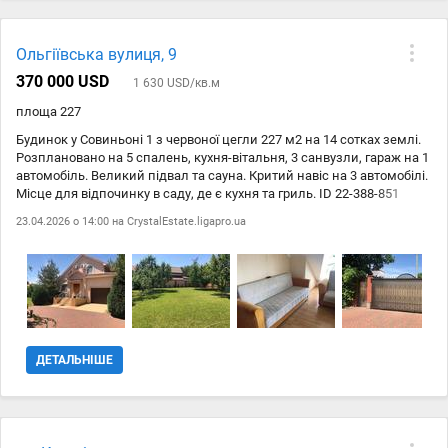
тенісний та більярдний столи. ID 22358317
Ольгіївська вулиця, 9
370 000 USD
1 630 USD/кв.м
площа 227
Будинок у Совиньоні 1 з червоної цегли 227 м2 на 14 сотках землі.
Розплановано на 5 спалень, кухня-вітальня, 3 санвузли, гараж на 1
автомобіль. Великий підвал та сауна. Критий навіс на 3 автомобілі.
Мiсце для вiдпочинку в саду, де є кухня та гриль. ID 22-388-851
23.04.2026 о 14:00 на
CrystalEstate.ligapro.ua
ДЕТАЛЬНІШЕ