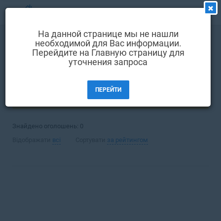
МЕНЮ
На данной странице мы не нашли
Вибір мови
необходимой для Вас информации.
Купівля
Квартира
Перейдите на Главную страницу для
Вхід та реєстрація
уточнения запроса
Бар
Вибрані оголошення
ПЕРЕЙТИ
Коментарі до оголошення
ФІЛЬТРИ (1)
Контакти
Знайдено оголошень:
0
Як додати оголошення
Відображати
всі
Сортувати
за рейтингом