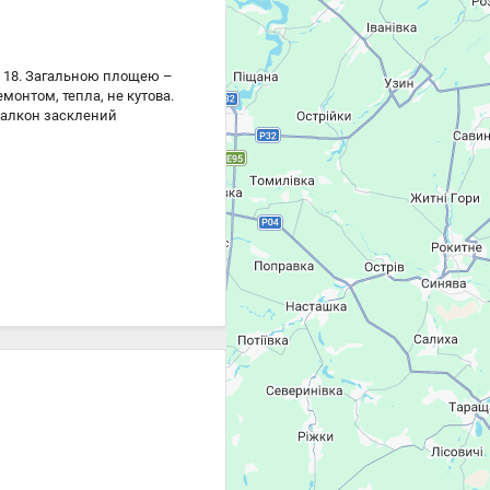
о, 18. Загальною площею –
ремонтом, тепла, не кутова.
балкон засклений
дять у двір. Будинок
ся техніка та меблі за
и), Аптеки, школа, дитячий
и.