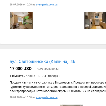
— можна одразу заїжджати та жити без додаткових вкладень. Вел
28.07.2026 о 10:00 на
avangards.com.ua
квартири — дуже гарне місцерозташування будинку. Навпроти шк
садочок, лікарня, магазини, супермаркети, зупинка транспорту та
комфортного проживання знаходиться в кроковій доступності. Чу
власного проживання, так і для здачі в оренду. Деталі та перегля
обєкта: Вторинний ринок; Тип будинку: Житловий фонд 80-90-і; C
Опалення: Централізоване;
вул. Святошинська (Калініна), 46
17 000 USD
939 USD/кв.м
1 кімната ,
площа 18.1 / 4 , поверх 3
Продаж кімнати у гуртожитку у Вишневому. Продається простора 
гуртожитку коридорного типу, розташована на 3 поверсі. Житлови
електропроводка Встановлений окремий лічильник на електроене
вода Встановлена пральна машина Залишаються меблі Коридорна
28.07.2026 о 10:00 на
avangards.com.ua
та затишна, готова до проживання без додаткових вкладень. Зруч
власного проживання, так і для інвестиції під орендний бізнес. Ад