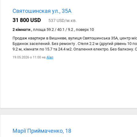
Святошинская ул., 35А
31 800 USD
537 USD/м.кв.
2 кімнати ,
площа 59.2 / 40.1 / 9.2 , поверх 10
Продаж квартири в Вишневе, вулиця Святошинська 35А, центр міст
Будинок заселений. Без ремонту . Стеля 2.2 м (другий рівень 10 п
9.2 м, кімнати по 15.7 та 24.4 м2. Опалення електро. Без балкону. 
можливість зробити під себе Заведено 5.2 кВт. Плюси: - ніхто не 
19.05.2026 о 11:00 на
Alan
ремонту - гарний варіант під оренду. - компактні комунальні витр
Вишневого: центр міста все поруч дитячий садок та школа в піші
аптеки, банки, кавярні ринок та ТРЦ поруч зупинки транспорту біл
до Кільцевої дороги швидкий виїзд на Житомирську трасу громад
Житомирська / Академмістечко Парковка у дворі Договір купівлі-
Марії Приймаченко, 18