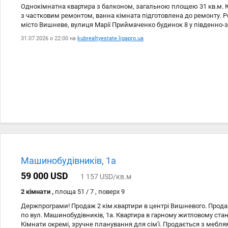
Однокімнатна квартира з балконом, загальною площею 31 кв.м. К
з частковим ремонтом, ванна кімната підготовлена до ремонту. 
місто Вишневе, вулиця Марії Приймаченко будинок 8 у південно-з
Києва. Велика кімната 18 кв.м. Балкон засклений. В квартирі вст
31.07.2026 о 22:00 на
kubrealtyestate.ligapro.ua
та світла, радіатори, броньована вхідна дверь, металопластикові с
центральне опалення, водопостачання та водовідведення, електри
Будинок цегляний, добротний, дах не протікає, стан хороший. Ін
территорія в затишному стилі, асфальтові тратуари. Квартира тер
біля школи. Поруч (до 500 метрів): дитячий садок, ринок, дитячи
пошти, залізнична станція, школа, зупинка міського транспорту
порядку.
Машинобудівників, 1а
59 000 USD
1 157 USD/кв.м
2 кімнати ,
площа 51 / 7 , поверх 9
Держпрограми! Продаж 2 кім.квартири в центрі Вишневого. Продаж
по вул. Машинобудівників, 1а. Квартира в гарному житловому стан
Кімнати окремі, зручне планування для сім'ї. Продається з мебл