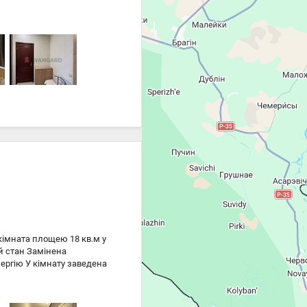
ика перевага даної
ола, поруч дитячий
 все необхідне для
довий варіант як для
д за телефоном.. Вид
анвузол: Суміжний;
кімната площею 18 кв.м у
й стан Замінена
ргію У кімнату заведена
 система Кімната світла
ний варіант як для
реса: м. Вишневе, вул.