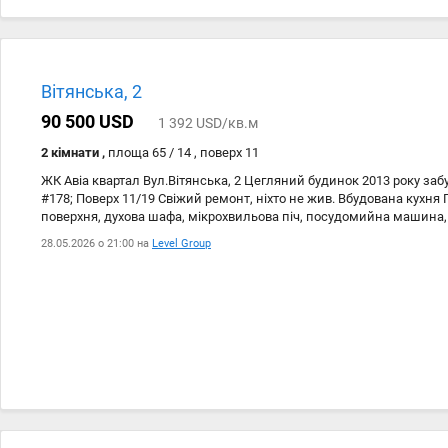
Вітянська, 2
90 500 USD
1 392 USD/кв.м
2 кімнати ,
площа 65 / 14 , поверх 11
ЖК Авіа квартал Вул.Вітянська, 2 Цегляний будинок 2013 року заб
#178; Поверх 11/19 Свіжий ремонт, ніхто не жив. Вбудована кухня 
поверхня, духова шафа, мікрохвильова піч, посудомийна машина
холодильник, бойлер. Гардеробна. Великий балкон засклений, мо
28.05.2026 о 21:00 на
Level Group