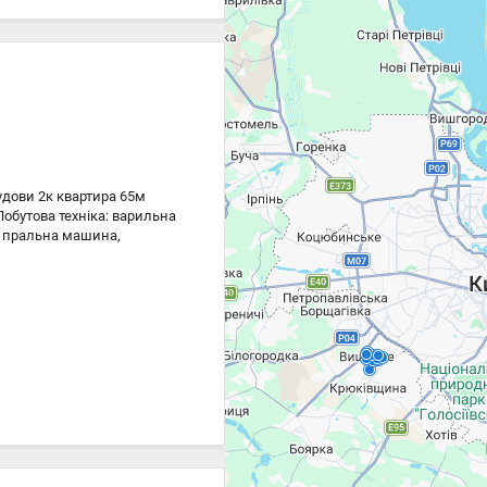
удови 2к квартира 65м
Побутова техніка: варильна
, пральна машина,
жна зробити кабінет.