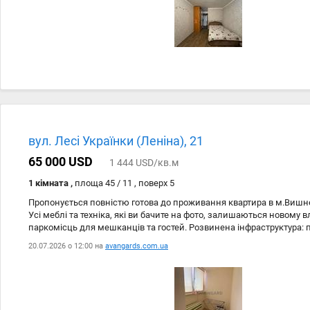
Святошинська. Телефонуйте, щоб дізнатися більше та домовитися 
введення в експлуатацію: 1 970; Тип стін: Цегляний; Cанвузол: С
Централізоване; Меблювання: Так;
вул. Лесі Українки (Леніна), 21
65 000 USD
1 444 USD/кв.м
1 кімната ,
площа 45 / 11 , поверх 5
Пропонується повністю готова до проживання квартира в м.Вишневе
Усі меблі та техніка, які ви бачите на фото, залишаються новому в
паркомісць для мешканців та гостей. Розвинена інфраструктура: 
школа №2 дитячий садок «Ромашка» Sport Life Нова пошта магазин
20.07.2026 о 12:00 на
avangards.com.ua
необхідні сервіси Зручне транспортне сполучення: маршрутка №3
Академмістечко маршрутка №716 — до метро Нивки маршрутка №
Квартира ідеально підійде як для власного проживання, так і для і
#128222; Телефонуйте та домовляйтеся про перегляд