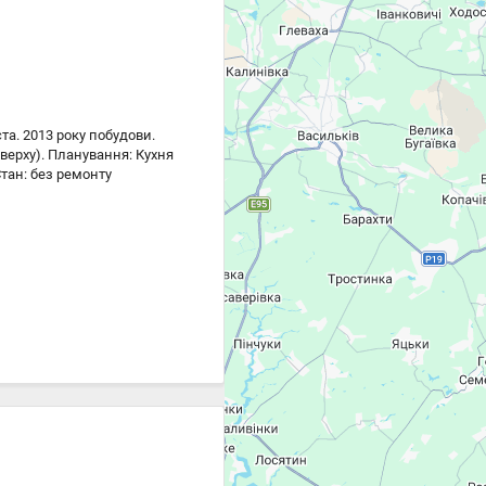
а. 2013 року побудови.
оверху). Планування: Кухня
Стан: без ремонту
жив чистий старт для
ати Локація топ для
й доступності супермаркети
я будинку До Києва: 15 хв
ський транспорт до метро
продажу.