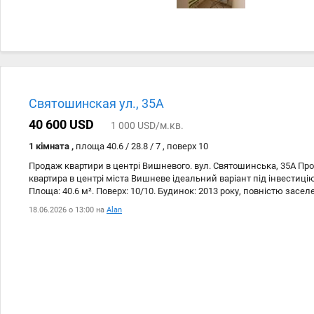
Святошинская ул., 35А
40 600 USD
1 000 USD/м.кв.
1 кімната ,
площа 40.6 / 28.8 / 7 , поверх 10
Продаж квартири в центрі Вишневого. вул. Святошинська, 35А Пр
квартира в центрі міста Вишневе ідеальний варіант під інвестиці
Площа: 40.6 м². Поверх: 10/10. Будинок: 2013 року, повністю засе
студія (35.8 м²) + санвузол (4.8 м²) Стеля: 2.6 м Стан: без ремонту
18.06.2026 о 13:00 на
Alan
себе Опалення: електричне (заведено 5.2 кВт) Без балкону Плюси:
старт для ремонту - гарний варіант під оренду (студії добре здают
комунальні витрати Локація топ для Вишневого: центр міста все 
школа в пішій доступності супермаркети аптеки, банки, кавярні 
транспорту біля будинку До Києва: 1015 хв до Кільцевої дороги ш
Житомирську трасу громадський транспорт до метро Житомирськ
Парковка у дворі Договір купівлі-продажу.