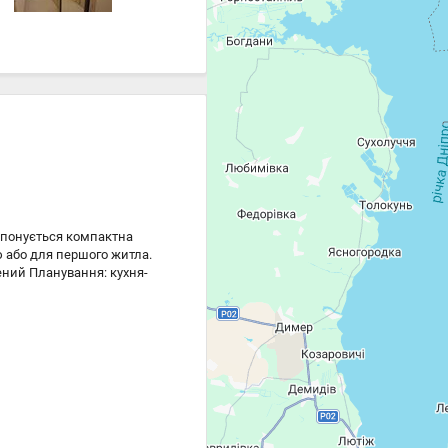
опонується компактна
ю або для першого житла.
лений Планування: кухня-
 можливість зробити під
 - ніхто не жив чистий
ься) - компактні
поруч дитячий садок та
ринок та ТРЦ поруч зупинки
видкий виїзд на
а / Академмістечко