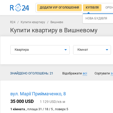
ДОДАТИ VIP ОГОЛОШЕННЯ
КУПІВЛЯ
ОРЕ
НОВА БУДІВЛЯ
R24
/
Купити квартиру
/
Вишневе
Купити квартиру в Вишневому
Квартира
Кімнат
ЗНАЙДЕНО ОГОЛОШЕНЬ:
21
Відображати
всі
Сортувати
з
вул. Марії Приймаченко, 8
35 000 USD
1 129 USD/кв.м
1 кімната ,
площа 31 / 18 / 5 , поверх 5