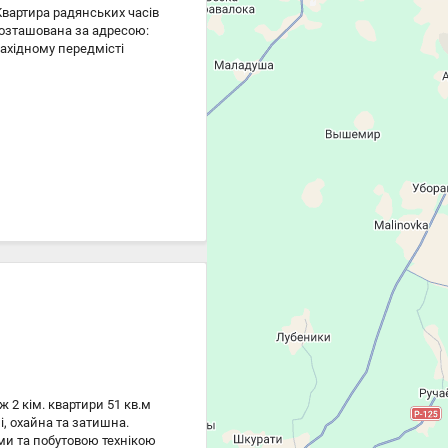
вартира радянських часів
Розташована за адресою:
ахідному передмісті
ановлені лічильники води
клопакети. Комунікації:
ка, вивіз відходів.
фраструктура: придомова
иторіально знаходиться
й майданчик, відділення
. Документи в юридичному
 2 кім. квартири 51 кв.м
і, охайна та затишна.
ями та побутовою технікою