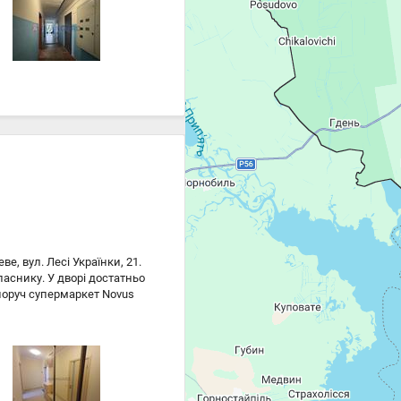
про перегляд!. Рік
уміжний; Опалення:
, вул. Лесі Українки, 21.
ласнику. У дворі достатньо
поруч супермаркет Novus
и, аптеки та інші
01 — до метро
721 — до метро Святошин
нвестиції під оренду.