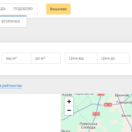
НДА
ПОДОБОВО
Вишневе
ВТОРИЧКА
від
м²
до
м²
Ціна від
Ціна до
а рейтингом
+
−