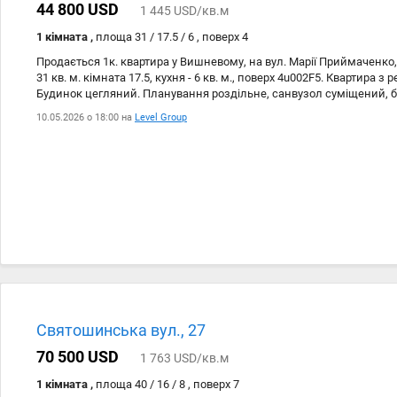
44 800 USD
1 445 USD/кв.м
1 кімната ,
площа 31 / 17.5 / 6 , поверх 4
Продається 1к. квартира у Вишневому, на вул. Марії Приймаченк
31 кв. м. кімната 17.5, кухня - 6 кв. м., поверх 4u002F5. Квартира з 
Будинок цегляний. Планування роздільне, санвузол суміщений, 
склопакети обхит. Бронедвері. Вікна нові, металопластикові, вихо
10.05.2026 о 18:00 на
Level Group
газифікований, цегляний. Чистий підїзд, У квартирі залишається в
бажанням сторін. Інфраструктура: Зупинка транспорту (5 хв. ходьб
садок, ринок АТБ, Фора. Новус. Неподалік будинку, кафе, ресторан
Святошинська вул., 27
70 500 USD
1 763 USD/кв.м
1 кімната ,
площа 40 / 16 / 8 , поверх 7