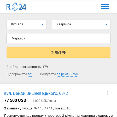
МЕНЮ
Вибір мови
Купівля
Квартира
Вхід та реєстрація
Черкаси
Вибрані оголошення
Коментарі до оголошення
ФІЛЬТРИ
Контакти
Знайдено оголошень:
179
Як додати оголошення
Відображати
всі
Сортувати
за рейтингом
вул. Байди Вишневецького, 68/2
77 500 USD
1 020 USD/кв. м
2 кімнати ,
площа 76 / 40.7 / 11 , поверх 10
Пропонується до продажу простора 2-кімнатна квартира в одному з