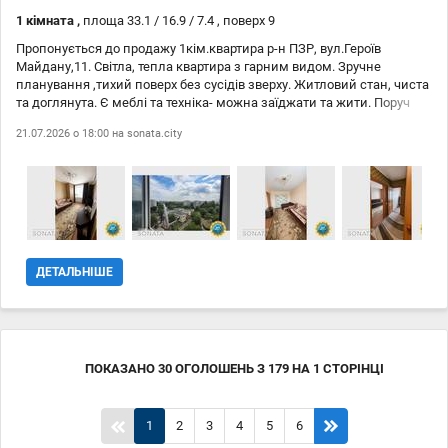
Комісія АН
1 кімната ,
площа 33.1 / 16.9 / 7.4 , поверх 9
Пропонується до продажу 1кім.квартира р-н ПЗР, вул.Героїв
Майдану,11. Світла, тепла квартира з гарним видом. Зручне
планування ,тихий поверх без сусідів зверху. Житловий стан, чиста
та доглянута. Є меблі та техніка- можна заїджати та жити. Поруч
магазини, школа, садочок, громадський транспорт - все для
21.07.2026 о 18:00 на
sonata.city
зручного життя. Квартира чудово підійде, як для проживання , так і
здачі в оренду. Телефонуйте для перегляду в зручний для вас час.
ДЕТАЛЬНІШЕ
ПОКАЗАНО
30
ОГОЛОШЕНЬ
З
179
НА
1
СТОРІНЦІ
1
2
3
4
5
6