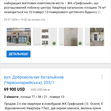
найкращих житлових комплексів міста – ЖК «Графський», що
розташований поблизу центру. Квартира загальною площею 76 м²
знаходиться на 10 поверсі 13-поверхового цегляного будинку (2
секція). Ідеальний варіант для тих, хто хоче реалізувати власне
29.07.2026 о 19:00 на
sonata.city
бачення сучасного житла без зайвих витрат на демонтаж та брудні
роботи. У квартирі вже виконано значний обсяг чорнових робіт
відповідно до дизайн-проєкту: • перенесено та переплановано
стіни; • виконано заливку підлоги; • оштукатурено стіни; • повністю
розведено електрику; • розведено сантехніку; • прокладено
магістралі під кондиціонери; • перенесено радіатори опалення; •
виконано інші підготовчі роботи згідно з проєктом. Усі роботи
проводилися якісно та відповідно до затвердженого проєкту.
ДЕТАЛЬНІШЕ
Новому власнику передається готовий дизайн-проєкт із
візуалізаціями, що дозволить швидше завершити ремонт та
уникнути додаткових витрат на планування. Встановлено
лічильники на воду та тепло, а також двотарифний лічильник
електроенергії. Будинок перебуває під управлінням ОСББ. Переваги
вул. Добровольчих батальйонів
ЖК: • закрита територія; • сучасний дитячий майданчик; •
(Червоноармійська), 203/1
паркомісця для автомобілів; • розвинена інфраструктура. Поруч
розташовані магазини, кафе, школи, дитячі садочки, спортивні
69 900 USD
908 USD/кв.м
комплекси та парк. До Будинку торгівлі – лише 15 хвилин пішки.
Можливий продаж за державними програмами. У власності
2 кімнати ,
площа 77 / 38 / 21 , поверх 13
більше 3 років. Комісія АН
Продаж 2-х кім квартири в новобудові ЖК Графський ( Є- Оселя, Є
-Відновлення) Квартира 77м2 , дві окремі кімнати, велика кухня.