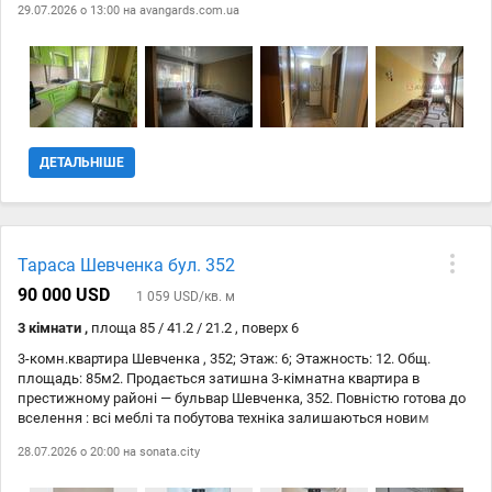
29.07.2026 о 13:00 на
avangards.com.ua
ДЕТАЛЬНІШЕ
Тараса Шевченка бул. 352
90 000 USD
1 059 USD/кв. м
3 кімнати ,
площа 85 / 41.2 / 21.2 , поверх 6
3-комн.квартира Шевченка , 352; Этаж: 6; Этажность: 12. Общ.
площадь: 85м2. Продається затишна 3-кімнатна квартира в
престижному районі — бульвар Шевченка, 352. Повністю готова до
вселення : всі меблі та побутова техніка залишаються новим
господарям! Квартира варта вашої уваги : * Продумане планування:
28.07.2026 о 20:00 на
sonata.city
3 окремі просторі кімнати та велика кухня з обідньою зоною. *
Зручність: роздільний санвузол та містка вбудована шафа-купе у