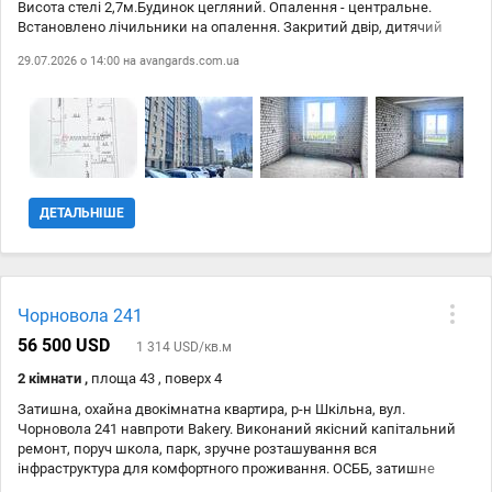
Висота стелі 2,7м.Будинок цегляний. Опалення - центральне.
Встановлено лічильники на опалення. Закритий двір, дитячий
майданчик, паркомісця ля автомобіля. Будинок розташований в
29.07.2026 о 14:00 на
avangards.com.ua
центрі міста. Поряд зупинки транспорту, школи, дит. садачки,
супермаркети та ін. Телефонуйте, відповім на Ваші запитання та
покажу в зручний для Вас час.
ДЕТАЛЬНІШЕ
Чорновола 241
56 500 USD
1 314 USD/кв.м
2 кімнати ,
площа 43 , поверх 4
Затишна, охайна двокімнатна квартира, р-н Шкільна, вул.
Чорновола 241 навпроти Bakery. Виконаний якісний капітальний
ремонт, поруч школа, парк, зручне розташування вся
інфраструктура для комфортного проживання. ОСББ, затишне
зелене подвір #700;я, утеплений будинок. Комісія АН.