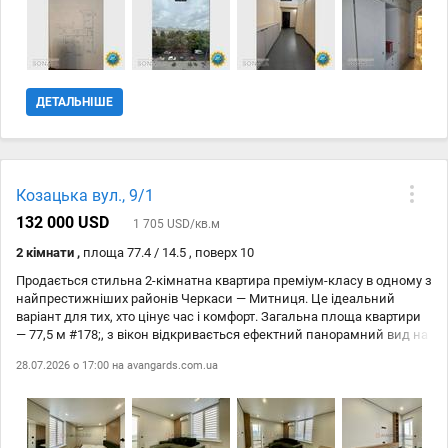
коридорі. * Техніка для комфорту: встановлені кондиціонери та
бойлер (завжди є гаряча вода). * Якісне покриття: у кімнатах
покладено ламінат, на кухні та в санвузлі — плитка. * Чудова
локація з розвиненою інфраструктурою, все поруч. Відмінний
варіант — заходь та живи! 90 000 $ Договірна Комісія АН 2 % з
покупця.
ДЕТАЛЬНІШЕ
Козацька вул., 9/1
132 000 USD
1 705 USD/кв.м
2 кімнати ,
площа 77.4 / 14.5 , поверх 10
Продається стильна 2-кімнатна квартира преміум-класу в одному з
найпрестижніших районів Черкаси — Митниця. Це ідеальний
варіант для тих, хто цінує час і комфорт. Загальна площа квартири
— 77,5 м #178;, з вікон відкривається ефектний панорамний вид на
місто, що додає відчуття простору та статусності. У квартирі
28.07.2026 о 17:00 на
avangards.com.ua
виконано новий дизайнерський ремонт у сучасному стилі — після
покупки можна одразу заїжджати та жити, адже тут ще ніхто не
проживав. Продумане планування включає дві окремі світлі
кімнати, функціональну кухню, просторий балкон - ідеальний для
ранкової кави або вечірнього відпочинку. Квартира повністю