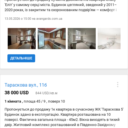
'Еліт' у самому серці міста. Будинок цегляний, зведений у 2011–
2020 роках, із закритим та охоронюваним подвір'ям — комфорт і
безпека для вас та вашої родини. Основні переваги: #128205;
13.05.2026 о 15:00 на
avangards.com.ua
Центральне розташування — все необхідне поруч: магазини, кафе,
транспорт, школи. #127970; Якісний житловий фонд — новий
будинок із сучасними комунікаціями. #128715; Повністю
мебльована квартира — заходь і живи! #127859; Кухня-студія з
вбудованими меблями та технікою: плита, холодильник, пральна
та посудомийна машини. #128705; Суміжний санвузол із ванною.
#128225; Все для комфорту: Wi-Fi, телевізор, кабельне та цифрове
ТБ. #128682; Закрите подвір'я з охороною, вантажний ліфт. #128293;
ДЕТАЛЬНІШЕ
Централізоване опалення та всі міські комунікації: вода,
каналізація, електрика. Ця квартира — ідеальний варіант для тих,
хто цінує зручність, безпеку та сучасний стиль життя. Детальніше
за номером телефону. Комісія АН
Тараскова вул., 11б
38 000 USD
844 USD/кв.м
1 кімната ,
площа 45 / 9 , поверх 10
Пропонується до продажу 1к квартира в сучасному ЖК 'Тараскова 5'
Будинок здано в експлуатацію. Квартира розташована на 10
поверсі. Фактична загальна площа - 45м2. Вікна виходять в тихий
двір. Житловий комплекс розташований в Південно-Західному