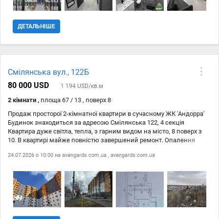
ДЕТАЛЬНІШЕ
Смілянська вул., 122Б
80 000 USD
1 194 USD/кв.м
2 кімнати ,
площа 67 / 13 , поверх 8
Продаж просторої 2-кімнатної квартири в сучасному ЖК 'Андорра'
Будинок знаходиться за адресою Смілянська 122, 4 секція
Квартира дуже світла, тепла, з гарним видом на місто, 8 поверх з
10. В квартирі майже повністю завершений ремонт. Опалення
індивідуальне, встановлено лічильники на газ, електрику і воду.
24.07.2026 о 10:00 на
avangards.com.ua
,
avangards.com.ua
Бонусом до квартири є комірка, яка знаходиться прямо навпроти
вхідних дверей, що дає змогу зручно зберігати ваші речі, не
займаючи зайвий простір всередині квартири. Територія даного
ЖК є повністю закритою, всередині двору облаштовано сучасний
великий дитячий майданчик і зони для відпочинку. Поруч зупинки
громадського транспорту, супермаркети, кав`ярні, 5 хв пішки до
парку, 10 хв до центру міста на автомобілі. Краще подивитися на