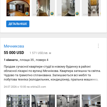
теплий цегляний будинок Окрема перевага - розташування.
Будинок знаходиться поруч із центром міста, а до Дніпра та пляжу
близько 500 метрів. Поряд є магазини, школи, дитячі садки,
зупинки громадського транспорту та все необхідне для
комфортного життя. Розглядаємо продаж за державними
програмами. Комісія АН 2%. Телефонуйте, щоб домовитися про
ДЕТАЛЬНІШЕ
перегляд. Квартири такої площі в цегляних будинках на Митниці з
таким розташуванням з"являються у продажу нечасто.
Мечникова
55 000 USD
1 571 USD/кв. м
1 кімната ,
площа 35 , поверх 4
Продаж сучасної квартири-студії в новому будинку в районі
обласної лікарні по вулиці Мєчнікова. Квартира затишна та світла.
Чудово та грамотно спланована. Залишаються всі меблі та
побутова техніка (холодильник, кондиціонер, пральна машинка,
бойлер, мікрохвильова, плита, ТВ) Індивідуальне
24.07.2026 о 10:00 на
orbita23.com
електроопалення. Будинок збудований з керамоблоку, утеплений
зовні. Двір закритого типу. Показ в зручний час. Комісія АН 2%