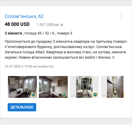
Солом"янська, 62
48 000 USD
1 067 USD/кв. м
2 кімнати ,
площа 45 / 32 / 6 , поверх 3
Пропонується до продажу 2-кімнатна квартира на третьому поверсі
п’ятиповерхового будинку, розташованому на вул. Солом’янська.
Загальна площа 45м2. Квартира в жилому стані, не кутова, кімнати
окремі. Новим власникам залишаються всі меблі і техніка. Є
лічильники води, газу. В будинку створено ОСББ. Тихий та
23.07.2026 о 15:00 на
sonata.city
затишний зелений двір. Хороші сусіди, чистий під”їзд, є сухий
підвал. У пішій доступності розташовані - школи, дитячі садочки,
ТРЦ, Дніпро, пляж, магазини, аптеки та багато іншого. Документи
повністю готові до продажу, ніхто не прописаний. Ціна 48000$
Покази з 27 липня.
ДЕТАЛЬНІШЕ