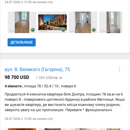
24.07.2026 о 13:00 на
sonata.city
найдорожчі ремонтні роботи. Новому власнику залишиться
встановити натяжні стелі та освітлення, обравши дизайн на
власний смак. Мрієте про нову квартиру , але не хочете витрачати
місяці на ремонт ? Цей варіант саме для вас. Будинок введений в
експлуатацію у 2025 році. Переваги: - тепла водяна підлога по всій
площі - встановлені стильні міжкімнатні та надійні вхідні двері -
повністю змонтована електропроводка - сучасний санвузол із
ванною - індивідуальне газове опалення - якісне покриття підлоги
ДЕТАЛЬНІШЕ
плиткою Світла, тепла та затишна квартира стане чудовим
вибором для Вас ! Можливий продаж за державними житловими
програмами. Покази за попередньою домовленістью.
вул. В. Великого (Гагаріна), 75
98 700 USD
1 265 USD/кв. м
4 кімнати ,
площа 78 / 52.4 / 10 , поверх 6
Продається 4-кімнатна квартира біля Дніпра, площею 78 кв.м на 6
поверсі 8 - поверхового цегляного будинку в районе Митниця. Якщо
ви шукаєте квартиру, де вистачить місця кожному члену родини,
зверніть увагу на цю пропозицію. Переваги * функціональне
планування * житловий стан - можно заїхати одразу або
24.07.2026 о 13:00 на
sonata.city
оновлювати ремонт поступово на свій смак * роздільний санвузол
* газ * централізоване водопостачання * комфортний 6 поверх *