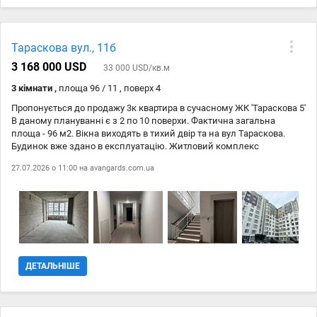
поверхах. Обирайте зручний для себе поверх і бронюйте квартиру в
самому центрі міста! БЕЗ КОМІСІЇ Вартість - 32 200 грн/м2,
розрахунок в гривні Доступно по програмі Є-оселя!
Тараскова вул., 11б
3 168 000 USD
33 000 USD/кв.м
3 кімнати ,
площа 96 / 11 , поверх 4
Пропонується до продажу 3к квартира в сучасному ЖК 'Тараскова 5'
В даному плануванні є з 2 по 10 поверхи. Фактична загальна
площа - 96 м2. Вікна виходять в тихий двір та на вул Тараскова.
Будинок вже здано в експлуатацію. Житловий комплекс
розташований в Південно-Західному районі міста Черкаси.
27.07.2026 о 11:00 на
avangards.com.ua
Будинок каркасно-монолітний, 10-ти поверховий. Зовнішні стіни з
газоблоків товщиною 300 мм з утепленням мінераловатними
плитами товщиною 100 мм, оздоблені декоративною
штукатуркою. Лоджії засклені. Будинок під електроплити, система
опалення з вертикальними стояками і горизонтальним
поквартирним розведенням (передбачено місце для встановлення
лічильника поквартирного обліку тепла). Автостоянка, розрахована
для більше 60-ти автомобілів. Готові співпрацювати з державними
ДЕТАЛЬНІШЕ
програмами кредитування. Є варіанти інших квартир і на інших
поверхах в даному ЖК. Без комісії АН. ОПЛАТА В ГРИВНІ
Телефонуйте для перегляду