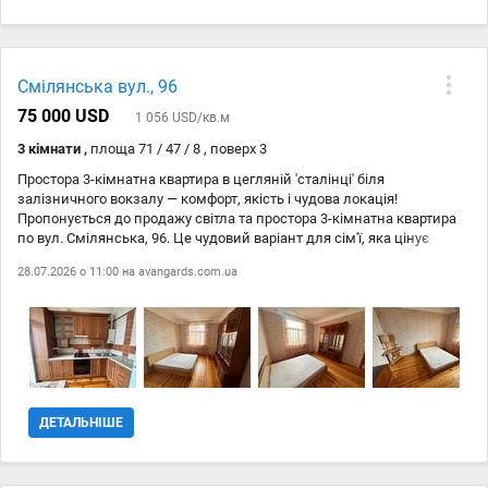
Смілянська вул., 96
75 000 USD
1 056 USD/кв.м
3 кімнати ,
площа 71 / 47 / 8 , поверх 3
Простора 3-кімнатна квартира в цегляній 'сталінці' біля
залізничного вокзалу — комфорт, якість і чудова локація!
Пропонується до продажу світла та простора 3-кімнатна квартира
по вул. Смілянська, 96. Це чудовий варіант для сім'ї, яка цінує
якісне житло, зручне планування та розвинену інфраструктуру.
28.07.2026 о 11:00 на
avangards.com.ua
Переваги квартири: - цегляний будинок ('сталінка') з товстими
стінами, що забезпечують комфортний мікроклімат і гарну
шумоізоляцію; - високі стелі — 3,2 м, завдяки чому квартира
наповнена світлом і відчуттям простору; - роздільне планування
без прохідних кімнат; - просторі кімнати з доглянутою дерев'яною
лакованою підлогою; - балкон із видом у тихий зелений двір; -
замінена мідна електропроводка; - встановлені лічильники на
воду, газ та двозонний лічильник електроенергії (день/ніч); -
ДЕТАЛЬНІШЕ
подвійні вхідні двері та сигналізація для вашої безпеки; - новим
власникам залишаються меблі та побутова техніка — можна
заїжджати без додаткових витрат. Локація, яка економить ваш час: