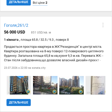
очі, ремонт завершується саме для вас:)
ДЕТАЛЬНІШЕ
Всі ціни
2
Дата
Джерело
Ціна
Гоголя,261/2
15.07
avangards.com.ua
2 305 698 ₴
56 000 USD
851 USD/кв. м
24.07
avangards.com.ua
2 260 488 ₴
1 кімната ,
площа 65.8 / 32.5 / 9.3 , поверх 8
Продається простора квартира в ЖК"Резиденція" в центрі міста.
Квартира розташована на 8-му поверсі 12-поверхового цегляного
будинку. Загальна площа-65,8 м.кв,кухня 9,3 м.кв. Перевага ЖК: -
Стан після забудовника,що дозволяє власний дизайн-проєкт -
Індивідуальне електроопалення - Встановлені лічильники -
23.07.2026 о 22:00 на
sonata.city
Суміжний санвузол - Закрити двір, цілодобова охорона,
відеонагляд, підземний паркінг. Право власності більше 3 років
Також розглядаються державні програми та безготівкові
оплати,але за індивідуально погодженими умовами. Сучасний
житловий комплекс у самому центрі міста з розвиненою
інфраструктурою,транспортним сполученням та всім необхідним
для комфортного життя. Покази за попередньою домовленістю.
ДЕТАЛЬНІШЕ