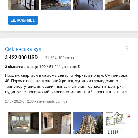
теплоізоляція за рахунок товстих цегляних стін (80 см)
Індивідуальні лічильники на тепло, воду, електрику. Тихий
спальний район з розвиненою інфрастуктурою - школи, садки,
магазини, ТЦ Депот, поруч набережна, пляж. Чудовий варіант
ДЕТАЛЬНІШЕ
сучасного житла в тихому районі міста! Для перегляду
телефонуйте!
Смілянська вул.
3 422 000 USD
31 394 USD/кв.м
3 кімнати ,
площа 109 / 51 / 11 , поверх 5
Продаж квартири в самому центрі м.Черкаси по вул. Смілянська,
48. Поруч є все - центральний ринок, зупинки громадського
транспорту, школи, садки, гімназії, аптеки, торгівельні центри.
Будинок 17-поверховий, каркасно-монолітний. - зовнішні стіни з
газоблоків товщиною 300 мм із утепленням мінераловатними
27.07.2026 о 12:00 на
avangards.com.ua
плитами 100 мм і по залізобетонних конструкціях – товщиною 150
мм, оздоблені декоративною штукатуркою. - лоджії та балкони
засклені. - покрівля – із застосуванням покриттів інверсійного
типу, із сучасних покрівельних матеріалів, утеплена. - висота
житлових поверхів 2,70 м від підлоги до стелі. Система опалення з
вертикальними головними стояками і горизонтальною розводкою
поквартирних стояків (передбачено місце для встановлення