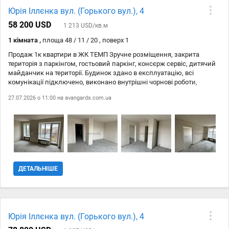
Юрія Іллєнка вул. (Горького вул.), 4
58 200 USD
1 213 USD/кв.м
1 кімната ,
площа 48 / 11 / 20 , поверх 1
Продаж 1к квартири в ЖК ТЕМП Зручне розміщення, закрита
територія з паркінгом, гостьовий паркінг, консєрж сервіс, дитячий
майданчик на території. Будинок здано в експлуатацію, всі
комунікації підключено, виконано внутрішні чорнові роботи,
фінішна штукатурка стін і стелі, стяжка підлоги. Загальна площа
27.07.2026 о 11:00 на
avangards.com.ua
48.1 м2, роздільне планування кімнат, простора кухня-студія 20.7
м2. Ідеальна шумо- та теплоізоляція за рахунок товстих цегляних
стін (80 см) Індивідуальні лічильники на тепло, воду, електрику.
Тихий спальний район з розвиненою інфрастуктурою - школи,
садки, магазини, ТЦ Депот, поруч набережна, пляж. Чудовий
варіант сучасного житла в тихому районі міста! Для перегляду
телефонуйте!
ДЕТАЛЬНІШЕ
Юрія Іллєнка вул. (Горького вул.), 4