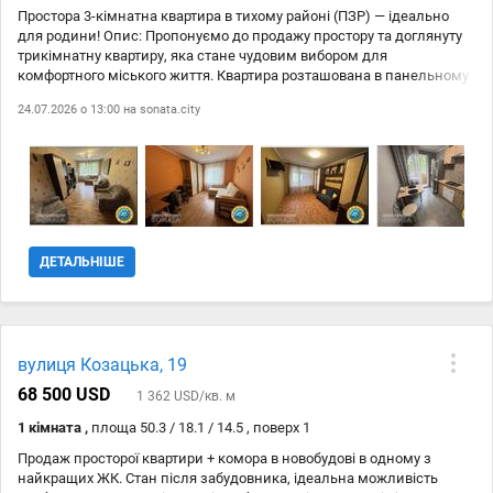
Простора 3-кімнатна квартира в тихому районі (ПЗР) — ідеально
для родини! Опис: Пропонуємо до продажу простору та доглянуту
трикімнатну квартиру, яка стане чудовим вибором для
комфортного міського життя. Квартира розташована в панельному
будинку, в тихому та спокійному районі з розвиненою
24.07.2026 о 13:00 на
sonata.city
інфраструктурою. Переваги розташування: Освіта: поруч
знаходяться школа та дитячий садок. Покупки: у пішій доступності
будівельні та мережеві магазини, супермаркети. Транспорт: поруч
зупинки громадського транспорту, що забезпечує зручне
сполучення з будь-яким куточком міста. Характеристики та
зручності:Планування: функціональне, всі кімнати роздільні.
Санвузол: окремий (роздільний). Комунікації: підключено газ,
електропостачання та центральну каналізацію. Стан: квартира
ДЕТАЛЬНІШЕ
охайна, чиста та повністю готова до проживання. Приємний
бонус:Вам не доведеться витрачати зайві кошти та час на ремонт
— меблі залишаються новим власникам! Це дозволить вам
заощадити на облаштуванні та одразу заїхати й жити. За
державними програмами прохання не турбувати. Комісія АН 2% з
вулиця Козацька, 19
покупця. Телефонуйте , щоб дізнатися більше та домовитися про
перегляд.
68 500 USD
1 362 USD/кв. м
1 кімната ,
площа 50.3 / 18.1 / 14.5 , поверх 1
Продаж просторої квартири + комора в новобудові в одному з
найкращих ЖК. Стан після забудовника, ідеальна можливість