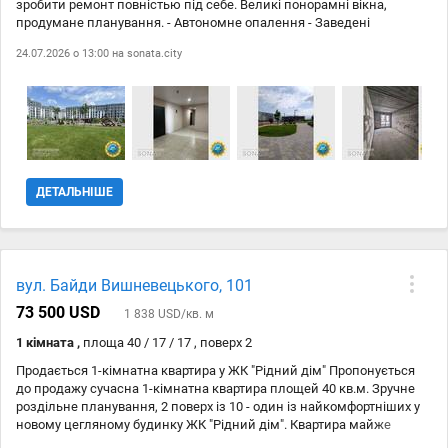
зробити ремонт повністью під себе. Великі понорамні вікна,
продумане планування. - Автономне опалення - Заведені
комунікації - Сучасний під"їзд та доглянута територія - Закритий
24.07.2026 о 13:00 на
sonata.city
двір зі спортивним та дитячим майданчиком - Зона-
барбекю,басейн - Пандус более 2,4м. Інфраструктура (500метрів) -
аптека, дитячій садок, школа, пошта, ресторан, кафе, Спорт Лайф,
ТРЦ, супермаркет, зупинка. Перегляди за попередньою
домовленістю.
ДЕТАЛЬНІШЕ
вул. Байди Вишневецького, 101
73 500 USD
1 838 USD/кв. м
1 кімната ,
площа 40 / 17 / 17 , поверх 2
Продається 1-кімнатна квартира у ЖК "Рідний дім" Пропонується
до продажу сучасна 1-кімнатна квартира площей 40 кв.м. Зручне
роздільне планування, 2 поверх із 10 - один із найкомфортніших у
новому цегляному будинку ЖК "Рідний дім". Квартира майже
повністю готова до проживання. Виконані всі найскладніші та