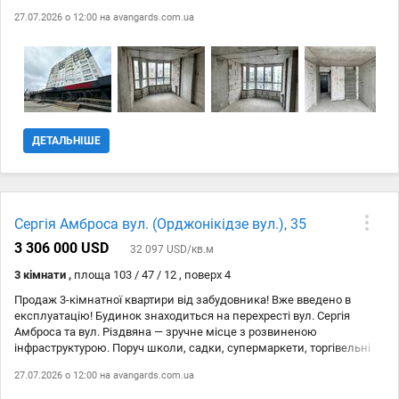
районі міста Черкаси. Будинок каркасно-монолітний, 10-ти
27.07.2026 о 12:00 на
avangards.com.ua
поверховий. Зовнішні стіни з газоблоків товщиною 300 мм з
утепленням мінераловатними плитами товщиною 100 мм,
оздоблені декоративною штукатуркою. Лоджії засклені. Будинок
під електроплити, система опалення з вертикальними стояками і
горизонтальним поквартирним розведенням (передбачено місце
для встановлення лічильника поквартирного обліку тепла).
Автостоянка, розрахована для більше 60-ти автомобілів. Поруч
магазини, кафе, супермаркети, школи, садки. Готові
ДЕТАЛЬНІШЕ
співпрацювати з державними програмами та програмами
кредитування. Комісія АН Телефонуйте для перегляду
Сергія Амброса вул. (Орджонікідзе вул.), 35
3 306 000 USD
32 097 USD/кв.м
3 кімнати ,
площа 103 / 47 / 12 , поверх 4
Продаж 3-кімнатної квартири від забудовника! Вже введено в
експлуатацію! Будинок знаходиться на перехресті вул. Сергія
Амброса та вул. Різдвяна — зручне місце з розвиненою
інфраструктурою. Поруч школи, садки, супермаркети, торгівельні
центри. Характеристики будинку: - будинко цегляний - зовнішні
27.07.2026 о 12:00 на
avangards.com.ua
стіни з силікатної цегли з утепленням мінераловатними плитами,
оздоблені декоративною штукатуркою - лоджії засклені - сучасна