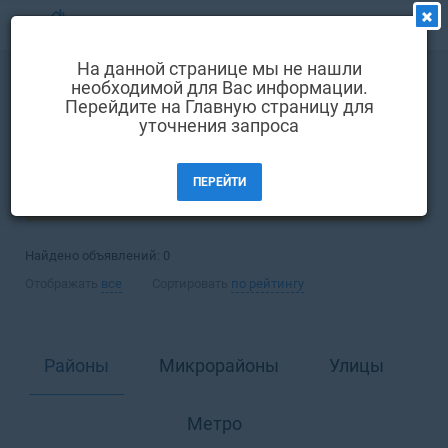
МЕНЮ
На данной странице мы не нашли
Выбрать язык
необходимой для Вас информации.
Покупка
Дом
Перейдите на Главную страницу для
Вход и регистрация
уточнения запроса
Днепр
Избранные объявления
ПЕРЕЙТИ
Комментарии к объявления
ФИЛЬТРЫ (1)
Контакты
Найдено объявлений:
0
Как добавить объявление
Отображать
все
Сортировать
по рейтингу
Районы
Микрорайоны
Улицы
Метро