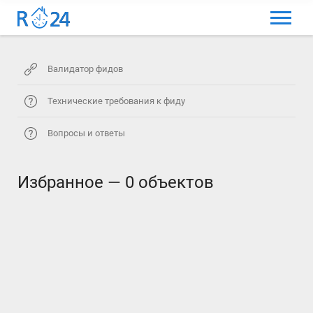
МЕНЮ
ВЫБРАТЬ ЯЗЫК
Валидатор фидов
ВХОД И РЕГИСТРАЦИЯ
Технические требования к фиду
ИЗБРАННЫЕ ОБЪЯВЛЕНИЯ
Вопросы и ответы
КОММЕНТАРИИ К ОБЪЯВЛЕНИЯ
Избранное —
0 объектов
КОНТАКТЫ
КАК ДОБАВИТЬ ОБЪЯВЛЕНИЕ