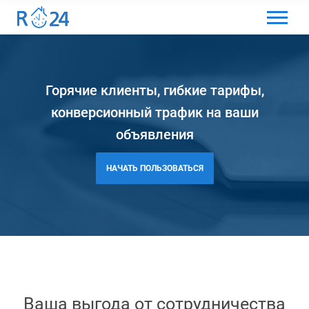
МЕНЮ
ВЫБРАТЬ ЯЗЫК
Горячие клиенты, гибкие тарифы,
ВХОД И РЕГИСТРАЦИЯ
конверсионный трафик на ваши
ИЗБРАННЫЕ ОБЪЯВЛЕНИЯ
объявления
КОММЕНТАРИИ К ОБЪЯВЛЕНИЯ
НАЧАТЬ ПОЛЬЗОВАТЬСЯ
КОНТАКТЫ
КАК ДОБАВИТЬ ОБЪЯВЛЕНИЕ
Ваша выгода от сотрудничества