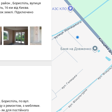
район , Бориспіль, вулиця
, 16 км від Києва.
ток землі. Підключено
ерх тепла підлога, стяжка.
т. Зупинка місцевого
Бориспіль, по вул.
ду з ремонтом, з меблями.
- як для постійного