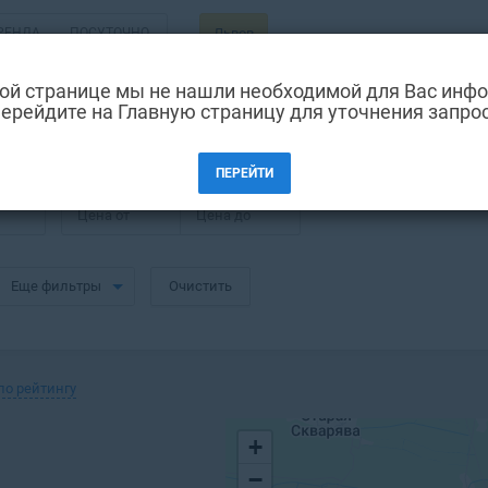
РЕНДА
ПОСУТОЧНО
Львов
ой странице мы не нашли необходимой для Вас инф
ерейдите на Главную страницу для уточнения запро
овка в Львове
ПЕРЕЙТИ
Цена от
Цена до
Еще фильтры
Очистить
по рейтингу
+
−