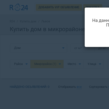
ДОБАВИТЬ VIP ОБЪЯВЛЕНИЕ
ПОКУПКА
А
На данн
R24
/
Купить дом
/
Львов
П
Купить дом в микрорайоне Леванд
Дом
от
м²
до
м²
Район
Микрорайон
(1)
Место
Улица
НАЙДЕНО ОБЪЯВЛЕНИЙ:
0
Отображать
все
Сортировать