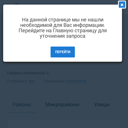
МЕНЮ
На данной странице мы не нашли
Выбрать язык
необходимой для Вас информации.
Покупка
Дом
Перейдите на Главную страницу для
Вход и регистрация
уточнения запроса
Львов
Избранные объявления
ПЕРЕЙТИ
Комментарии к объявления
ФИЛЬТРЫ (1)
Контакты
Найдено объявлений:
0
Как добавить объявление
Отображать
все
Сортировать
по рейтингу
Районы
Микрорайоны
Улицы