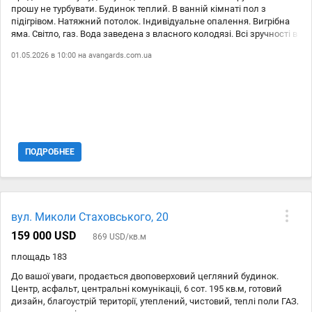
прошу не турбувати. Будинок теплий. В ванній кімнаті пол з
підігрівом. Натяжний потолок. Індивідуальне опалення. Вигрібна
яма. Світло, газ. Вода заведена з власного колодязі. Всі зручності в
будинку. Інтернет, який працює , навіть коли вимикають світло. І
01.05.2026 в 10:00 на
avangards.com.ua
ціна норм. Вайфай. Також є виноград елітних сортів. До зупинки 5
хвилин. До АТБ 15 хвилин. Школа, садочок поруч. Показ в любий
час.
ПОДРОБНЕЕ
вул. Миколи Стаховського, 20
159 000 USD
869 USD/кв.м
площадь 183
До вашої уваги, продається двоповерховий цегляний будинок.
Центр, асфальт, центральні комунікаціі, 6 сот. 195 кв.м, готовий
дизайн, благоустрій території, утеплений, чистовий, теплі поли ГАЗ,