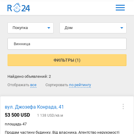
МЕНЮ
Выбрать язык
Покупка
Дом
Вход и регистрация
Винница
Избранные объявления
Комментарии к объявления
ФИЛЬТРЫ (1)
Контакты
Найдено объявлений:
2
Как добавить объявление
Отображать
все
Сортировать
по рейтингу
вул. Джозефа Конрада, 41
53 500 USD
1 138 USD/кв.м
площадь 47
Продам частину будинку. Від власника. Агентство нерухомості