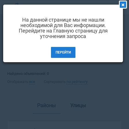
МЕНЮ
На данной странице мы не нашли
Выбрать язык
необходимой для Вас информации.
Покупка
Дом
Перейдите на Главную страницу для
Вход и регистрация
уточнения запроса
Одесса
Избранные объявления
ПЕРЕЙТИ
Комментарии к объявления
ФИЛЬТРЫ (1)
Контакты
Найдено объявлений:
0
Как добавить объявление
Отображать
все
Сортировать
по рейтингу
Районы
Улицы