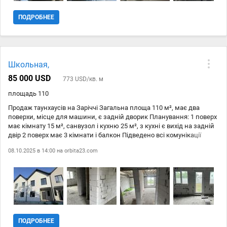
ПОДРОБНЕЕ
Школьная,
85 000 USD
773 USD/кв. м
площадь 110
Продаж таунхаусів на Заріччі Загальна площа 110 м², має два
поверхи, місце для машини, є задній дворик Планування: 1 поверх
має кімнату 15 м², санвузол і кухню 25 м², з кухні є вихід на задній
двір 2 поверх має 3 кімнати і балкон Підведено всі комунікації
Зручне розташування, поряд школа, магазини, зупинка, в пішій
08.10.2025 в 14:00 на
orbita23.com
доступності річка
ПОДРОБНЕЕ