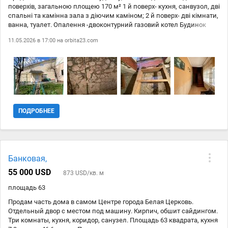
поверхів, загальною площею 170 м² 1 й поверх- кухня, санвузол, дві
спальні та камінна зала з діючим каміном; 2 й поверх- дві кімнати,
ванна, туалет. Опалення -двоконтурний газовий котел Будинок
цегляний, утеплений, високі стелі, в гарному стані, частково з
11.05.2026 в 17:00 на
orbita23.com
меблями Капітальний гараж та літня кухня в одній будівлі,
можливо облаштувати другий поверх Двір окремо, є вихід на дві
вулиці Центр міста, де все поруч та в пішій доступності навчальні
та розважальні заклади, магазини, супермаркети, автобусні
зупинки Телефонуйте, покази по домовленості. Торг реальним
покупцям!
ПОДРОБНЕЕ
Банковая,
55 000 USD
873 USD/кв. м
площадь 63
Продам часть дома в самом Центре города Белая Церковь.
Отдельный двор с местом под машину. Кирпич, обшит сайдингом.
Три комнаты, кухня, коридор, санузел. Площадь 63 квадрата, кухня