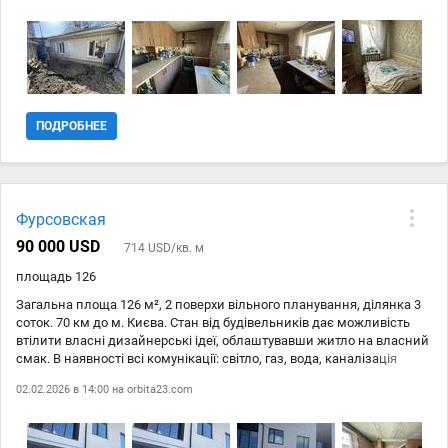
-срочный выкуп недвижимого имущества. Официально
котел. Вікна металопластикові. Стан житловий. Земельна ділянка
зарегистрированное предприятие с постоянным адресом,
— 1,7 сотки, приватизована. Двір окремий, є заїзд для автомобіля.
квалифицированным персоналом и опытом работы. Тел: (097)
Зручне розташування — центр міста, поруч магазини, зупинки
-800-17-32 (063) -647-15-24 (099) -760-74-79
транспорту, школа та інша інфраструктура. При продажу
залишаються меблі та техніка. Гарний варіант для комфортного
проживання. Ціна: 53000 у. о., торг. Телефонуйте для детальної
інформації та перегляду.
ПОДРОБНЕЕ
Фурсовская
90 000 USD
714 USD/кв. м
площадь 126
Загальна площа 126 м², 2 поверхи вільного планування, ділянка 3
соток. 70 км до м. Києва. Стан від будівельників дає можливість
втілити власні дизайнерські ідеї, облаштувавши житло на власний
смак. В наявності всі комунікації: світло, газ, вода, каналізація
(міська). Добре розвинена інфраструктура, поряд є все для
02.02.2026 в 14:00 на
orbita23.com
комфортного проживання. Територія обгороджена. Торг можливий.