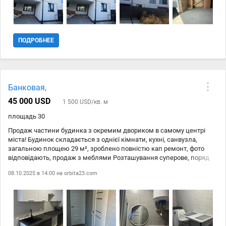
ПОДРОБНЕЕ
Банковая,
45 000 USD
1 500 USD/кв. м
площадь 30
Продаж частини будинка з окремим двориком в самому центрі
міста! Будинок складається з однієї кімнати, кухні, санвузла,
загальною площею 29 м², зроблено повністю кап ремонт, фото
відповідають, продаж з меблями Розташування суперове, поряд
зупинки, магазини, навчальні та розважальні заклади, річка, парк
08.10.2025 в 14:00 на
orbita23.com
Телефонуйте, пропозиція актуальна