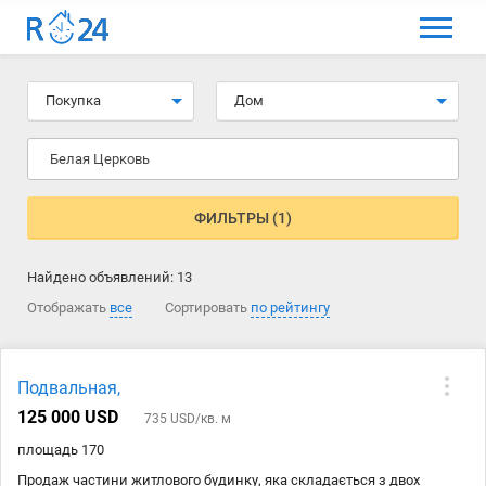
МЕНЮ
Выбрать язык
Покупка
Дом
Вход и регистрация
Белая Церковь
Избранные объявления
Комментарии к объявления
ФИЛЬТРЫ (1)
Контакты
Найдено объявлений:
13
Как добавить объявление
Отображать
все
Сортировать
по рейтингу
Подвальная,
125 000 USD
735 USD/кв. м
площадь 170
Продаж частини житлового будинку, яка складається з двох