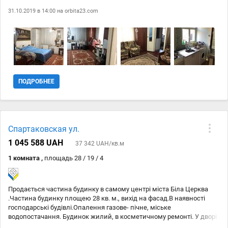
гараж, сарай. Заїзд для машини. Ділянка - 0, 2 сотки. Поруч школа,
31.10.2019 в 14:00 на
orbita23.com
дитячий садок, магазин, базар, зупинка громадського транспорту.
ПОДРОБНЕЕ
Спартаковская ул.
1 045 588 UAH
37 342 UAH/кв.м
1 комната ,
площадь 28 / 19 / 4
Продається частина будинку в самому центрі міста Біла Церква
.Частина будинку площею 28 кв. м., вихід на фасад.В наявності
господарські будівлі.Опалення газове- пічне, міське
водопостачання. Будинок жилий, в косметичному ремонті. У дворі
є господарські споруди. В хвилинах ходьби ринок, маркети, лікарні,