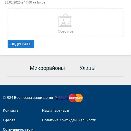
28.02.2025 в 17:00 на
bn.ua
річка, зупинки, мережа різноманітних магазинів, кав'ярні, банки,
рейтингові навчальні заклади, тощо...Хороші сусіди, охайний двір.
Асфальтована вулиця.Ціна 25000$ торг АН Максимум
Фото нет
ПОДРОБНЕЕ
Микрорайоны
Улицы
© R24 Все права защищены
Контакты
Наши партнеры
Оферта
Политика Конфиденциальности
Сотрудничество и