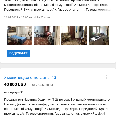
Хмельницького. Цегла. Дах частково-шифер, частково-метал.
арештів, обтяжень, и. т. п. Надаємо послуги з супроводу у
металопластикові вікна. Міські комунікації. 2 кімнати, 1-прохідна.
виготовленні документації: -на прибудову, перепланування,
Передпокій. Кухня-прохідна, с / у. Газове опалення. Газова колонка.
реконструкцію і тому подібне; -на приватизацію землі, присвоєння
окремий двір. Є гараж, сарай. Заїзд для машини. Ділянка - 0,2
кадастрового номера; -на перевід під нежитлове, зміна цільового
24.02.2021 в 12:00 на
orbita23.com
соткі. Поруч школа, дитячий садок, магазин, базар, зупинка
призначення; -на початок будівництва, введення в експлуатацію;
громадського транспорту.
-на узаконення самочинного будівництва; -терміновий викуп
нерухомого майна. Офіційно зареєстроване підприємство з
постійною адресою, кваліфікованою персоналом і досвідом
роботи. Адреса: Біла Церква вул. Театральна 7 офіс 1.
ПОДРОБНЕЕ
Хмельницкого Богдана, 13
40 000 USD
667 USD/кв. м
площадь 60
Продається Частина будинку (1 2) по вул. Богдана Хмельницького.
Цегла. Дах частково-шифер, частково-метал. металопластикові
вікна. Міські комунікації. 2 кімнати, 1-прохідна. Передпокій. Кухня-
прохідна, с/у. Газове опалення. Газова колонка. окремий двір. Є