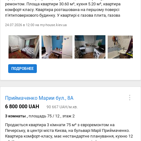
ремонтом. Площа квартири 30.60 м², кухня 5.20 м², квартира
комфорт-класу. Квартира розташована на першому поверсі
п'ятиповерхового будинку. У квартирі є газова плита, газова
духовка, холодильник, пральна машина, меблі та інтернет Wi-Fi. У
24.07.2026 в 12:00 на
my-house.kiev.ua
під'їзді є домофон. Чекаємо на ваш дзвінок! Не упустіть
можливість стати власником цієї затишної квартири в самому
серці міста!
ПОДРОБНЕЕ
Приймаченко Марии бул., 8А
6 800 000 UAH
90 667 UAH/м.кв.
3 комнаты ,
площадь 75 / 12 , этаж 2
Продається квартира 3 кімнати 75 м² з євроремонтом на
Печерську, в центрі міста Києва, на бульварі Марії Приймаченко.
Квартира комфорт-класу, має нестандартне планування, кухню 12