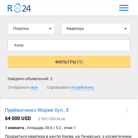
МЕНЮ
Выбрать язык
Покупка
Квартира
Вход и регистрация
Киев
Избранные объявления
Комментарии к объявления
ФИЛЬТРЫ (1)
Контакты
Найдено объявлений:
3
Как добавить объявление
Отображать
все
Сортировать
по рейтингу
Приймаченко Марии бул., 8
64 000 USD
2 092 USD/м.кв.
1 комната ,
площадь 30.6 / 5.2 , этаж 1
Продається квартира в центрі Києва, на Печерську, з косметичним