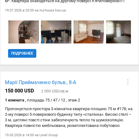
м². Квартира знаходиться на другому поверсі п'ятиповерхового
будинку. Продається разом з побутовою технікою (варильна
19.07.2026 в 20:00 на
my-house.kiev.ua
панель, холодильник, витяжка, пральна машина та ін.) та
меблями. У будинку є укриття для вашої безпеки. Не упустіть
можливість придбати цю затишну квартиру в самому серці
столиці!
ПОДРОБНЕЕ
Марії Приймаченко бульв., 8-А
150 000 USD
2 000 USD/кв.м
1 комната ,
площадь 75 / 47 / 12 , этаж 2
Пропонується простора 3-кімнатна квартира площею 75 м #178; на
2-му поверсі 5-поверхового будинку типу «сталінка». Високі стелі –
3 м, цегляні товсті стіни забезпечують тепло та шумоізоляцію.
Квартира повністю мебльована, укомплектована побутовою
технікою: газово-електрична плита, посудомийна машина,
19.05.2026 в 14:00 на
Level Group
холодильник, мікрохвильова піч, духовка, пральна машина. У