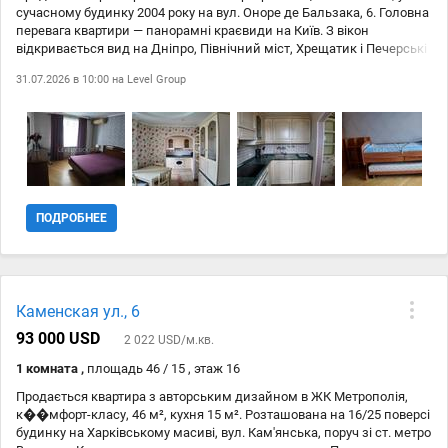
сучасному будинку 2004 року на вул. Оноре де Бальзака, 6. Головна
перевага квартири — панорамні краєвиди на Київ. З вікон
відкривається вид на Дніпро, Північний міст, Хрещатик і Печерські
пагорби. Завдяки високому поверху квартира наповнена
31.07.2026 в 10:00 на
Level Group
природним світлом, а ввечері відкривається красивий вигляд на
вогні міста. Квартира повністю готова до проживання — після
купівлі можна одразу заїжджати без додаткових вкладень. Основні
переваги: Загальна площа — 98 м #178; 3 окремі кімнати Велика
облаштована лоджія Підігрів підлоги Багато місць для зберігання
Якісний ремонт Італійські меблі Побутова техніка залишається
новому власнику У квартирі встановлена вбудована кухня з
технікою, посудомийна машина Bosch, духова шафа, прально-
ПОДРОБНЕЕ
сушильна машина AEG. Також професійно вмонтовані 2 приховані
сейфи. Будинок: * консьєрж; * кодовий доступ; * 3 швидкісні ліфти;
* облаштоване укриття. Локація Будинок розташований у зручній
частині Києва. Поруч знаходяться АТБ, Нова пошта, Укрпошта,
кавярні, магазини, школи, дитячі садки, парк, набережна та
Каменская ул., 6
зупинки громадського транспорту. До Оболоні, Подолу, Печерська
та центру міста можна швидко дістатися через Північний міст.
93 000 USD
2 022 USD/м.кв.
1 комната ,
площадь 46 / 15 , этаж 16
Продається квартира з авторським дизайном в ЖК Метрополія,
к��мфорт-класу, 46 м², кухня 15 м². Розташована на 16/25 поверсі
будинку на Харківському масиві, вул. Кам'янська, поруч зі ст. метро