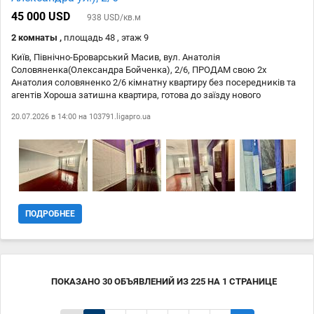
45 000 USD
938 USD/кв.м
2 комнаты ,
площадь 48 , этаж 9
Київ, Північно-Броварський Масив, вул. Анатолія
Соловяненка(Олександра Бойченка), 2/6, ПРОДАМ свою 2х
Анатолия соловяненко 2/6 кімнатну квартиру без посередників та
агентів Хороша затишна квартира, готова до заїзду нового
власника повністю. Метро Дарница 5 хвилин пішки, поруч
20.07.2026 в 14:00 на
103791.ligapro.ua
розвинена інфраструктура, школи, садочки, магазини, тц, парк
Зручне місце.
ПОДРОБНЕЕ
ПОКАЗАНО
30
ОБЪЯВЛЕНИЙ
ИЗ
225
НА
1
СТРАНИЦЕ