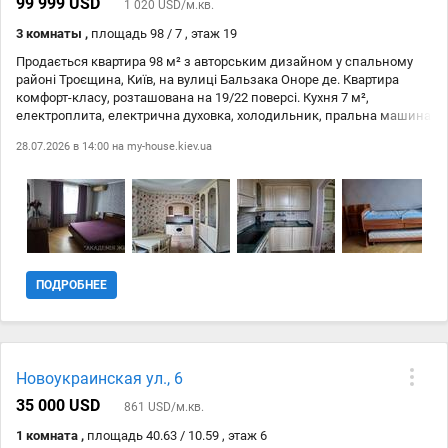
домовитися про перегляд. Ключі на руках.
99 999 USD
1 020 USD/м.кв.
3 комнаты ,
площадь 98 / 7 , этаж 19
Продається квартира 98 м² з авторським дизайном у спальному
районі Троєщина, Київ, на вулиці Бальзака Оноре де. Квартира
комфорт-класу, розташована на 19/22 поверсі. Кухня 7 м²,
електроплита, електрична духовка, холодильник, пральна машина
в санвузлі, меблі, інтернет Wi-Fi. Забезпечено безпеку завдяки
28.07.2026 в 14:00 на
my-house.kiev.ua
консьєржу та домофону. Не упустіть можливість стати власником
цієї прекрасної 3-кімнатної квартири з усіма необхідними
зручностями!
ПОДРОБНЕЕ
Новоукраинская ул., 6
35 000 USD
861 USD/м.кв.
1 комната ,
площадь 40.63 / 10.59 , этаж 6