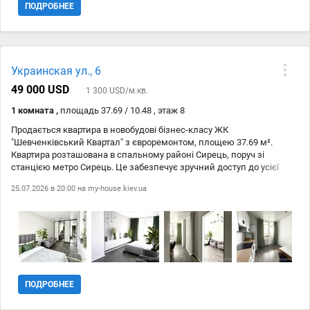
ПОДРОБНЕЕ
Украинская ул., 6
49 000 USD
1 300 USD/м.кв.
1 комната ,
площадь 37.69 / 10.48 , этаж 8
Продається квартира в новобудові бізнес-класу ЖК
"Шевченківський Квартал" з євроремонтом, площею 37.69 м².
Квартира розташована в спальному районі Сирець, поруч зі
станцією метро Сирець. Це забезпечує зручний доступ до усієї
інфраструктури міста Києва. Квартира на 8/25 поверсі з
25.07.2026 в 20:00 на
my-house.kiev.ua
нестандартним плануванням, кухня 10.48 м². У квартирі є всі
необхідні побутові прилади (телевізор, варильна панель,
мікрохвильова піч, холодильник, пральна машина та ін.),
кондиціонер, меблі та Wi-Fi. У під'їзді є кодовий замок, а також
укриття для безпеки мешканців. Не втрачайте можливість
придбати цю затишну квартиру в новому будинку! Телефонуйте!
ПОДРОБНЕЕ