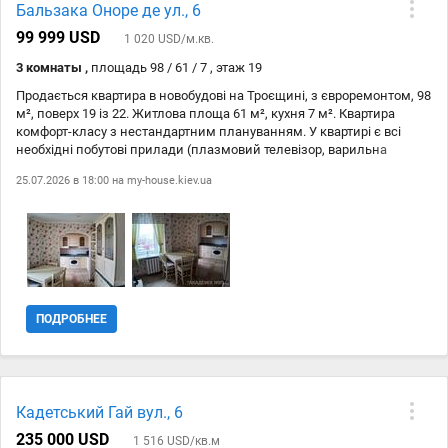
Бальзака Оноре де ул., 6
99 999 USD
1 020 USD/м.кв.
3 комнаты ,
площадь 98 / 61 / 7 , этаж 19
Продається квартира в новобудові на Троєщині, з євроремонтом, 98
м², поверх 19 із 22. Житлова площа 61 м², кухня 7 м². Квартира
комфорт-класу з нестандартним плануванням. У квартирі є всі
необхідні побутові прилади (плазмовий телевізор, варильна
панель, мікрохвильова піч, електрична духовка, холодильник та
25.07.2026 в 18:00 на
my-house.kiev.ua
ін.). Також є меблі та Wi-Fi. Безпека житлового комплексу
забезпечена кодовим замком, є укриття. Не втрачайте можливості
придбати цю затишну квартиру в спальному районі Києва!
ПОДРОБНЕЕ
Кадетський Гай вул., 6
235 000 USD
1 516 USD/кв.м