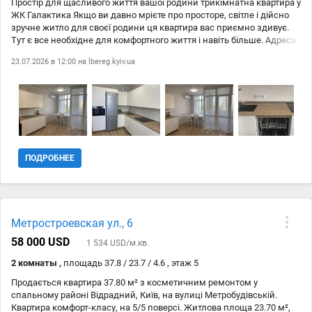
Простір для щасливого життя вашої родини трикімнатна квартира у
ЖК Галактика Якщо ви давно мрієте про просторе, світле і дійсно
зручне житло для своєї родини ця квартира вас приємно здивує.
Тут є все необхідне для комфортного життя і навіть більше. Адреса:
вул. Євгена Сверстюка, 6а, ЖК Галактика , Дніпровський район. До
23.07.2026 в 12:00 на
lbereg.kyiv.ua
метро Лівобережна всього 5 хвилин пішки. Чому саме ця квартира?
88 м простору для життя з продуманим плануванням: три окремі
кімнати, велика кухня, два санвузли, лоджія. Кожен член сім #39;ї
матиме свій особистий простір. Сучасний євроремонт приємний
інтер #39;єр, якісні матеріали, затишна атмосфера. Заїжджайте та
живіть ...
ПОДРОБНЕЕ
Метростроевская ул., 6
58 000 USD
1 534 USD/м.кв.
2 комнаты ,
площадь 37.8 / 23.7 / 4.6 , этаж 5
Продається квартира 37.80 м² з косметичним ремонтом у
спальному районі Відрадний, Київ, на вулиці Метробудівській.
Квартира комфорт-класу, на 5/5 поверсі. Житлова площа 23.70 м²,