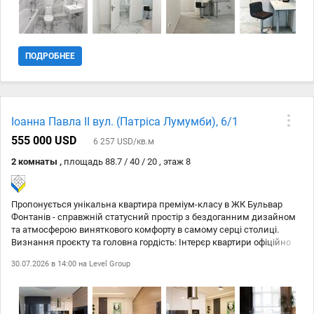
ПОДРОБНЕЕ
Іоанна Павла ІІ вул. (Патріса Лумумби), 6/1
555 000 USD
6 257 USD/кв.м
2 комнаты ,
площадь 88.7 / 40 / 20 , этаж 8
Пропонується унікальна квартира преміум-класу в ЖК Бульвар
Фонтанів - справжній статусний простір з бездоганним дизайном
та атмосферою виняткового комфорту в самому серці столиці.
Визнання проєкту та головна гордість: Інтерєр квартири офіційно
визнано найкращим дизайнерським ремонтом року за версією
30.07.2026 в 14:00 на
Level Group
престижних архітектурних премій. Обєкт отримав професійне
визнання, був представлений у профільних виданнях та став
еталоном сучасного преміального житла. Тут кожен квадратний
метр - це поєднання високого мистецтва, продуманої ергономіки