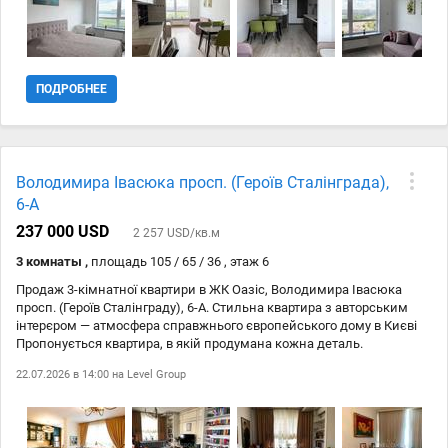
посудомийку, бойлер, теплу підлогу. Меблі зроблені під
замовлення. У будинку працює генератор ліфт, вода та опалення є
завжди. Вартість: 93 000 $. Автономність ліфт, інтернет та опалення
працюють під час відключень світла. Готове...
ПОДРОБНЕЕ
Володимира Івасюка просп. (Героїв Сталінграда),
6-А
237 000 USD
2 257 USD/кв.м
3 комнаты ,
площадь 105 / 65 / 36 , этаж 6
Продаж 3-кімнатної квартири в ЖК Оазіс, Володимира Івасюка
просп. (Героїв Сталінграду), 6-А. Стильна квартира з авторським
інтерєром — атмосфера справжнього європейського дому в Києві
Пропонується квартира, в якій продумана кожна деталь.
Авторський інтерєр, натуральні матеріали, якісне освітлення та
22.07.2026 в 14:00 на
Level Group
ексклюзивні елементи декору створюють особливу атмосферу
затишку, тепла та справжнього домашнього комфорту.
Функціональне планування включає простору кухню-вітальню, яка
стане центром сімейного життя та зустрічей з друзями, а також дві