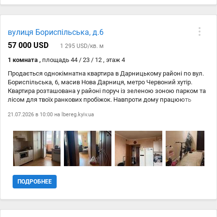
вулиця Бориспільська, д.6
57 000 USD
1 295 USD/кв. м
1 комната ,
площадь 44 / 23 / 12 , этаж 4
Продається однокімнатна квартира в Дарницькому районі по вул.
Бориспільська, 6, масив Нова Дарниця, метро Червоний хутір.
Квартира розташована у районі поруч із зеленою зоною парком та
лісом для твоїх ранкових пробіжок. Навпроти дому працюють
супермаркети Велмарт та АТБ, тож за продуктами далеко ходити
21.07.2026 в 10:00 на
lbereg.kyiv.ua
не доведеться. Поруч зупинки автобусів, трамваїв та маршруток, а
до найближчого метро всього 15 хвилин їзди. Квартира повністю
укомплектована технікою та меблями: від кондиціонера для
спекотного літа до посудомийної машини, яка врятує твій вечір.
Родзинка інтер #39;єру стильні підвіконня та стільниця у ванній із
натурального мармуру. Будинок має три ліфти, консьєржа та
підземний паркінг, що є величезним плюсом для безпеки.
Жодних витрат на...
ПОДРОБНЕЕ