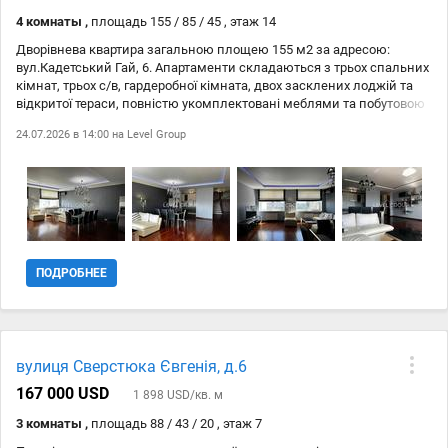
4 комнаты ,
площадь 155 / 85 / 45 , этаж 14
Дворівнева квартира загальною площею 155 м2 за адресою:
вул.Кадетський Гай, 6. Апартаменти складаються з трьох спальних
кімнат, трьох с/в, гардеробної кімната, двох засклених лоджій та
відкритої тераси, повністю укомплектовані меблями та побутовою
техникою. Всі кімнати обладнані інверторними кондиціонерами,
24.07.2026 в 14:00 на
Level Group
також встановлена автономна система опалення. На першому
рівні знаходиться велика вітальня з кухнею площею 45 м2,
гостьова спальня з лоджією, гостьовий с/в, спальня з лоджією та
своїм с/в. На другому рівні розташована господарська спальня зі
своїм с/в, гардеробна та відкрита тераса розрахованою на чотирьох
осіб. При необхідності можливо окремо купити паркомісця в
підземному паркінгу. На першому поверсі будинку фітнес клуб,
поруч з будинком супермаркет Новус, безліч ресторанів, повний
ПОДРОБНЕЕ
комплекс побутових послуг. Також поруч озеро з обладнаними
майданчиком для грилю.
вулиця Сверстюка Євгенія, д.6
167 000 USD
1 898 USD/кв. м
3 комнаты ,
площадь 88 / 43 / 20 , этаж 7