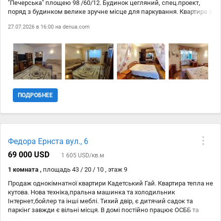
"Печерська" площею 98 /60/12. Будинок цегляний, спец.проект,
поряд з будинком велике зручне місце для паркування. Квартира з
комфортним дизайнерським ремонтом та добротними
27.07.2026 в 16:00 на
denua.com
імпортними меблями і побутовою технікою. Квартира повністю
готова для проживання без додаткових витрат. Чудове
співвідношення розташування, якості та вартості! Ціна продажу
199500 у.е. Без комісії для покупця.
ПОДРОБНЕЕ
Федора Ернста вул., 6
69 000 USD
1 605 USD/кв.м
1 комната ,
площадь 43 / 20 / 10 , этаж 9
Продаж однокімнатної квартири Кадетський Гай. Квартира тепла не
кутова. Нова техніка,пральна машинка та холодильник
Інтернет,бойлер та інші меблі. Тихий двір, є дитячий садок та
паркінг завжди є вільні місця. В домі постійно працює ОСББ та
робить всі необхідні ремонти в будинку..