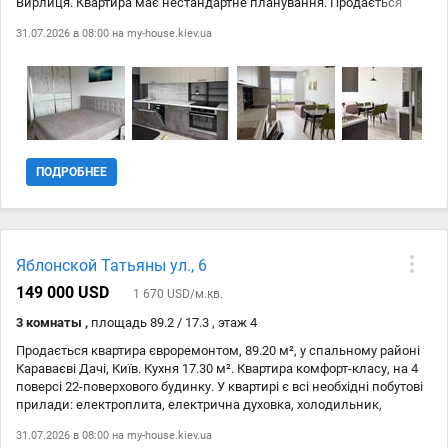
Вирлиця. Квартира має нестандартне планування. Продається
разом з побутовою технікою (електроплита, електрична духовка,
31.07.2026 в 08:00 на
my-house.kiev.ua
холодильник, витяжка, пральна машина в санвузлі) та меблями. Є
Wi-Fi. У будинку є домофон. Не втрачайте можливості придбати цю
затишну квартиру з усіма необхідними комфортами в спальному
районі Києва!
ПОДРОБНЕЕ
Яблонской Татьяны ул., 6
149 000 USD
1 670 USD/м.кв.
3 комнаты ,
площадь 89.2 / 17.3 , этаж 4
Продається квартира євроремонтом, 89.20 м², у спальному районі
Караваєві Дачі, Київ. Кухня 17.30 м². Квартира комфорт-класу, на 4
поверсі 22-поверхового будинку. У квартирі є всі необхідні побутові
прилади: електроплита, електрична духовка, холодильник,
витяжка, пральна машина (усанвузлі) та інше. Також є меблі та
31.07.2026 в 08:00 на
my-house.kiev.ua
інтернет Wi-Fi. Безпека житлового комплексу забезпечена