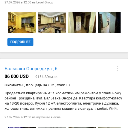
27.07.2026 в 12:00 на
Level Group
ПОДРОБНЕЕ
Бальзака Оноре де ул., 6
86 000 USD
915 USD/м.кв.
3 комнаты ,
площадь 94 / 12 , этаж 13
Продається квартира 94 м² з косметичним ремонтом у спальному
районі Троєщина, вул. Бальзака Оноре де. Квартира комфорт-класу
на 13/20 поверсі. Кухня 12 м², електроплита, електрична духовка,
холодильник, витяжка, пральна машина в санвузлі, меблі, Wi-Fi.
Безпека житлового комплексу забезпечується домофоном. Не
27.07.2026 в 12:00 на
my-house.kiev.ua
втрачайте можливості придбати цю затишну 3-кімнатну квартиру!
Телефонуйте!