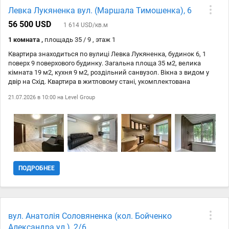
Левка Лукяненка вул. (Маршала Тимошенка), 6
56 500 USD
1 614 USD/кв.м
1 комната ,
площадь 35 / 9 , этаж 1
Квартира знаходиться по вулиці Левка Лукяненка, будинок 6, 1
поверх 9 поверхового будинку. Загальна площа 35 м2, велика
кімната 19 м2, кухня 9 м2, роздільний санвузол. Вікна з видом у
двір на Схід. Квартира в житловому стані, укомплектована
меблями, частково, потребує косметичного ремонту. Великий
21.07.2026 в 10:00 на
Level Group
тамбур на 3 квартири, в будинку домофон. Будинок знаходиться в
дуже зручному місці, 4 хвилини пішки метро Мінська. Поруч уся
необхідна інфраструктура, ринок, поліклініка, зупинки
громадського транспорту, магазинчики, кавярні, все в доступності
3 хвилин пішки. Звертайтеся, відповім на всі запитання, перегляд
за домовленістю, ключі на руках. Прохання до колег не дублювати
оголошення!. Вид обєкта: Вторинний ринок;
ПОДРОБНЕЕ
вул. Анатолія Соловяненка (кол. Бойченко
Александра ул.), 2/6