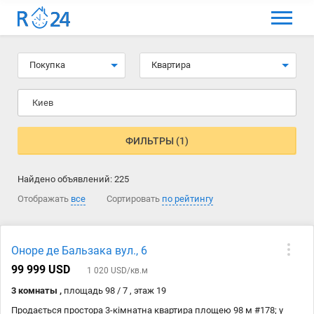
МЕНЮ
Выбрать язык
Покупка
Квартира
Вход и регистрация
Киев
Избранные объявления
Комментарии к объявления
ФИЛЬТРЫ (1)
Контакты
Найдено объявлений:
225
Как добавить объявление
Отображать
все
Сортировать
по рейтингу
Оноре де Бальзака вул., 6
99 999 USD
1 020 USD/кв.м
3 комнаты ,
площадь 98 / 7 , этаж 19
Продається простора 3-кімнатна квартира площею 98 м #178; у