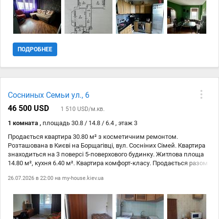
ПОДРОБНЕЕ
Сосниных Семьи ул., 6
46 500 USD
1 510 USD/м.кв.
1 комната ,
площадь 30.8 / 14.8 / 6.4 , этаж 3
Продається квартира 30.80 м² з косметичним ремонтом.
Розташована в Києві на Борщагівці, вул. Сосніних Сімей. Квартира
знаходиться на 3 поверсі 5-поверхового будинку. Житлова площа
14.80 м², кухня 6.40 м². Квартира комфорт-класу. Продається разом
з побутовою технікою (телевізор, газова плита, газова духовка,
26.07.2026 в 22:00 на
my-house.kiev.ua
холодильник, пральна машина та ін.), меблями та інтернетом Wi-
Fi. У під'їзді є домофон. Не втрачайте можливість придбати цю
затишну квартиру на Борщагівці!