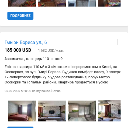
ПОДРОБНЕЕ
Гмыри Бориса ул., 6
185 000 USD
1 682 USD/м.кв.
3 комнаты ,
площадь 110 , этаж 9
Елітна квартира 110 м² з 3 кімнатами і євроремонтом в Києві, на
Осокорках, по вул. Гмирі Бориса. Будинок комфорт-класу, 9 поверх
17-поверхового будинку. Чудове розташування, поруч метро
Осокорки та і спальні райони. Квартира продається з усією
побутовою технікою (електроплита, духовка, холодильник,
25.07.2026 в 20:00 на
my-house.kiev.ua
витяжка, пральна машина, Wi-Fi) та меблями. Безпечний під'їзд –
консьєрж і домофон. Не втрачайте можливість стати власником
цього комфортного житла! Зателефонуйте нам зараз.