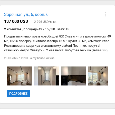
Заречная ул., 6, корп. 6
137 000 USD
2 796 USD/м.кв.
2 комнаты ,
площадь 49 / 15 / 30 , этаж 15
Продається квартира в новобудові ЖК Славутич з євроремонтом, 49
м², 15/26 поверху. Житлова площа 15 м², кухня 30 м², комфорт-клас.
Розташована квартира в спальному районі Позняки, поруч зі
станцією метро Славутич. У наявності побутова техніка (телевізор,
варильна панель, мікрохвильова піч, електрична духовка,
25.07.2026 в 20:00 на
my-house.kiev.ua
холодильник та ін.), меблі та Wi-Fi. Безпека житлового комплексу
забезпечена кодовим замком та наявністю укриття. Це ідеальний
варіант для комфортного життя в Києві. Чекаємо на ваш дзвінок!
ПОДРОБНЕЕ