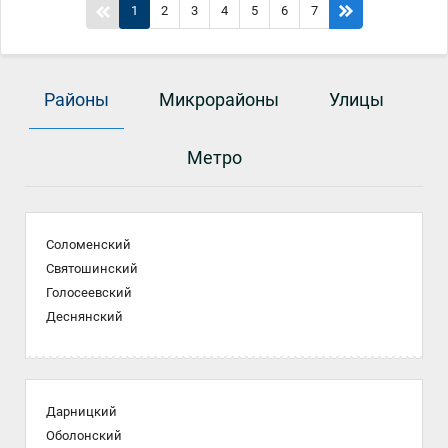
1
2
3
4
5
6
7
Районы
Микрорайоны
Улицы
Метро
Соломенский
Святошинский
Голосеевский
Деснянский
Дарницкий
Оболонский