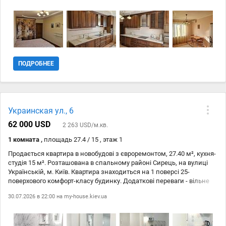
консьєржем та домофоном. Не втрачайте можливість придбати цю
затишну квартиру з євроремонтом у Києві!
ПОДРОБНЕЕ
Украинская ул., 6
62 000 USD
2 263 USD/м.кв.
1 комната ,
площадь 27.4 / 15 , этаж 1
Продається квартира в новобудові з євроремонтом, 27.40 м², кухня-
студія 15 м². Розташована в спальному районі Сирець, на вулиці
Українській, м. Київ. Квартира знаходиться на 1 поверсі 25-
поверхового комфорт-класу будинку. Додаткові переваги - вільне
планування квартири та безпека будинку завдяки кодовому замку,
30.07.2026 в 22:00 на
my-house.kiev.ua
паркану і наявності укриття. Не втрачайте можливість стати
власником цієї затишної квартири! Телефонуйте!