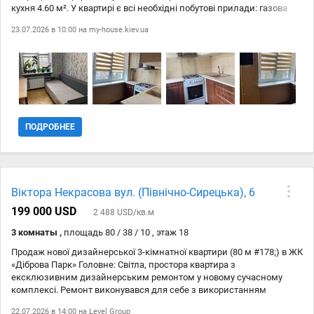
кухня 4.60 м². У квартирі є всі необхідні побутові прилади: газова
плита та духовка, холодильник, пральна машина. Також є меблі та
23.07.2026 в 10:00 на
my-house.kiev.ua
інтернет Wi-Fi. Для вашої безпеки - домофон у під'їзді. Не втрачайте
можливості придбати цю затишну квартиру! Телефонуйте!
ПОДРОБНЕЕ
Віктора Некрасова вул. (Північно-Сирецька), 6
199 000 USD
2 488 USD/кв.м
3 комнаты ,
площадь 80 / 38 / 10 , этаж 18
Продаж нової дизайнерської 3-кімнатної квартири (80 м #178;) в ЖК
«Діброва Парк» Головне: Світла, простора квартира з
ексклюзивним дизайнерським ремонтом у новому сучасному
комплексі. Ремонт виконувався для себе з використанням
високоякісних матеріалів та дорогих фактур. У квартирі ніхто не
22.07.2026 в 14:00 на
Level Group