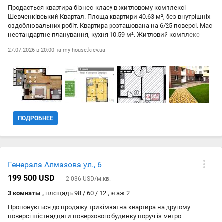
Продається квартира бізнес-класу в житловому комплексі
Шевченківський Квартал. Площа квартири 40.63 м², без внутрішніх
оздоблювальних робіт. Квартира розташована на 6/25 поверсі. Має
нестандартне планування, кухня 10.59 м². Житловий комплекс
знаходиться в спальному районі Сирець, поруч зі станцією метро
27.07.2026 в 20:00 на
my-house.kiev.ua
Сирець. Це ідеальний варіант для тих, хто цінує комфорт і хоче
мати зручний доступ до інших районів міста. Не втрачайте шансу
придбати цю квартиру в Києві!
ПОДРОБНЕЕ
Генерала Алмазова ул., 6
199 500 USD
2 036 USD/м.кв.
3 комнаты ,
площадь 98 / 60 / 12 , этаж 2
Пропонується до продажу трикімнатна квартира на другому
поверсі шістнадцяти поверхового будинку поруч із метро