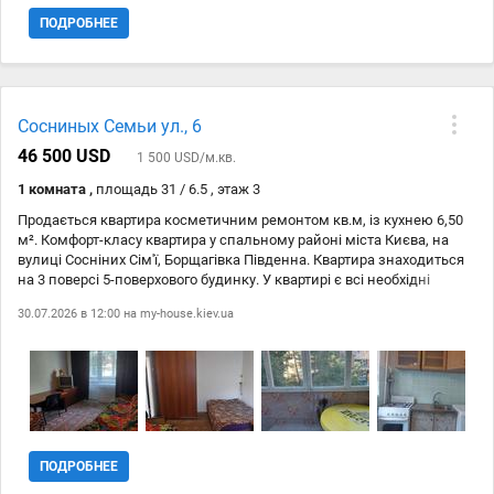
ПОДРОБНЕЕ
Сосниных Семьи ул., 6
46 500 USD
1 500 USD/м.кв.
1 комната ,
площадь 31 / 6.5 , этаж 3
Продається квартира косметичним ремонтом кв.м, із кухнею 6,50
м². Комфорт-класу квартира у спальному районі міста Києва, на
вулиці Сосніних Сім'ї, Борщагівка Південна. Квартира знаходиться
на 3 поверсі 5-поверхового будинку. У квартирі є всі необхідні
побутові прилади: газова плита, газова духовка, холодильник,
30.07.2026 в 12:00 на
my-house.kiev.ua
пральна машина, Wi-Fi. Меблі в квартирі також є. Для вашої
безпеки встановлений домофон. Не впустіть можливість придбати
це затишне житло! Чекаємо на ваш дзвінок!
ПОДРОБНЕЕ