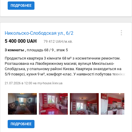
варіант як...
ПОДРОБНЕЕ
Никольско-Слободская ул., 6/2
5 400 000 UAH
79 412 UAH/м.кв.
3 комнаты ,
площадь 68 / 9 , этаж 5
Продається квартира 3 кімнати 68 м² з косметичним ремонтом.
Розташована на Лівобережному масиві, вулиця Микільсько-
Слобідська, у спальному районі Києва. Квартира знаходиться на
5/9 поверсі, кухня 9 м², комфорт-клас. У наявності побутова техніка:
газова духовка, холодильник, витяжка, посудомийна машина,
21.07.2026 в 12:00 на
my-house.kiev.ua
пральна машина та ін. Є меблі. Для безпеки - домофон.
Запрошуємо до перегляду та покупки!
ПОДРОБНЕЕ