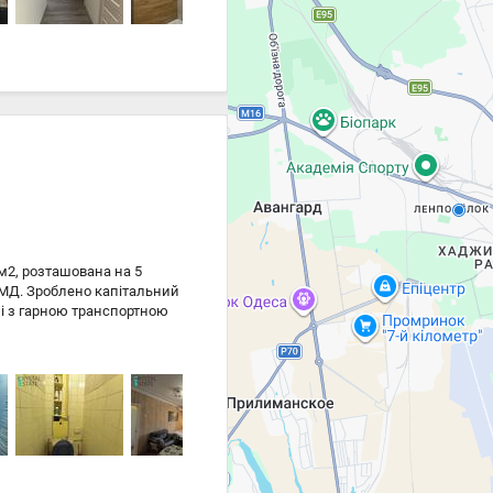
м2, розташована на 5
СМД. Зроблено капітальний
і з гарною транспортною
лизькість до парку