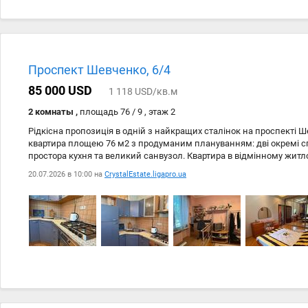
Проспект Шевченко, 6/4
85 000 USD
1 118 USD/кв.м
2 комнаты ,
площадь 76 / 9 , этаж 2
Рідкісна пропозиція в одній з найкращих сталінок на проспекті 
квартира площею 76 м2 з продуманим плануванням: дві окремі спа
простора кухня та великий санвузол. Квартира в відмінному жит
одразу заїхати та жити без додаткових витрат. Закритий зелений 
20.07.2026 в 10:00 на
CrystalEstate.ligapro.ua
паркування, комфортний 2-й поверх та одна з найкращих локацій
Шевченка / проспект Гагаріна. Поруч парк Перемоги, море, прест
необхідна інфраструктура. Такі квартири продаються дуже рідко. I