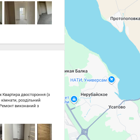
ним. Хороша транспортна
d 213-326-349
х Квартира двостороння (з
3 кімнати, роздільний
 Ремонт виконаний з