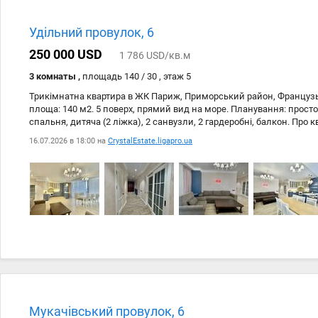
Удільний провулок, 6
250 000 USD
1 786 USD/кв.м
3 комнаты ,
площадь 140 / 30 , этаж 5
Трикімнатна квартира в ЖК Париж, Приморський район, Французь
площа: 140 м2. 5 поверх, прямий вид на море. Планування: просто
спальня, дитяча (2 ліжка), 2 санвузли, 2 гардеробні, балкон. Про
ремонт (робили для себе), якісні меблі та техніка провідних виро
16.07.2026 в 18:00 на
CrystalEstate.ligapro.ua
підземний паркінг на дві авто. Найкраща локація для життя, море
213-307-989
Мукачівський провулок, 6