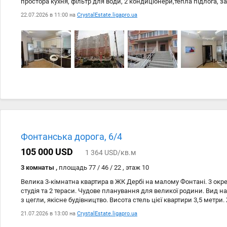
простора кухня, фільтр для води, 2 кондиціонери,тепла підлога, з
іншого, пристойні сусіди, в оренду не здавалося, один власник з д
22.07.2026 в 11:00 на
CrystalEstate.ligapro.ua
дитячий майданчик з фонтаном., в програмах не беру участі, прод
після 15 годин. 213-245-802
Фонтанська дорога, 6/4
105 000 USD
1 364 USD/кв.м
3 комнаты ,
площадь 77 / 46 / 22 , этаж 10
Велика 3-кімнатна квартира в ЖК Дербі на малому Фонтані. 3 окре
студія та 2 тераси. Чудове планування для великої родини. Вид н
з цегли, якісне будівництво. Висота стель цієї квартири 3,5 метри.
девелопмент – це вишукані будівлі на перетині Фонтанської дорог
21.07.2026 в 13:00 на
CrystalEstate.ligapro.ua
районі 4 станції Великого Фонтану. Численні парки та розвинена 