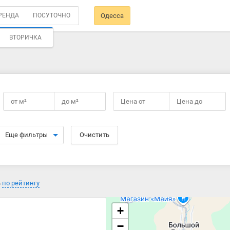
РЕНДА
ПОСУТОЧНО
Одесса
ВТОРИЧКА
от
м²
до
м²
Цена от
Цена до
Еще фильтры
Очистить
ь
по рейтингу
+
−