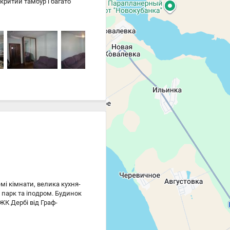
акритий тамбур і багато
ня побудови, у дворі
аж за гроші., перегляд
мі кімнати, велика кухня-
а парк та іподром. Будинок
 ЖК Дербі від Граф-
и та Сегедської вулиці в
інфраструктура навколо