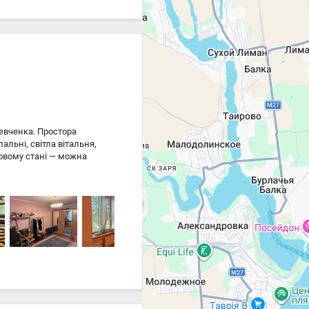
Шевченка. Простора
льні, світла вітальня,
ловому стані — можна
двір із місцями для
 Одеси — проспект
ижні школи та вся
D213-377-371