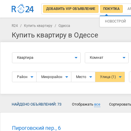
ДОБАВИТЬ VIP ОБЪЯВЛЕНИЕ
ПОКУПКА
А
НОВОСТРОЙ
R24
/
Купить квартиру
/
Одесса
Купить квартиру в Одессе
Квартира
Комнат
Район
Микрорайон
Место
Улица
(1)
НАЙДЕНО ОБЪЯВЛЕНИЙ:
73
Отображать
все
Сортироват
Пироговский пер., 6