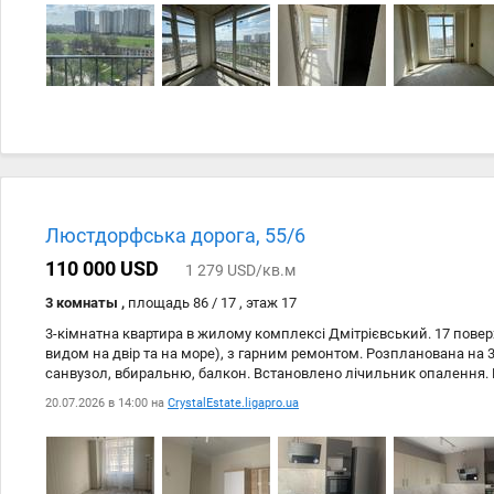
нового житлового комплексу роблять його місце справді унікаль
розвязка дозволяє швидко дістатися до моря та до центру міста. i
Люстдорфська дорога, 55/6
110 000 USD
1 279 USD/кв.м
3 комнаты ,
площадь 86 / 17 , этаж 17
3-кімнатна квартира в жилому комплексі Дмітрієвський. 17 повер
видом на двір та на море), з гарним ремонтом. Розпланована на 
санвузол, вбиральню, балкон. Встановлено лічильник опалення.
якісних матеріалів. №212847627
20.07.2026 в 14:00 на
CrystalEstate.ligapro.ua