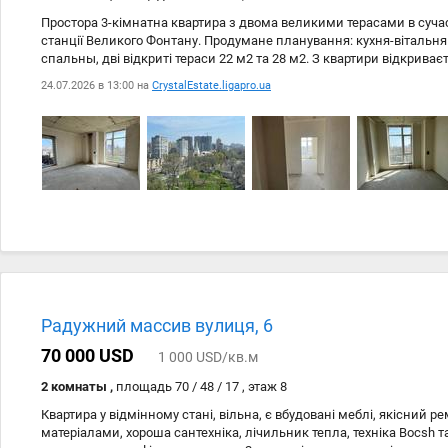
паркет. Две квартиры на этаже. Закрытый, тихий двор. Возможно
Простора 3-кімнатна квартира з двома великими терасами в суча
Рядом Политехнический и Аграрный университеты, Стадион СКА,
станції Великого Фонтану. Продумане планування: кухня-вітальня 
Театр Музыкальной комедии, ЖД Вокзал. Пляж Отрада / Трасса з
спальны, дві відкриті тераси 22 м2 та 28 м2. З квартири відкрива
іподром та парк, що створює відчуття простору та затишку. Чист
24.07.2026 в 13:00 на
CrystalEstate.ligapro.ua
втілити власний дизайн-проєкт без зайвих витрат. Висота стель 3
поверсы із 11. Закрита охоронювана територія комплексу забезпе
мешканців. Одна з головних переваг — локація: поруч три вищі на
центр, McDonalds, зручна транспортна розвязка, кілька хвилин до 
до моря та пляжів Великого Фонтану. Квартира чудово підійде для
стане ліквідним обєктом для довгострокової або подобової оренди
Радужний массив вулиця, 6
70 000 USD
1 000 USD/кв.м
2 комнаты ,
площадь 70 / 48 / 17 , этаж 8
Квартира у відмінному стані, вільна, є вбудовані меблі, якісний 
матеріалами, хороша сантехніка, лічильник тепла, техніка Bocsh та 