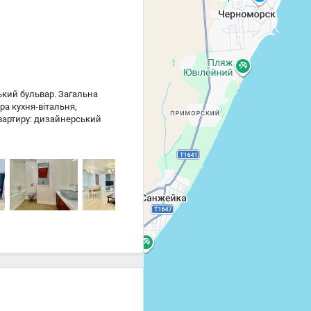
кий бульвар. Загальна
ра кухня-вітальня,
 квартиру: дизайнерський
бників. Є сімейний
 в 5 хвилинах пішки. №