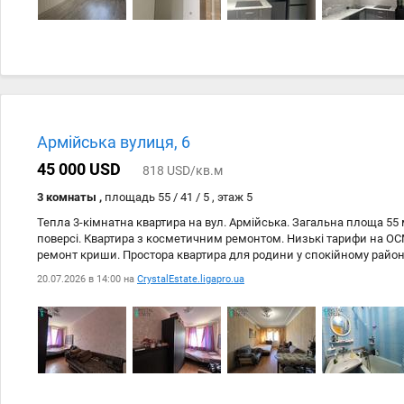
Армійська вулиця, 6
45 000 USD
818 USD/кв.м
3 комнаты ,
площадь 55 / 41 / 5 , этаж 5
Тепла 3-кімнатна квартира на вул. Армійська. Загальна площа 55 
поверсі. Квартира з косметичним ремонтом. Низькі тарифи на О
ремонт криши. Простора квартира для родини у спокійному район
доступністю. Переваги: тихий район, розвинена інфраструктура, б
20.07.2026 в 14:00 на
CrystalEstate.ligapro.ua
Перемоги. Відмінна транспортна розвязка. ID 213-073-057