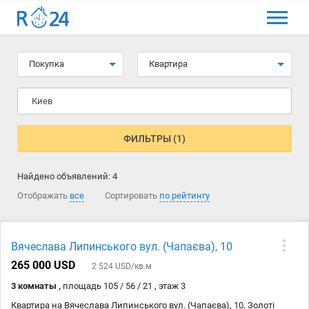
МЕНЮ
Выбрать язык
Покупка
Квартира
Вход и регистрация
Киев
Избранные объявления
Комментарии к объявления
ФИЛЬТРЫ (1)
Контакты
Найдено объявлений:
4
Как добавить объявление
Отображать
все
Сортировать
по рейтингу
Вячеслава Липинського вул. (Чапаєва), 10
265 000 USD
2 524 USD/кв.м
3 комнаты ,
площадь 105 / 56 / 21 , этаж 3
Квартира на Вячеслава Липинського вул. (Чапаєва), 10, Золоті