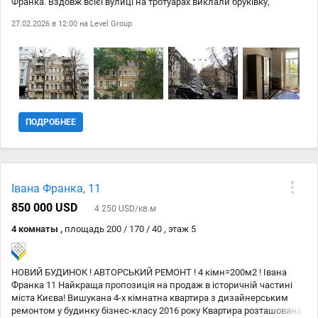
Франка. Вздовж всієї вулиці на тротуарах виклали бруківку,
зробили велодоріжку. Царський будинок з фасадним парадним
27.02.2026 в 12:00 на
Level Group
вхідом. Капремонт будинка 1975р. Трикімнатна квартира в гарному
жилому стані, з евроремонтом, високи стелі 3.6м., всі вікна
виходять у двір. У дворі парковка для авто. Поруч оперний театр,
Володимирський Собор, ботанічний сад, ст.метро Золоті Ворота,
Універсітет.
ПОДРОБНЕЕ
Івана Франка, 11
850 000 USD
4 250 USD/кв.м
4 комнаты ,
площадь 200 / 170 / 40 , этаж 5
НОВИЙ БУДИНОК ! АВТОРСЬКИЙ РЕМОНТ ! 4 кімн=200м2 ! Івана
Франка 11 Найкраща пропозиція на продаж в історичній частині
міста Києва! Вишукана 4-х кімнатна квартира з дизайнерським
ремонтом у будинку бізнес-класу 2016 року Квартира розташована