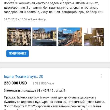
Ворота 3- комнатная квартира рядом с парком. 105 кв м, 3/5 эт.,
двусторонняя, 3 спальни, большая кухня-столовая и гостиная,
гардеробная, 3 балкона, 2 с/у, ванная. Кондиционеры, бойлер, газ.
Полная комплектация. Уникальное место в исторической части
05.03.2026 в 14:00 на
Level Group
города, одна из немногих улиц Киева, сохранившая все дома
конца 19 - начала 20 вв. Район посольств и международных
организаций. Велотрек, парк, школа им. Анны Киевской под
патронатом французского посольства. Сталінка, залізобетонні
перекриття, ліфту немає.
ПОДРОБНЕЕ
Івана Франка вул., 20
230 000 USD
3 382 USD/кв.м
3 комнаты ,
площадь 68 / 45.5 / 9 , этаж 4
Продаж 3кімн.квартири історичний центр Києва в царському
будинку за адресою вул. Франка Івана 20. Історичний центр Києва.
Золоті Ворота В 2022р зробили капітальний ремонт вулиці Івана