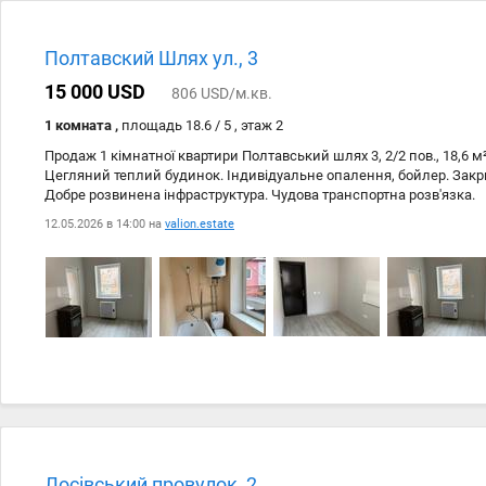
Полтавский Шлях ул., 3
15 000 USD
806 USD/м.кв.
1 комната ,
площадь 18.6 / 5 , этаж 2
Продаж 1 кімнатної квартири Полтавський шлях 3, 2/2 пов., 18,6 м
Цегляний теплий будинок. Індивідуальне опалення, бойлер. Закрит
Добре розвинена інфраструктура. Чудова транспортна розв'язка.
12.05.2026 в 14:00 на
valion.estate
Лосівський провулок, 2