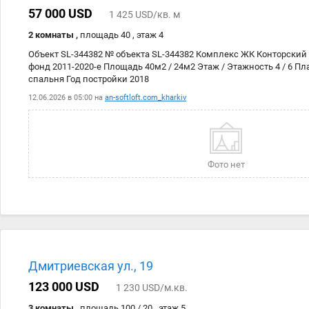
57 000 USD
1 425 USD/кв. м
2 комнаты ,
площадь 40 , этаж 4
Объект SL-344382 № объекта SL-344382 Комплекс ЖК Конторский
фонд 2011-2020-е Площадь 40м2 / 24м2 Этаж / Этажность 4 / 6 Пл
спальня Год постройки 2018
12.06.2026 в 05:00 на
an-softloft.com_kharkiv
Фото нет
Дмитриевская ул., 19
123 000 USD
1 230 USD/м.кв.
3 комнаты ,
площадь 100 / 20 , этаж 5