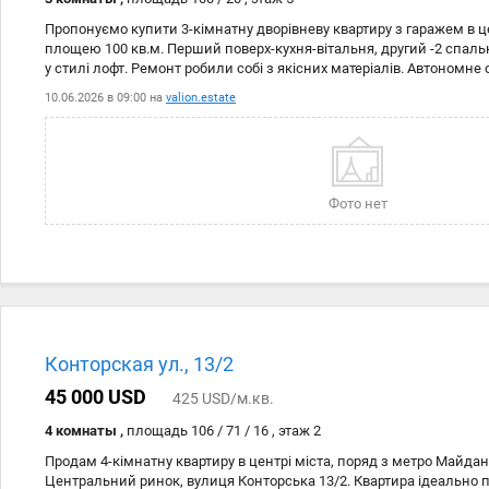
Пропонуємо купити 3-кімнатну дворівневу квартиру з гаражем в ц
площею 100 кв.м. Перший поверх-кухня-вітальня, другий -2 спаль
у стилі лофт. Ремонт робили собі з якісних матеріалів. Автономн
поверсі тепла підлога. Стіни - декоративна штукатурка, підлога ке
10.06.2026 в 09:00 на
valion.estate
стіни виготовлені з декоративної шкіри, сантехніка вся французька,
Інверторний кондиціонер на першому поверсі. Сходи виготовлені 
ясен. Другий поверх повністю екологічний: стіни, підлога та стеля 
кондиціонери, провідне розведення під інтернет та ТБ. У санвузлі 
Встановлено вбудовані шафи, дизайнерське освітлення. Двері «П
Фото нет
сигналізацію та відео спостереження. Затишна квартира. Двір за
Конторская ул., 13/2
45 000 USD
425 USD/м.кв.
4 комнаты ,
площадь 106 / 71 / 16 , этаж 2
Продам 4-кімнатну квартиру в центрі міста, поряд з метро Майдан 
Центральний ринок, вулиця Конторська 13/2. Квартира ідеально 