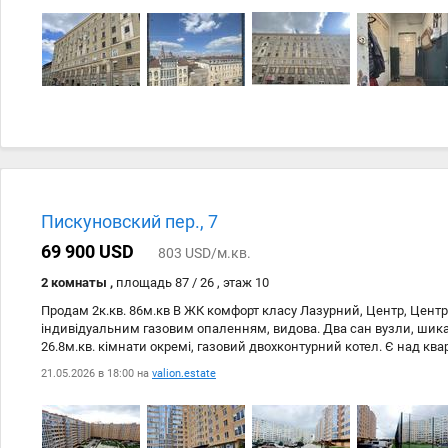
Пискуновский пер., 7
69 900 USD
803 USD/м.кв.
2 комнаты ,
площадь 87 / 26 , этаж 10
Продам 2к.кв. 86м.кв В ЖК комфорт класу Лазурний, Центр, Цент
індивідуальним газовим опаленням, видова. Два сан вузли, шика
26.8м.кв. кімнати окремі, газовий двохконтурний котел. Є над кв
повноцінний поверх. Будинок в експлуатаціїї, всі комунікації по
21.05.2026 в 18:00 на
valion.estate
квартири- після будівельників- під Ваш ексклюзивний ремонт. З
територія, відеонагляд, охорона. Доглянута територія. Гаражі, наз
місце розташування: тихий центр, три станції метро Центральний
Вокзальна, с/маркет Рост, Клас, магазини, дитячі центри, мед цен