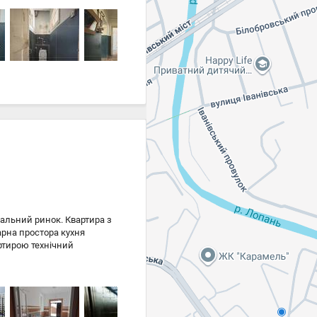
ральний ринок. Квартира з
рна простора кухня
артирою технічний
ацюють, заселений. Стан
акрита прибудинкова
емна парковка. Зручне
 ринок, Історичний музей,
три, банки, ТРЦ та інше-