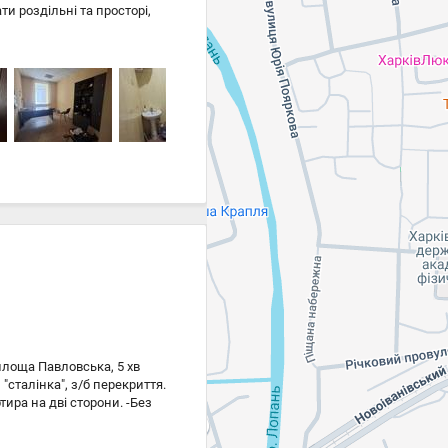
ти роздільні та просторі,
 Хороший житловий стан.
площа Павловська, 5 хв
"сталінка", з/б перекриття.
тира на дві сторони. -Без
 -Стеля 3, 17м2.