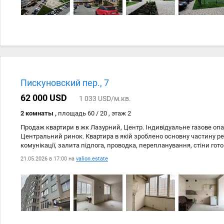
все в хвилинному доступі. Розглядаємо продаж за програмами Є- 
Пискуновский пер., 7
62 000 USD
1 033 USD/м.кв.
2 комнаты ,
площадь 60 / 20 , этаж 2
Продаж квартири в жк Лазурний, Центр. Індивідуальне газове опа
Центральний ринок. Квартира в якій зроблено основну частину ре
комунікації, залита підлога, проводка, перепланування, стіни гот
Будинок цегляний, зовнішнє утеплення, дуже тепло. Закрита та до
21.05.2026 в 17:00 на
valion.estate
перевага це другий поверх. Також є кладова яку також можна при
бути першим!