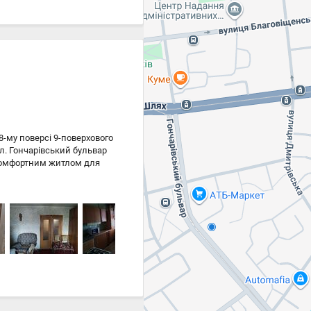
8-му поверсі 9-поверхового
ул. Гончарівський бульвар
а комфортним житлом для
регляд!