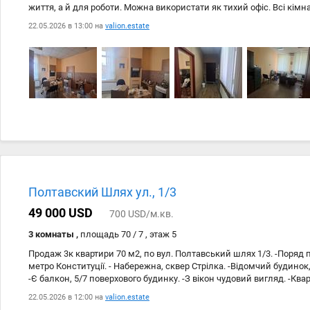
життя, а й для роботи. Можна використати як тихий офіс. Всі кімна
загальна площа 106м2. У квартирі – автономне газове опалення.
22.05.2026 в 13:00 на
valion.estate
Підходити під програму Є-відновлення. Приходьте на перегляди
Полтавский Шлях ул., 1/3
49 000 USD
700 USD/м.кв.
3 комнаты ,
площадь 70 / 7 , этаж 5
Продаж 3к квартири 70 м2, по вул. Полтавський шлях 1/3. -Поряд 
метро Конституції. - Набережна, сквер Стрілка. -Відомчий будинок, 
-Є балкон, 5/7 поверхового будинку. -З вікон чудовий вигляд. -Квар
ремонту, у квартирі все рідне. -Доглянутий під'їзд, помінений ліфт.
22.05.2026 в 12:00 на
valion.estate
-Документи всі готові, прописаних нема. -Готові до торгу.