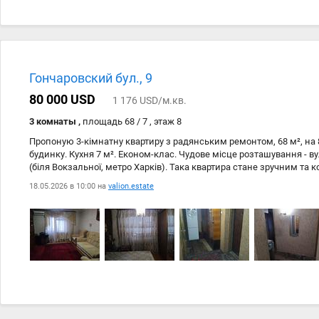
Гончаровский бул., 9
80 000 USD
1 176 USD/м.кв.
3 комнаты ,
площадь 68 / 7 , этаж 8
Пропоную 3-кімнатну квартиру з радянським ремонтом, 68 м², на 
будинку. Кухня 7 м². Економ-клас. Чудове місце розташування - в
(біля Вокзальної, метро Харків). Така квартира стане зручним т
вас і вашої родини. Зателефонуйте зараз, щоб домовитися про пе
18.05.2026 в 10:00 на
valion.estate