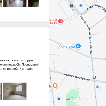
оселя, Є- відновлення.
лення, та метро поруч-
монтних робіт. Проведенні
ові до поклейки шпалер.
глянута територія. Головна
дбати. Телефонуйте, щоб