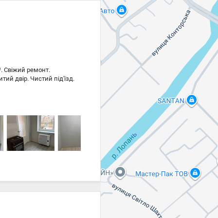
². Свіжий ремонт.
ий двір. Чистий під'їзд.