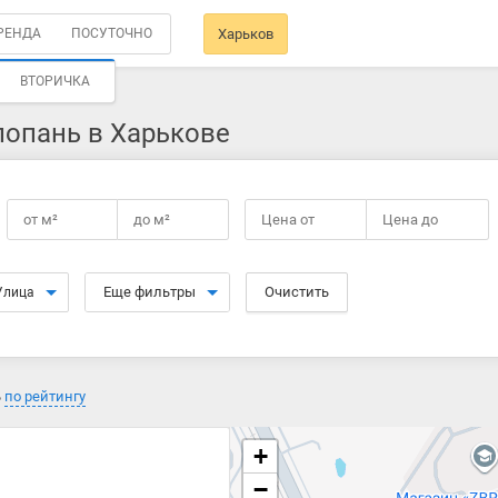
РЕНДА
ПОСУТОЧНО
Харьков
ВТОРИЧКА
лопань в Харькове
от
м²
до
м²
Цена от
Цена до
Еще фильтры
Очистить
Улица
ь
по рейтингу
+
−