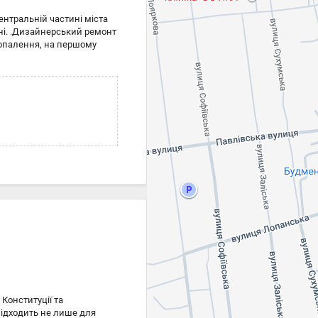
ентральній частині міста
ні. .Дизайнерський ремонт
е опалення, на першому
рамограніт, в санвузлі
 25 років гарантії.
з натурального дерева-
у дереві. У всіх кімнатах
на 2 поверсі плитка.
апа Карло». Встановлено
критий.
Конституції та
підходить не лише для