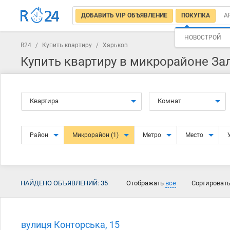
ДОБАВИТЬ VIP ОБЪЯВЛЕНИЕ
ПОКУПКА
А
НОВОСТРОЙ
R24
/
Купить квартиру
/
Харьков
Купить квартиру в микрорайоне За
Квартира
Комнат
Район
Микрорайон
(1)
Метро
Место
НАЙДЕНО ОБЪЯВЛЕНИЙ:
35
Отображать
все
Сортироват
вулиця Конторська, 15