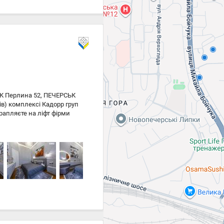
ЖК Перлина 52, ПЕЧЕРСЬК
в) комплексі Кадорр груп
рапляєте на ліфт фірми
ередпокій, санвузол,
аті. Авторський ремонт
а замовлення, освітлення
 дошка, в інших кімнатах
 якісна сантехніка,
ереуступки можлива