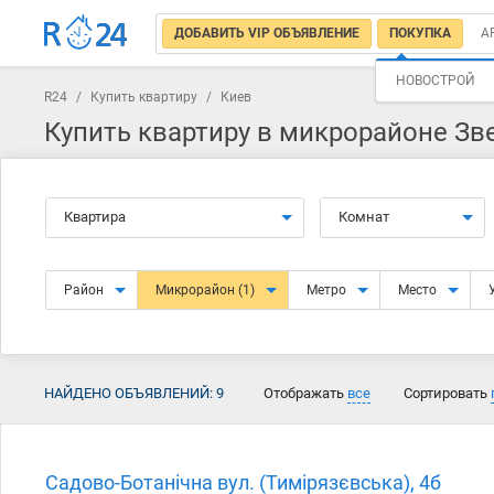
ДОБАВИТЬ VIP ОБЪЯВЛЕНИЕ
ПОКУПКА
А
НОВОСТРОЙ
R24
/
Купить квартиру
/
Киев
Купить квартиру в микрорайоне Зв
Квартира
Комнат
Район
Микрорайон
(1)
Метро
Место
НАЙДЕНО ОБЪЯВЛЕНИЙ:
9
Отображать
все
Сортировать
Садово-Ботанічна вул. (Тимірязєвська), 4б