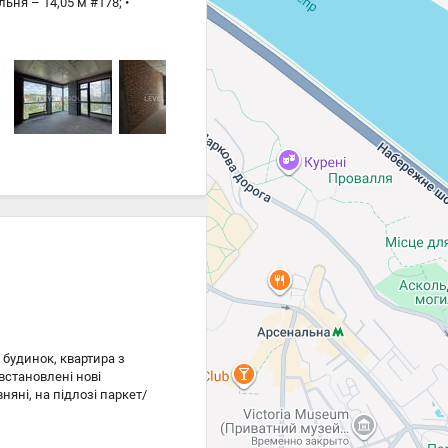
льня – 14,05 м #178; •
та – 3,93 м #178; • окремий
о, міст Патона Вікна від
ня в будинку
ороною,
рком, водоспадом, кафе,
 бібліотека Поруч 5 парків
 хв) Здача будинку – 4
 12,38 м #178; і 13,65 м
 будинок, квартира з
встановлені нові
няні, на підлозі паркет/
иробників, санвузол
й, охайний підїзд, тихий,