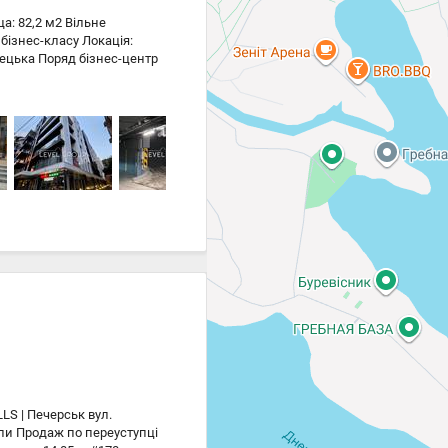
а: 82,2 м2 Вільне
бізнес-класу Локація:
нецька Поряд бізнес-центр
есу: Високий пішохідний і
фісу, медичного чи beauty-
що дозволяє бути 24/7 зі
S | Печерськ вул.
зли Продаж по переуступці