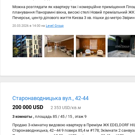
Можна розглядати як квартиру так і комерційне приміщення Площ
планування Панорамні вікна, високі стелі Новий преміальний ЖК 
Печерськ, центр ділового життя Києва 3 хв. пішки до метро Звіри
IQ, офіси міжнародних компаній, престижні ЖК Переваги для бізн
20.03.2026 в 14:00 на
Level Group
автомобільний трафік Платоспроможна аудиторія Підходить для: о
центруі, шоу-руму, магазину. Будинок має автономний генератор, 
світлом.
Старонаводницька вул., 42-44
200 000 USD
2 353 USD/кв.м
3 комнаты ,
площадь 85 / 45 / 15 , этаж 9
Продаю 3-кімнатну видовою квартиру в Преміум ЖК EDELDORF HILL
Старонаводницька, 42–44 9 поверх 85,4 м #178; 3кімнати 2 санву