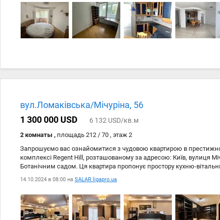
зелений двір, всі обєкти інфраструктури в пішій доступності, поряд
7 хвилин.
вул.Ломаківська/Мічуріна, 56
1 300 000 USD
6 132 USD/кв.м
2 комнаты ,
площадь 212 / 70 , этаж 2
Запрошуємо вас ознайомитися з чудовою квартирою в престижн
комплексі Regent Hill, розташованому за адресою: Київ, вулиця Мічу
Ботанічним садом. Ця квартира пропонує простору кухню-вітальню
та затишну спальню з окремим санвузлом. Вона вже облаштован
14.10.2024 в 08:00 на
SALAR.ligapro.ua
технікою та меблями, що забезпечують комфортне проживання з
матеріалів. Спальня знаходиться в захищеній кімнаті, що гарантує
повітряних тривог. Крім того, на поверсі ви знайдете СПА-компле
мешканців, а також підземний та гостьовий паркінги для вашої зр
шанс стати частиною цього чудового житлового комплексу! Зател