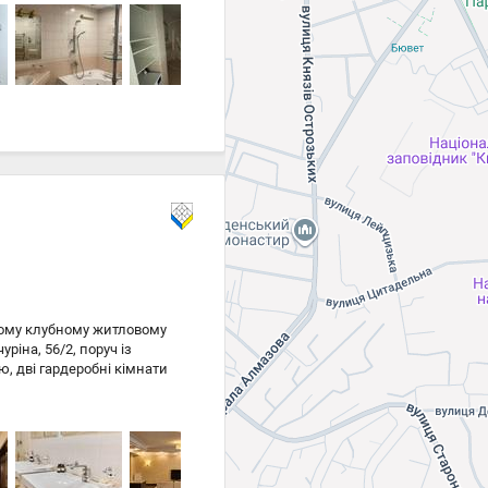
 парк, ст. м. Звіринецька -
ому клубному житловому
ріна, 56/2, поруч із
, дві гардеробні кімнати
а всією необхідною
 використанням якісних
 безпеку під час
кс, доступний лише для
учності. Не втрачайте
ефонуйте зараз, щоб