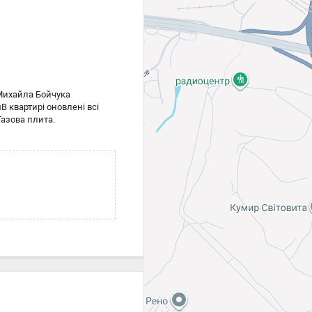
 Михайла Бойчука
В квартирі оновлені всі
Газова плита.
уже тепла.Проведений
и.Над квартирою
ений ремонт та встановлені
нецька 12 хвилин пішки, до
Лівий берег та в
нф та
слуг - консультуємо,
оренду квартиру,будинок
63 ₴