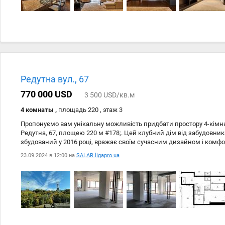
організувати перегляд і відчути атмосферу комфортного життя в Reg
Редутна вул., 67
770 000 USD
3 500 USD/кв.м
4 комнаты ,
площадь 220 , этаж 3
Пропонуємо вам унікальну можливість придбати простору 4-кімна
Редутна, 67, площею 220 м #178;. Цей клубний дім від забудовни
збудований у 2016 році, вражає своїм сучасним дизайном і комфо
просторий хол з витворами мистецтва Романа Мініна, а також пер
23.09.2024 в 12:00 на
SALAR.ligapro.ua
забезпечать максимальну свободу планування. Для вашого зручс
парковка та підземний паркінг на два рівні. Безпека гарантована
відеоспостереженню по всьому периметру. Автономне опалення 
будь-яку пору року. На поверсі лише чотири квартири, що гарантує
Насолоджуйтесь чудовим видом на Батьківщину-Мати та спокійни
цю можливість! Звяжіться з нами для детальної інформації та орг
новий дім чекає на вас! 2412