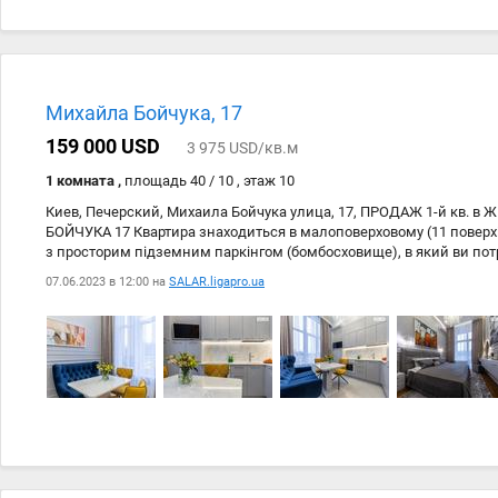
Михайла Бойчука, 17
159 000 USD
3 975 USD/кв.м
1 комната ,
площадь 40 / 10 , этаж 10
Киев, Печерский, Михаила Бойчука улица, 17, ПРОДАЖ 1-й кв. в 
БОЙЧУКА 17 Квартира знаходиться в малоповерховому (11 поверхі
з просторим підземним паркінгом (бомбосховище), в який ви пот
KOEN, встановлений генератор, охорона. Квартира складається: п
07.06.2023 в 12:00 на
SALAR.ligapro.ua
містка вбиральня, кухня-вітальня, спальня з виходом на балкон-п
виконаний із високоякісних матеріалів, оформлення картинами н
із сучасних колекцій. На підлозі в спальні є натуральна паркетна
керамічна плитка з підігрівом підлоги, вбудована побутова техніка,
встановлені лічильники. Продаж без податків, переуступка (з п
розстрочка)