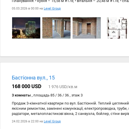
Планування: • кухня – 15,58 м #178; • вітальня – 20,48 м #178; • спа
спальня – 16,76 м #178; • передпокій – 11,18 м #178; • ванна кімна
05.03.2026 в 00:00 на
Level Group
санвузол – 3,42 м #178; Переваги: Вид на Батьківщину-Мати, Дніпр
підлоги до стелі (висота – 3 м), панорамне скління Власна котель
Трьохрівневий підземний паркінг з ліфтом Закрита територія з ох
відеоспостереженням та консьєрж-сервісом Екозона на даху з па
дитячим майданчиком У будинку також: лаунж-ресторан, спортзал,
і 3 станції метро (Печерська, Арсенальна, Дружби Народів — 10–15
квартал 2025 року Також в наявності 2 паркомісця біля ліфту Площа:
#178; Ціна за кожне: 35 000 $
Бастіонна вул., 15
168 000 USD
1 976 USD/кв.м
3 комнаты ,
площадь 85 / 36 / 36 , этаж 3
Продаж 3-кімнатної квартири по вул. Бастіонній. Теплий цегляний
якісним ремонтом, замінені комунікації, електропроводка, труби, 
радіатори, металопластикові вікна, 2 санвузла, бойлер, стіни вирів
ламінат/плитка, вбудована кухня та побутова техніка провідних в
24.02.2026 в 22:00 на
Level Group
облицьований кахлем, якісна сантехніка, балкон засклений, чисти