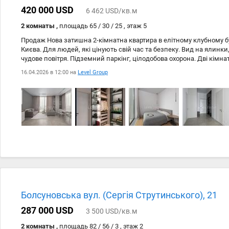
420 000 USD
6 462 USD/кв.м
2 комнаты ,
площадь 65 / 30 / 25 , этаж 5
Продаж Нова затишна 2-кімнатна квартира в елітному клубному б
Києва. Для людей, які цінують свій час та безпеку. Вид на ялинки
чудове повітря. Підземний паркінг, цілодобова охорона. Дві кімнат
спальня. Місткі шафи для зберігання. Сучасна техніка, кондиціон
16.04.2026 в 12:00 на
Level Group
мінімалістичний дизайн.
Болсуновська вул. (Сергія Струтинського), 21
287 000 USD
3 500 USD/кв.м
2 комнаты ,
площадь 82 / 56 / 3 , этаж 2