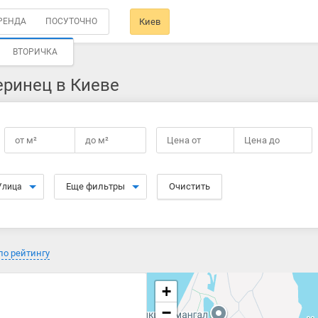
РЕНДА
ПОСУТОЧНО
Киев
ВТОРИЧКА
еринец в Киеве
от
м²
до
м²
Цена от
Цена до
Еще фильтры
Очистить
Улица
по рейтингу
+
−