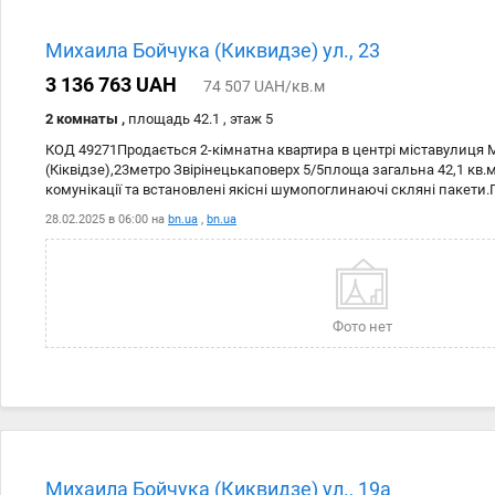
Михаила Бойчука (Киквидзе) ул., 23
3 136 763 UAH
74 507 UAH/кв.м
2 комнаты ,
площадь 42.1 , этаж 5
КОД 49271Продається 2-кімнатна квартира в центрі міставулиця
(Кіквідзе),23метро Звірінецькаповерх 5/5площа загальна 42,1 кв.м
комунікації та встановлені якісні шумопоглинаючі скляні пакети.
Централізоване опалення, бойлер.Чугунні радіатори. Квартира д
28.02.2025 в 06:00 на
bn.ua
,
bn.ua
оптоволокновий інтернет.Вікна виходять на Новопечерські Липк
знаходиться технічний поверх.Будинок кірпічний.В підїзді зробл
нові склопакети. На вхідних дверях кодовий замок.До метро Звірі
10 хвилин на авто - до Хрещатика,дуже зручний виїзд за місто, на 
направленні ВДНГ.Поруч Ботанічний Сад ім.Гришка, Сільпо, кавяр
Фото нет
ресторани.Brokingdom. Ми надаємо весь комплекс рієлторськихпо
допомагаємо підібрати, купити,продати, орендувати або здати в 
або комерційну нерухомість
Дата
Источник
Цена
28.02
bn.ua
3 136 7
Михаила Бойчука (Киквидзе) ул., 19а