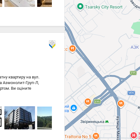
ent Hill! 2412
тну квартиру на вул.
ка Азмонолит-Груп-Л,
ртом. Ви оціните
еваги open space, що
тва передбачена гостьова
 завдяки
забезпечить комфорт у
 тишу та затишок.
й Печерськ. Не втрачайте
анізації перегляду. Ваш