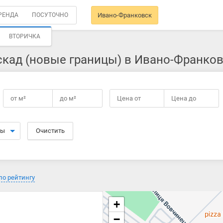
РЕНДА
ПОСУТОЧНО
Ивано-Франковск
ВТОРИЧКА
скад (новые границы) в Ивано-Франко
от
м²
до
м²
Цена от
Цена до
ры
Очистить
по рейтингу
+
−