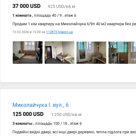
37 000 USD
925 USD/кв.м
1 комната ,
площадь 40 / 9 , этаж 6
Продам 1 кім квартиру на Миколайчука 6/9п 40 м2 квартира без р
10.02.2026 в 15:00 на
112873.ligapro.ua
Миколайчука І. вул., 6
125 000 USD
1 250 USD/кв.м
3 комнаты ,
площадь 100 / 18 , этаж 6
Подвійні вхідні двері, всі інші двері деревяні, тепла підлога при вх