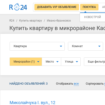
ДОБАВИТЬ VIP ОБЪЯВЛЕНИЕ
ПОКУПКА
А
НОВОСТРОЙ
R24
/
Купить квартиру
/
Ивано-Франковск
Купить квартиру в микрорайоне Ка
Квартира
Комнат
Еще фильт
Микрорайон
(1)
Место
Улица
НАЙДЕНО ОБЪЯВЛЕНИЙ:
3
Отображать
все
Сортировать
Миколайчука І. вул., 12