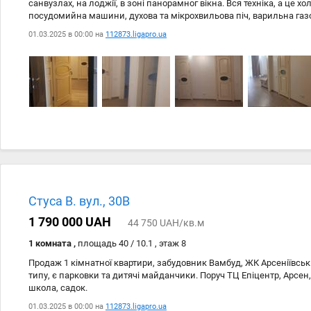
санвузлах, на лоджії, в зоні панорамног вікна. Вся техніка, а це 
посудомийна машини, духова та мікрохвильова піч, варильна газо
Bosch. Електробойлер від Єлектролюкс. Є робот пилосос.
01.03.2025 в 00:00 на
112873.ligapro.ua
Стуса В. вул., 30В
1 790 000 UAH
44 750 UAH/кв.м
1 комната ,
площадь 40 / 10.1 , этаж 8
Продаж 1 кімнатної квартири, забудовник Вамбуд, ЖК Арсеніївськи
типу, є парковки та дитячі майданчики. Поруч ТЦ Епіцентр, Арсен,
школа, садок.
01.03.2025 в 00:00 на
112873.ligapro.ua