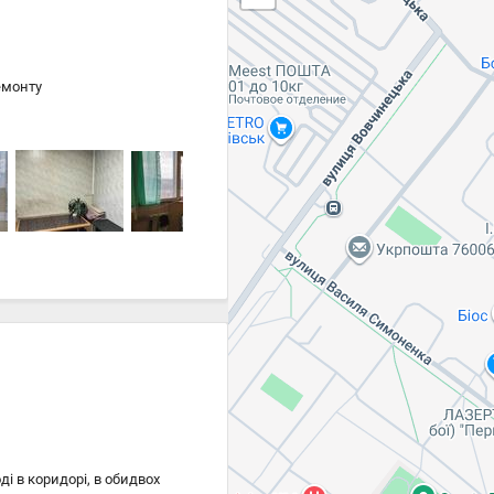
емонту
оді в коридорі, в обидвох