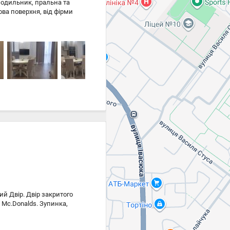
холодильник, пральна та
ва поверхня, від фірми
й Двір. Двір закритого
 Mc.Donalds. Зупинка,