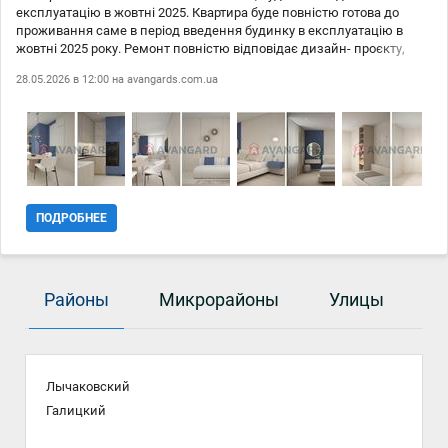
експлуатацію в жовтні 2025. Квартира буде повністю готова до
проживання саме в період введення будинку в експлуатацію в
жовтні 2025 року. Ремонт повністю відповідає дизайн- проєкту,
включаючи вбудовані меблі та техніку. Пропозиція від АН за
28.05.2026 в 12:00 на
avangards.com.ua
комісійну винагороду Ще є 3 таких же самих, по такій же ціні !!!!
ПОДРОБНЕЕ
Районы
Микрорайоны
Улицы
Лычаковский
Галицкий