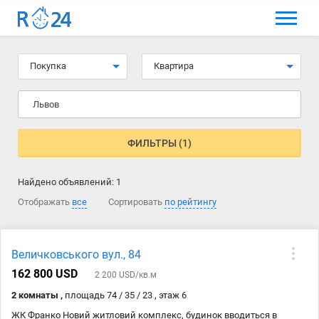
МЕНЮ
Выбрать язык
Покупка
Квартира
Вход и регистрация
Львов
Избранные объявления
Комментарии к объявления
ФИЛЬТРЫ (1)
Контакты
Найдено объявлений:
1
Как добавить объявление
Отображать
все
Сортировать
по рейтингу
Величковського вул., 84
162 800 USD
2 200 USD/кв.м
2 комнаты ,
площадь 74 / 35 / 23 , этаж 6
ЖК Франко Новий житловий комплекс, будинок вводиться в