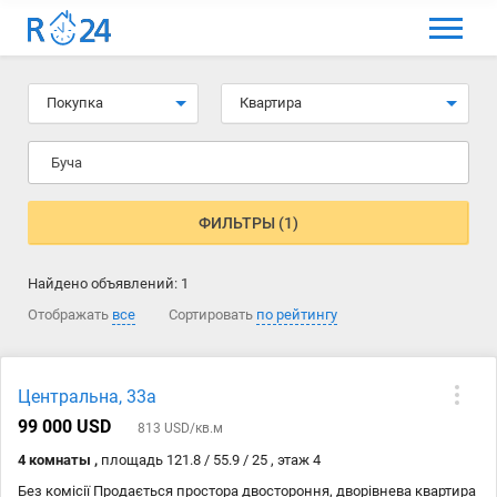
МЕНЮ
Выбрать язык
Покупка
Квартира
Вход и регистрация
Буча
Избранные объявления
Комментарии к объявления
ФИЛЬТРЫ (1)
Контакты
Найдено объявлений:
1
Как добавить объявление
Отображать
все
Сортировать
по рейтингу
Центральна, 33а
99 000 USD
813 USD/кв.м
4 комнаты ,
площадь 121.8 / 55.9 / 25 , этаж 4
Без комісії Продається простора двостороння, дворівнева квартира