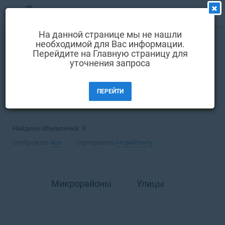
МЕНЮ
На данной странице мы не нашли
Выбрать язык
необходимой для Вас информации.
Покупка
Квартира
Перейдите на Главную страницу для
Вход и регистрация
уточнения запроса
Борисполь
Избранные объявления
ПЕРЕЙТИ
Комментарии к объявления
ФИЛЬТРЫ
Контакты
Найдено объявлений:
0
Как добавить объявление
Отображать
все
Сортировать
по рейтингу
Микрорайоны
Улицы