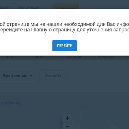
РЕНДА
ПОСУТОЧНО
Кременчуг
ВТОРИЧКА
ой странице мы не нашли необходимой для Вас инф
ерейдите на Главную страницу для уточнения запро
йон остановки Советской армии в Кре
ПЕРЕЙТИ
от
м²
до
м²
Цена от
Цена до
Еще фильтры
Очистить
по рейтингу
+
−