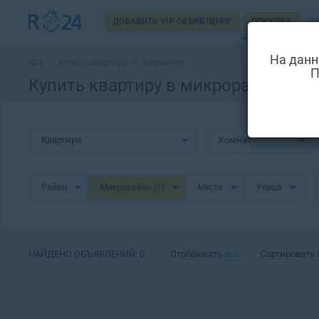
ДОБАВИТЬ VIP ОБЪЯВЛЕНИЕ
ПОКУПКА
А
НОВОСТРОЙ
На данн
R24
/
Купить квартиру
/
Кременчуг
П
Купить квартиру в микрорайоне Ра
Квартира
Комнат
Район
Микрорайон
(1)
Место
Улица
НАЙДЕНО ОБЪЯВЛЕНИЙ:
0
Отображать
все
Сортировать