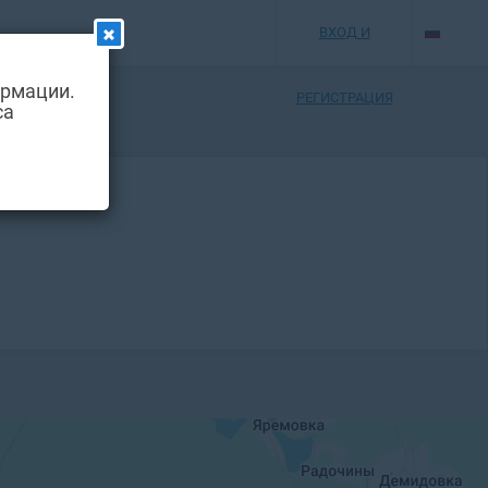
ВХОД И
ормации.
РЕГИСТРАЦИЯ
са
менчуге