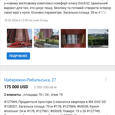
у новому житловому комплексі комфорт-класу Dock32. Ідеальний
варіант для тих, хто цінує тишу, безпеку та готовий створити інтерєр
своєї мрії з нуля. Основні параметри: Загальна площа: 39 м #178;
Поверх: 5 з 25 Стан: без ремонту (після будівельників), що дозволяє
18.05.2026 в 12:00 на
Level Group
реалізувати будь-яке дизайнерське рішення. Документи: право
власності отримано у 2023 році. Продаж від першого власника.
Переваги квартири: Тиша: вікна виходять у закритий двір, на
Подільський район. Шум від автомобілів повністю відсутній.
Освітлення: сонячна сторона та великі вікна наповнюють квартиру
природним світлом протягом дня. Функціональність: передбачені
спеціальні кошики для естетичного розміщення зовнішніх блоків
кондиціонерів. Переваги ЖК Dock32: Безпека: закрита територія,
ПОДРОБНЕЕ
цілодобовий пост охорони. Автономність: власна котельня та
промисловий генератор, який живить ліфти та котельню під час
відключень електроенергії. Комфорт: є підземний паркінг з
доступом до ліфта, а також комори для зберігання речей.
Інфраструктура: на території комплексу вже відкрито продуктовий
Набережно-Рибальська, 27
магазин та салон краси.
175 000 USD
2 500 USD/кв.м
2 комнаты ,
площадь 70 / 24 , этаж 19
#127969; Продається простора 2-кімнатна квартира в ЖК DOC 32!
#128207; Загальна площа: 70 м #178; #127869; #65039; Кухня-
вітальня: 24 м #178; #127961; #65039; Поверх: 19 з 26 #127749;