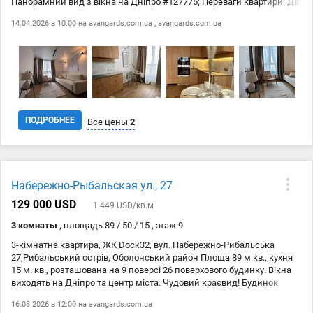
Панорамний вид з вікна на Дніпро #127775; Переваги квартири: Дві
окремі спальні та два санвузли Простора кухня-вітальня з
14.04.2026 в 10:00 на
avangards.com.ua
,
avangards.com.ua
перегородкою Теплі підлоги для комфорту у будь-яку пору року
Сучасна електрика з підключенням під систему EcoFlow
Захоплюючі панорамні види на Дніпро та місто з висоти 19-го
поверху #128663; Інфраструктура ЖК: Закрита територія з зонами
відпочинку Двоповерховий підземний паркінг Зручна транспортна
розв'язка – ви завжди будете у центрі подій столиці #127751;
Комфортне життя з усіма зручностями в сучасному ЖК DOC 32!
Комісія агенції 5% #128242; Телефонуйте для перегляду та
ПОДРОБНЕЕ
Все цены
2
додаткової інформації!
Дата
Источник
Цена
Набережно-Рыбальская ул., 27
13.03
avangards.com.ua
4 944 818 ₴
129 000 USD
1 449 USD/кв.м
14.04
avangards.com.ua
4 944 818 ₴
3 комнаты ,
площадь 89 / 50 / 15 , этаж 9
3-кімнатна квартира, ЖК Dock32, вул. Набережно-Рибальська
27,Рибальський острів, Оболонський район Площа 89 м.кв., кухня
15 м. кв., розташована на 9 поверсі 26 поверхового будинку. Вікна
виходять на Дніпро та центр міста. Чудовий краєвид! Будинок
зданий у кінці 2021 року! Розташований на Рибальському острові,
16.03.2026 в 12:00 на
avangards.com.ua
на березі Дніпра! Право власності! Ремонт: Після будівельників,