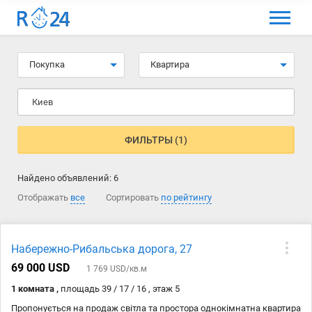
МЕНЮ
Выбрать язык
Покупка
Квартира
Вход и регистрация
Киев
Избранные объявления
Комментарии к объявления
ФИЛЬТРЫ (1)
Контакты
Найдено объявлений:
6
Как добавить объявление
Отображать
все
Сортировать
по рейтингу
Набережно-Рибальська дорога, 27
69 000 USD
1 769 USD/кв.м
1 комната ,
площадь 39 / 17 / 16 , этаж 5
Пропонується на продаж світла та простора однокімнатна квартира