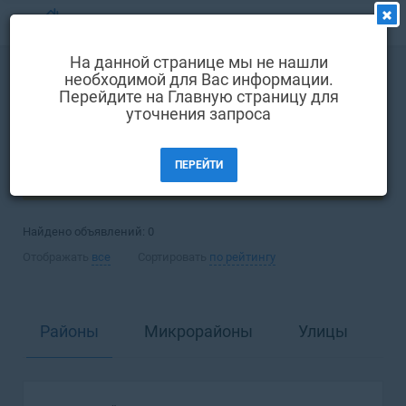
МЕНЮ
На данной странице мы не нашли
Выбрать язык
необходимой для Вас информации.
Покупка
Квартира
Перейдите на Главную страницу для
Вход и регистрация
уточнения запроса
Львов
Избранные объявления
ПЕРЕЙТИ
Комментарии к объявления
ФИЛЬТРЫ (1)
Контакты
Найдено объявлений:
0
Как добавить объявление
Отображать
все
Сортировать
по рейтингу
Районы
Микрорайоны
Улицы