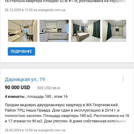
та стильна квартира площею 52 м #178; розташована на першому
поверсі 9 пов. вдома. Завдяки продуманій системі опалення з
26.12.2025 в 17:00 на
avangards.com.ua
нижньої подачі, квартира залишається теплою та затишною навіть
у найхолодніші зими. Особливості квартири: - Простора лоджія та
балкон – для комфортного відпочинку або облаштування
особистого простору. - Усі кімнати роздільні. - Зручний та місткий
льох – ідеальне місце для зберігання. - Новий Євроремонт –
готовий до проживання без зайвих вкладень. - Вся техніка та меблі
залишається новим власникам.! Вартість квартири всього: 75000 $
(торг) готові вислухати Ваші реальні пропозиції.! Все в кроковій
ПОДРОБНЕЕ
доступності: магазини, ринки, парки, дитячий садок, школа тощо.
Не пропустіть можливість стати власником цієї затишної розкішної
квартири. Із документами повний порядок. Готові до швидкої
угоди. Телефонуйте вже сьогодні, щоб записатися на перегляд! Із
задоволенням відповім на всі питання, що Вас цікавлять.
Дарницкая ул., 19
90 000 USD
500 USD/кв.м
4 комнаты ,
площадь 180 , этаж 16
Продам видовую двухуровневую квартиру в ЖК Георгиевский.
Район ТРЦ Наша Правда. Дом сдан в эксплуатацию в 2014 г. и
полностью заселен. Площадь квартиры 180 м2. Расположена на 16
и 17 этажах по 90 м2. Дом утеплен. В доме собственная котельная,
два лифта, консьерж, недорогие эксплуатационные расходы. В
28.02.2024 в 12:00 на
avangards.com.ua
пешей доступности школа, садик, магазины, остановки