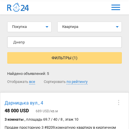
МЕНЮ
Выбрать язык
Покупка
Квартира
Вход и регистрация
Днепр
Избранные объявления
Комментарии к объявления
ФИЛЬТРЫ (1)
Контакты
Найдено объявлений:
5
Как добавить объявление
Отображать
все
Сортировать
по рейтингу
Дарницька вул., 4
48 000 USD
689 USD/кв.м
3 комнаты ,
площадь 69.7 / 40 / 8 , этаж 10
Продам просторную 3 #8209;комнатную квартиру в кирпичном