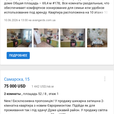
доме Общая площадь – 69,4 м #178;. Все комнаты раздельные, что
обеспечивает комфортное зонирование для семьи или удобное
использование под аренду. Квартира расположена на 10 этаже 10
#8209;этажного дома, при этом сверху полноценный технический
10.06.2026 в 13:00 на
avangards.com.ua
этаж, где находится дополнительная кладовая площадью 20 м
#178; – отличное решение для хранения. Планировка квартиры
двухсторонняя, есть лоджия и балкон, что дарит много света и
свежего воздуха. Двор ухоженный и облагороженный, рядом
уютный сквер для прогулок и отдыха. Отличная транспортная
развязка – легко добраться в любую часть города. Дом
кирпичный, работает ОСББ, что гарантирует порядок и комфорт
проживания. Рассмотрим продажу по безналичному расчёту: -
ПОДРОБНЕЕ
Ваучер; - єВідновлення.
Самарска, 15
75 000 USD
1 442 USD/кв.м
2 комнаты ,
площадь 52 / 8 , этаж 1
New.! Ексклюзивна пропозиція.! У продажу шикарна затишна 2-
кімнатна квартира з новим Євроремонтом. Підійде як для
проживання так і під здачу! Дуже цікавий район. У продажу світла