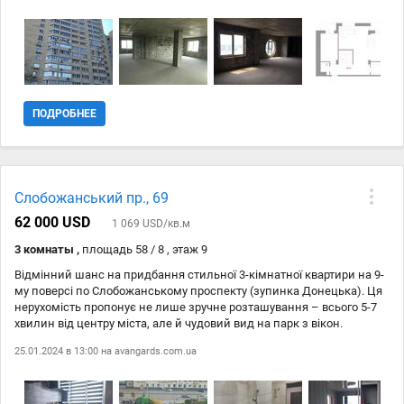
транспорта. Транспортная развязка по всем направлениям города.
ПОДРОБНЕЕ
Слобожанський пр., 69
62 000 USD
1 069 USD/кв.м
3 комнаты ,
площадь 58 / 8 , этаж 9
Відмінний шанс на придбання стильної 3-кімнатної квартири на 9-
му поверсі по Слобожанському проспекту (зупинка Донецька). Ця
нерухомість пропонує не лише зручне розташування – всього 5-7
хвилин від центру міста, але й чудовий вид на парк з вікон.
Планування квартири - 2+1, загальна площа 60 кв.м. Інтер'єр
25.01.2024 в 13:00 на
avangards.com.ua
вражає стилем та якістю: натяжні стелі, ламінат на підлозі, а дві
великі лоджії не тільки утеплені, але і обшиті ламінатом,
створюючи комфортне місце для відпочинку. Ванна кімната