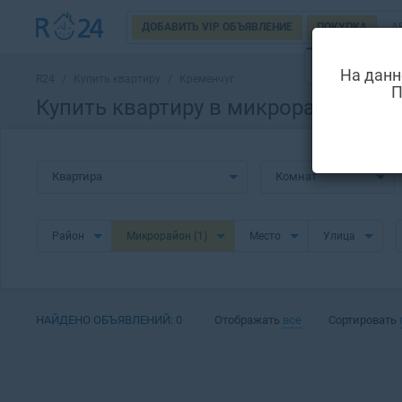
ДОБАВИТЬ VIP ОБЪЯВЛЕНИЕ
ПОКУПКА
А
НОВОСТРОЙ
На данн
R24
/
Купить квартиру
/
Кременчуг
П
Купить квартиру в микрорайоне Тр
Квартира
Комнат
Район
Микрорайон
(1)
Место
Улица
НАЙДЕНО ОБЪЯВЛЕНИЙ:
0
Отображать
все
Сортировать