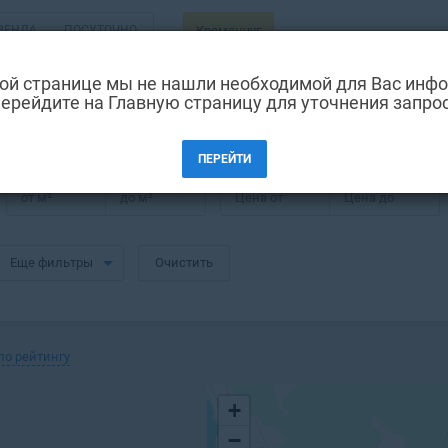
РЕНДА
ПОСУТОЧНО
Кременчуг
ВТОРИЧКА
ой странице мы не нашли необходимой для Вас инф
ерейдите на Главную страницу для уточнения запро
етья Занасыпь в Кременчуге
ПЕРЕЙТИ
от
м²
до
м²
Цена от
Цена до
Еще фильтры
Очистить
по рейтингу
+
−