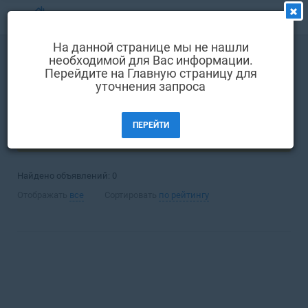
МЕНЮ
На данной странице мы не нашли
Выбрать язык
необходимой для Вас информации.
Покупка
Квартира
Перейдите на Главную страницу для
Вход и регистрация
уточнения запроса
Донецк
Избранные объявления
ПЕРЕЙТИ
Комментарии к объявления
ФИЛЬТРЫ (1)
Контакты
Найдено объявлений:
0
Как добавить объявление
Отображать
все
Сортировать
по рейтингу