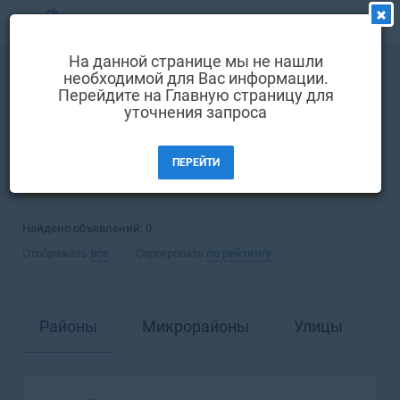
МЕНЮ
На данной странице мы не нашли
Выбрать язык
необходимой для Вас информации.
Покупка
Квартира
Перейдите на Главную страницу для
Вход и регистрация
уточнения запроса
Полтава
Избранные объявления
ПЕРЕЙТИ
Комментарии к объявления
ФИЛЬТРЫ (1)
Контакты
Найдено объявлений:
0
Как добавить объявление
Отображать
все
Сортировать
по рейтингу
Районы
Микрорайоны
Улицы