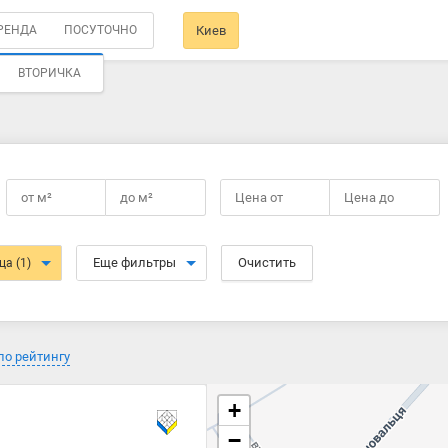
РЕНДА
ПОСУТОЧНО
Киев
ВТОРИЧКА
от
м²
до
м²
Цена от
Цена до
Еще фильтры
Очистить
ица
(1)
по рейтингу
+
−