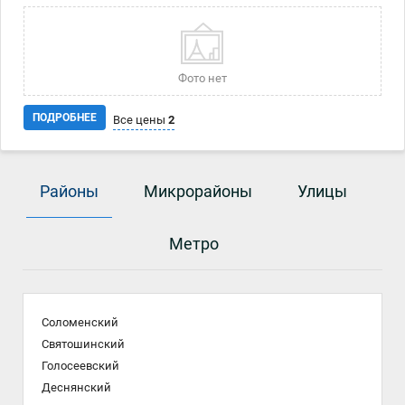
парк Нивки, озера. 7 минут пешком до метро Нивки:
Общ.пл-54кв.м.Ремонт .Жилое состояние мебель.холодильник
плита.Парковочное место. .Котел и колонка .Кабельное и цифровое
тв.
Фото нет
ПОДРОБНЕЕ
Все цены
2
Дата
Источник
Цена
Районы
Микрорайоны
Улицы
26.02
bn.ua
2 843 998 ₴
17.02
bn.ua
2 843 998 ₴
Метро
Соломенский
Святошинский
Голосеевский
Деснянский