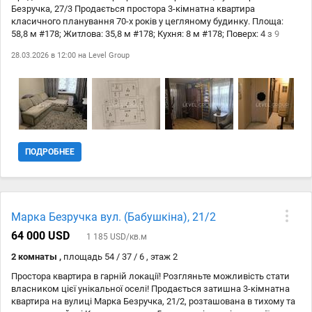
Безручка, 27/3 Продається простора 3-кімнатна квартира
класичного планування 70-х років у цегляному будинку. Площа:
58,8 м #178; Житлова: 35,8 м #178; Кухня: 8 м #178; Поверх: 4 з 9
Планування та особливості: Три ізольовані кімнати (16,1 м #178; +
28.03.2026 в 12:00 на
Level Group
10,6 м #178; + 9,1 м #178;) Велика засклена лоджія, що
простягається вздовж двох кімнат — можна використовувати як
лаунж або робочу зону Суміщений санвузол після перепланування
Квартира тепла, суха, з приємними сусідами Квартира продається
без меблів #127795; Локація та інфраструктура: Будинок у зеленій
зоні з парком і дитячими майданчиками Поруч Парк Нивки —
чудове місце для прогулянок і відпочинку У пішій доступності:
ліцеї, садочки, торгові центри, магазини, АЗС 5 хвилин до метро
ПОДРОБНЕЕ
Нивки та Берестейська Зручна транспортна розвязка в усі
напрямки міста
Марка Безручка вул. (Бабушкіна), 21/2
64 000 USD
1 185 USD/кв.м
2 комнаты ,
площадь 54 / 37 / 6 , этаж 2
Простора квартира в гарній локації! Розгляньте можливість стати
власником цієї унікальної оселі! Продається затишна 3-кімнатна
квартира на вулиці Марка Безручка, 21/2, розташована в тихому та