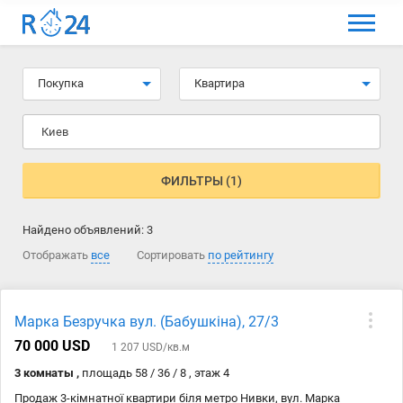
МЕНЮ
Выбрать язык
Покупка
Квартира
Вход и регистрация
Киев
Избранные объявления
Комментарии к объявления
ФИЛЬТРЫ (1)
Контакты
Найдено объявлений:
3
Как добавить объявление
Отображать
все
Сортировать
по рейтингу
Марка Безручка вул. (Бабушкіна), 27/3
70 000 USD
1 207 USD/кв.м
3 комнаты ,
площадь 58 / 36 / 8 , этаж 4
Продаж 3-кімнатної квартири біля метро Нивки, вул. Марка