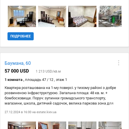
бойлер, кондиціонер, холодильник, газова плита, пральна
машина, ліжко з ортопедичним матрасом, гостьовий діван, шафи
для одягу. Квартира готова до проживання, додаткових вкладень
не потребує. Інфраструктура: - ст. м. Берестейська 12 хв пішки - ст.
м. Нивки 15 хв пішки - міська електричка 3 хв пішки - поруч парк,
магазин Фора, аптека, зупинка міського транспорту
ПОДРОБНЕЕ
Баумана, 60
57 000 USD
1 213 USD/кв.м
1 комната ,
площадь 47 / 12 , этаж 1
Квартира розташована на 1-му поверсі. у тихому районі з добре
розвиненою інфраструктурою. Загальна площа: 48 кв. м. +
бомбосховище. Поруч: зупинки громадського транспорту,
магазини, школа, дитячий садочок, велика паркова зона для
прогулянок (парк Дубки). ДЮФШ ДИНАМО ІМ. ВАЛЕРІЯ
27.12.2024 в 16:00 на
estate.kiev.ua
ЛОБАНОВСЬКОГО. 15 хв. пішки до м. Сирець та 20 хв. до м. Нивки.