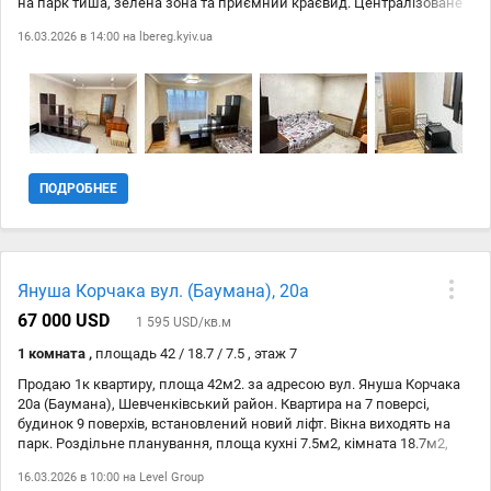
на парк тиша, зелена зона та приємний краєвид. Централізоване
опалення Централізована гаряча вода Газ Домофон Декілька
16.03.2026 в 14:00 на
lbereg.kyiv.ua
інтернет-провайдерів у будинку Оснащення квартири: Інверторний
кондиціонер Бойлер Холодильник Газова плита Пральна машина
Мікрохвильова піч Ліжко з ортопедичним матрацом Гостьовий
диван Місткі шафи для зберігання одягу Інфраструктура та
транспорт: м. Берестейська 12 хв пішки м. Нивки 15 хв пішки
Міська електричка 3 хв пішки Поруч зупинка громадського
транспорту Магазин Фора , аптека 3 хвилини до парку Нивки
ПОДРОБНЕЕ
Януша Корчака вул. (Баумана), 20а
67 000 USD
1 595 USD/кв.м
1 комната ,
площадь 42 / 18.7 / 7.5 , этаж 7
Продаю 1к квартиру, площа 42м2. за адресою вул. Януша Корчака
20а (Баумана), Шевченківський район. Квартира на 7 поверсі,
будинок 9 поверхів, встановлений новий ліфт. Вікна виходять на
парк. Роздільне планування, площа кухні 7.5м2, кімната 18.7м2,
лоджия 2.9м2. Опалення централізоване, є централізована гаряча
16.03.2026 в 10:00 на
Level Group
вода, газ, в будинку декілька інтернет-провайдерів. В квартирі є