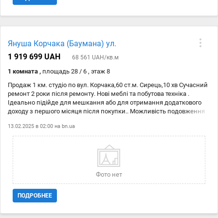
Януша Корчака (Баумана) ул.
1 919 699 UAH
68 561 UAH/кв.м
1 комната ,
площадь 28 / 6 , этаж 8
Продаж 1 км. студіо по вул. Корчака,60 ст.м. Сирець,10 хв Сучасний
ремонт 2 роки після ремонту. Нові меблі та побутова техніка .
Ідеально підійде для мешкання або для отримання додаткового
доходу з першого місяця після покупки.. Можливість подовження
договору оренди : проживає молода родина код 21146375
13.02.2025 в 02:00 на
bn.ua
Фото нет
ПОДРОБНЕЕ