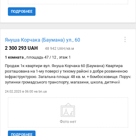
ПОДРОБНЕЕ
Януша Корчака (Баумана) ул., 60
2 300 293 UAH
48 942 UAH/кв.м
1 комната ,
площадь 47 / 12 , этаж 1
Продаж 1к квартири вул. Януша Корчака 60 (Баумана) Квартира
розташована на 1-му поверсі у тихому районі з добре розвиненою
інфраструктурою. Загальна площа: 48 кв. м. + бомбосховище. Поруч:
зупинки громадського транспорту, магазини, школа, дитячий
садочок, велика паркова зона для прогулянок (парк Дубки). ДЮФШ
24.02.2025 в 06:00 на
bn.ua
ДИНАМО ІМ. ВАЛЕРІЯ ЛОБАНОВСЬКОГО. 15 хв. пішки до м. Сирець
та 20 хв. до м. Нивки.
Фото нет
ПОДРОБНЕЕ