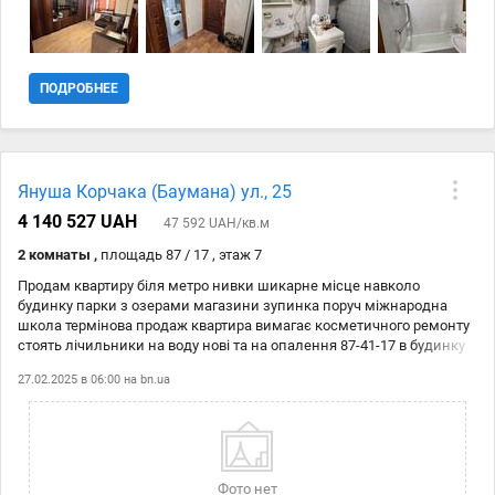
ПОДРОБНЕЕ
Януша Корчака (Баумана) ул., 25
4 140 527 UAH
47 592 UAH/кв.м
2 комнаты ,
площадь 87 / 17 , этаж 7
Продам квартиру біля метро нивки шикарне місце навколо
будинку парки з озерами магазини зупинка поруч міжнародна
школа термінова продаж квартира вимагає косметичного ремонту
стоять лічильники на воду нові та на опалення 87-41-17 в будинку
два ліфти охорона паркан навколо будинку Туї будинок цегляний та
27.02.2025 в 06:00 на
bn.ua
утеплений бізнес класу чудова пропозиція для шевченківського
району квартира застрахована. До метро йти 10 хвилин або їхати 3
хвилини Свіже повітря та тиша.
Фото нет