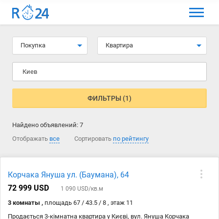
МЕНЮ
Выбрать язык
Покупка
Квартира
Вход и регистрация
Киев
Избранные объявления
Комментарии к объявления
ФИЛЬТРЫ (1)
Контакты
Найдено объявлений:
7
Как добавить объявление
Отображать
все
Сортировать
по рейтингу
Корчака Януша ул. (Баумана), 64
72 999 USD
1 090 USD/кв.м
3 комнаты ,
площадь 67 / 43.5 / 8 , этаж 11
Продається 3-кімнатна квартира у Києві, вул. Януша Корчака