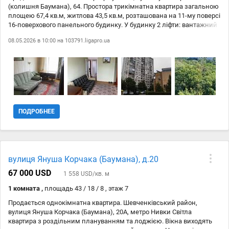
(колишня Баумана), 64. Простора трикімнатна квартира загальною
площею 67,4 кв.м, житлова 43,5 кв.м, розташована на 11-му поверсі
16-поверхового панельного будинку. У будинку 2 ліфти: вантажний
та пасажирський. У квартирі є газ. Планування квартири зручне, всі
08.05.2026 в 10:00 на
103791.ligapro.ua
окремі кімнати, санвузол роздільний, є кладовка, два окремі
балкони з кімнати та з кухні. Площа кімнат: 13,9 м/13,8 м/15,8 м.
Кухня: 8,0 м. Коридор: 9,6 м. Квартира повністю мебльована та
укомплектована технікою: холодильник, пральна машина, бойлер,
всі лічильники. Квартира в житловому стані, потребує ремонту.
Будинок розташований у Щевченківському районі Києва, зручна
локація з розвиненою інфраструктурою, поруч школи, садки,
магазини, зупинки транспорту. Всього 20 хвилин пішки до станції
ПОДРОБНЕЕ
метро Нивки або 14 хвилин пішки до метро Сирець, міської
кільцевої електрички. Чистий спокійний район, за будинком
починається Сирецький гай, зона відпочинку, ДЮФШ «Динамо».
Ця квартира чудовий варіант як для власного проживання, так і
для інвестицій з метою здачі в оренду.
вулиця Януша Корчака (Баумана), д.20
67 000 USD
1 558 USD/кв. м
1 комната ,
площадь 43 / 18 / 8 , этаж 7
Продається однокімнатна квартира. Шевченківський район,
вулиця Януша Корчака (Баумана), 20А, метро Нивки Світла
квартира з роздільним плануванням та лоджією. Вікна виходять