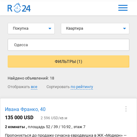
МЕНЮ
Выбрать язык
Покупка
Квартира
Вход и регистрация
Одесса
Избранные объявления
Комментарии к объявления
ФИЛЬТРЫ (1)
Контакты
Найдено объявлений:
18
Как добавить объявление
Отображать
все
Сортировать
по рейтингу
Ивана Франко, 40
135 000 USD
2 596 USD/кв.м
2 комнаты ,
площадь 52 / 39 / 10.92 , этаж 7
Пропонується до продажу сучасна євродвушка в ЖК «Модерн» —