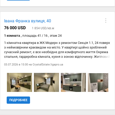
Премиальные ткани штор и тюля. Техника: Встроенный
холодильник. Посудомоечная машина. Духовой шкаф. Варочная
поверхность. Стиральная машина. Бойлер. Комфорт: Теплый пол
во всех зонах с плиточным покрытием. Вид из окон в тихий,
Івана Франка вулиця, 40
уютный двор. При ремонте использованы дорогие материалы, все
работы выполнены качественно, с соблюдением технологий и
76 000 USD
1 854 USD/кв.м
вниманием к каждой детали. Эта квартира — идеальный выбор
1 комната ,
площадь 41 / 16 , этаж 24
для тех, кто ценит стиль, качество, комфорт ,функциональность и
актуальность на долгое время !.
1-кімнатна квартира в ЖК Модерн з ремонтом Секція 1.1, 24 поверх
з неймовірним краєвидом на місто. У квартирі щойно зроблений
сучасний ремонт, є все необхідне для комфортного життя Окрема
спальня, гардеробна кімната, кухня з зоною відпочинку. Житловий
комплекс із сучасною інфраструктурою, охороною та зручним
03.07.2026 в 15:00 на
CrystalEstate.ligapro.ua
розташуванням — поруч магазини, зупинки, паркінг. Ідеальний
варіант як для життя, так і для інвестиції. ID 213-213-885
ПОДРОБНЕЕ