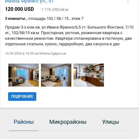
Ивана Франко ул., 51
120 000 USD
1 176 USD/кв.м
3 комнаты ,
площадь 102 / 58 / 15 , этаж 7
Продам 3-х ком.кв. ул.Ивана Франко/6,5 ст. Большого Фонтана. 7/10
эт., 102/58/15 кв.м. Просторная, уютная, ухоженная квартира с
качественным ремонтом. Квартира спланирована в гостиную, две
отдельные спальни, кухню, гардеробную, два санузла и две
лоджии. Мебель, техника, все остается. Кирпичный дом со своей
12.04.2024 в 16:00 на
Milena.ligapro.ua
закрытой территорией, расположен внутри квартала. Отличная
локация, рядом транспорт, школа, супермаркеты, мини-рынок,
море, парк, все в шаговой доступности. В доме есть свое
бомбоубежище. Цена 120 тыс. у.е.
ПОДРОБНЕЕ
Районы
Микрорайоны
Улицы