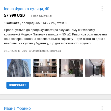
Івана Франка вулиця, 40
57 999 USD
1 055 USD/кв.м
1 комната ,
площадь 55 / 14.2 / 26 , этаж 8
Пропонується до продажу квартира в сучасному житловому
комплексі Mодерн Загальна площа — 55 м2. Квартира розташована
на 8 поверсі. Головна перевага цього варіанту — три вікна та одна з
найбільших кухонь у будинку, що дає можливість зручно
перепланувати квартиру у повноцінну 2-кімнатну. Квартира
01.07.2026 в 12:00 на
CrystalEstate.ligapro.ua
продається в новому будинку бізнес/еліт-класу, який будується за
сучасними стандартами якості та комфорту. Переваги обєкта: —
велика кухня — можливість перепланування в 2-кімнатну квартиру
Будинок цегляний, що забезпечує хорошу тепло- та шумоізоляцію.
Тип угоди — переуступка. Переуступку оплачує власник, що є
додатковою фінансовою перевагою для покупця. Плановий термін
введення будинку в експлуатацію — кінець 2026 року. Квартира
стане чудовим варіантом як для власного проживання, так і для
ПОДРОБНЕЕ
інвестиції з перспективою подальшої оренди або перепродажу.
Телефонуйте — із задоволенням відповімо на всі запитання. ID 213-
364-439
Ивана Франко