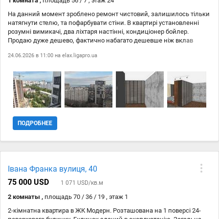
1 комната ,
площадь 56 / 7 , этаж 24
На данний момент зроблено ремонт чистовий, залишилось тільки
натягнути стелю, та пофарбувати стіни. В квартирі установленні
розумні вимикачі, два ліхтаря настінні, кондиціонер бойлер.
Продаю дуже дешево, фактично набагато дешевше ніж вклав
коштів і часу Без комісій, я не ріелтор Дизайн проект Переуступка
24.06.2026 в 11:00 на
elax.ligapro.ua
Боковий вид моря Секція 1.1 Івана Франка 40 До моря 25 хв пішки.
ПОДРОБНЕЕ
Івана Франка вулиця, 40
75 000 USD
1 071 USD/кв.м
2 комнаты ,
площадь 70 / 36 / 19 , этаж 1
2-кімнатна квартира в ЖК Модерн. Розташована на 1 поверсі 24-