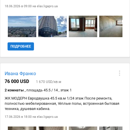
скину по запросу). С других окон как на ладони панорама Аркадии.
18.06.2026 в 09:00 на
elax.ligapro.ua
ПОДРОБНЕЕ
Ивана Франко
76 000 USD
1 670 USD/кв.м
2 комнаты ,
площадь 45.5 / 14 , этаж 1
ЖК МОДЕРН Евродвушка 45.5 кв.м 1/24 этаж После ремонта,
полностью мебелированная, тёплые полы, встроенная бытовая
техника, душевая кабина.
17.06.2026 в 18:00 на
elax.ligapro.ua