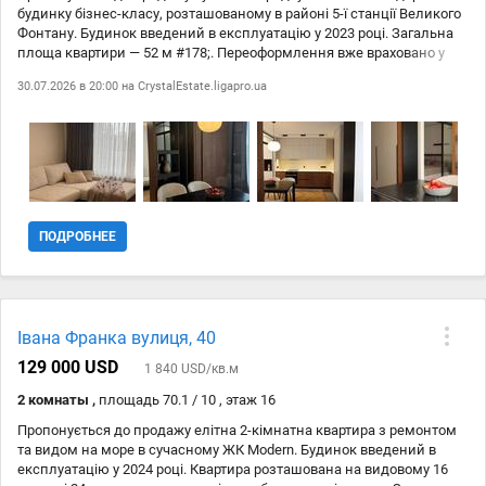
будинку бізнес-класу, розташованому в районі 5-ї станції Великого
Фонтану. Будинок введений в експлуатацію у 2023 році. Загальна
площа квартири — 52 м #178;. Переоформлення вже враховано у
вартості. Квартира виконана за авторським дизайн-проєктом із
30.07.2026 в 20:00 на
CrystalEstate.ligapro.ua
використанням якісних матеріалів та продуманих інтерєрних
рішень. Планування: — простора кухня-вітальня; — окрема спальня
зі скляною перегородкою та гарною шумоізоляцією; — суміжний
санвузол із ванною; — лоджія зі скляною перегородкою. У квартирі
встановлені меблі, виготовлені на замовлення. Кухня та всі
корпусні меблі виконані за індивідуальним проєктом. Особливу
увагу приділено не лише дизайну, а й практичності — передбачено
багато продуманих місць для зберігання. У квартирі: — кварцова
ПОДРОБНЕЕ
стільниця та підвіконня; — натяжні стелі; — фарбовані стіни; — двері
прихованого монтажу; — дизайнерська електрофурнітура; —
італійська сантехніка; — кондиціонер; — преміальні тканини штор
та тюлю; — тепла підлога у всіх зонах із плитковим покриттям.
Новому власнику залишаються: — вбудований холодильник; —
Івана Франка вулиця, 40
посудомийна машина; — духова шафа; — варильна поверхня; —
плита; — пральна машина; — телевізор. Вікна квартири виходять у
129 000 USD
1 840 USD/кв.м
тихий затишний двір, що забезпечує комфорт та спокійну
2 комнаты ,
площадь 70.1 / 10 , этаж 16
атмосферу. Переваги комплексу: — будинок бізнес-класу; —
закрита територія; — охорона; — консьєрж; — підземний паркінг; —
Пропонується до продажу елітна 2-кімнатна квартира з ремонтом
гостьовий паркінг; — сучасні пасажирські та вантажні ліфти; —
та видом на море в сучасному ЖК Modern. Будинок введений в
пожежна сигналізація; — панорамні вікна. Локація — одна з
експлуатацію у 2024 році. Квартира розташована на видовому 16
найзручніших на Великому Фонтані. У пішій доступності: — парк; —