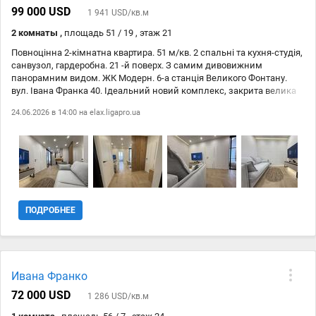
99 000 USD
1 941 USD/кв.м
2 комнаты ,
площадь 51 / 19 , этаж 21
Повноцінна 2-кімнатна квартира. 51 м/кв. 2 спальні та кухня-студія,
санвузол, гардеробна. 21 -й поверх. З самим дивовижним
панорамним видом. ЖК Модерн. 6-а станція Великого Фонтану.
вул. Івана Франка 40. Ідеальний новий комплекс, закрита велика
територія, яка постійно охороняється. Максимально розвинена
24.06.2026 в 14:00 на
elax.ligapro.ua
інфраструктура і всередині комплексу, і в окрузі. Зроблено новий,
дуже якісний ремонт. Дизайнерське рішення та супровід. Зручне і
комфортне планування. У квартирі абсолютно нічого доробляти не
потрібно. Можна заїжджати і жити вже сьогодні. Укомплектована
всіма необхідними меблями та технікою. Посудомийна машина,
духовка, варильна поверхня, вбудований холодильник — все
Whirpool. Пральна та сушильна машина. Комплекс обладнаний
генератором. На території є продуктові магазини, салони краси,
ПОДРОБНЕЕ
кафе, дитячий майданчик, паркінг.
Ивана Франко
72 000 USD
1 286 USD/кв.м