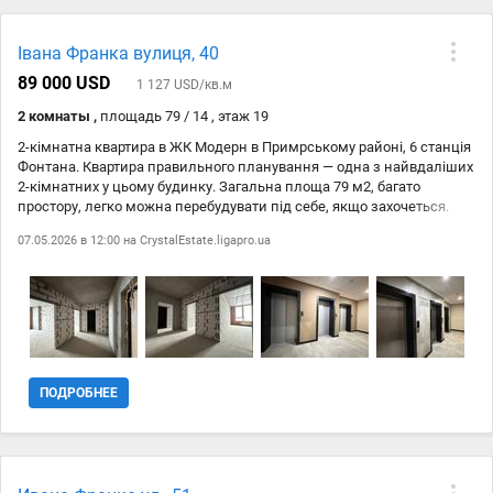
озеленений. ID212-956-054
Івана Франка вулиця, 40
89 000 USD
1 127 USD/кв.м
2 комнаты ,
площадь 79 / 14 , этаж 19
2-кімнатна квартира в ЖК Модерн в Примрському районі, 6 станція
Фонтана. Квартира правильного планування — одна з найвдаліших
2-кімнатних у цьому будинку. Загальна площа 79 м2, багато
простору, легко можна перебудувати під себе, якщо захочеться.
Дуже зручний район: до моря близько, поруч безліч ресторанів і
07.05.2026 в 12:00 на
CrystalEstate.ligapro.ua
кафе, магазини, є школи і садочки — все під рукою. Квартира
світла, з хорошим потенціалом як для життя, так і під здачу. ID 213-
329-343
ПОДРОБНЕЕ