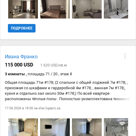
ПОДРОБНЕЕ
Ивана Франко
115 000 USD
1 620 USD/кв.м
3 комнаты ,
площадь 71 / 20 , этаж 8
Общая площадь 71м #178; (2 спальни с общей лоджией 7м #178; ,
прихожая со шкафами и гардеробной 4м #178; , ванная 7м #178;,
кухня и отдельно зал около 30м #178;) По всей квартире
расположены тёплые полы . Полностью укомплектована техникой
. На кухне находятся фильтра для очищения воды . Комплекс от
17.06.2026 в 18:00 на
elax.ligapro.ua
застройщика Стикон Сданный дом с документами Находится
между 5 и 6 ст. Большого Фонтана Охраняемая территория с
бесплатной парковой вокруг дома и зарядными станциями для
машин , так же имеется паркинг в доме и кладовые помещения .
Дом оборудован генератором и резервуар воды на случай