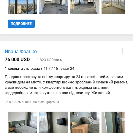
тепла, повітря та свободи. Рідкісне поєднання площі,
розташування та видів робить цю пропозицію по-справжньому
ексклюзивною. Простір для тих, хто цінує масштаб, естетику та
натхнення. № 213-202-085
ПОДРОБНЕЕ
Ивана Франко
76 000 USD
1 823 USD/кв.м
1 комната ,
площадь 41.7 / 16 , этаж 24
Продаю простору та світлу квартиру на 24 поверсі з неймовірним
краєвидом на місто. У квартирі щойно зроблений сучасний ремонт,
є все необхідне для комфортного життя: окрема спальня,
гардеробна кімната, кухня з зоною відпочинку. Житловий
комплекс із сучасною інфраструктурою, охороною та зручним
13.07.2026 в 10:00 на
elax.ligapro.ua
розташуванням — поруч магазини, зупинки, паркінг. Ідеальний
варіант як для життя, так і для інвестиції.