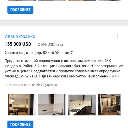
ПОДРОБНЕЕ
Ивана Франко
135 000 USD
2 596 USD/кв.м
2 комнаты ,
площадь 52 / 10.92 , этаж 7
Продажа стильной евродвушки с авторским ремонтом в ЖК
«Модерн» Район 5-й станции Большого Фонтана *Переоформление
учтено в цене* Предлагается к продаже современная евродвушка
площадью 52 кв.м. с дизайнерским ремонтом, выполненным из
качественных материалов. Квартира полностью готова к
01.07.2026 в 12:00 на
elax.ligapro.ua
проживанию — заходи и живи! Планировка: Просторная гостиная
Отдельная спальня с качественной стеклянной перегородкой(с
хорошей шумоизоляцией) Кухня Санузел с ванной Лоджия с
перегородкой стеклянной В квартире: Мягкая мебель,
изготовленная на заказ. Кухня и корпусная мебель по
индивидуальному проекту. Кварцевая столешница и подоконники.
Множество продуманных мест для хранения. Натяжные потолки.
Крашеные стены. Двери скрытого монтажа. Стильная
ПОДРОБНЕЕ
дизайнерская электрика. Итальянская сантехника Кондиционер.