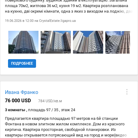
поверхового будинку. Будинок зданий в експлуатацію. Загальна
площа 70м2, житлова 36 м2, кухня 19 м2. Квартира розпланована
на кухню, дві окремі кімнати, одна з яких з виходом на лоджію, два
санвузла та просторий хол. Квартира в стані від забудовника -
19.06.2026 в 12:00 на
CrystalEstate.ligapro.ua
виконана якісна стяжка підлоги, встановлено металопластикове
скління, броньовані вхідні двері. У комплексі своя котельня, є
генератор. Багаторівнева система безпеки, консьєрж-сервіс. ЖК
Модерн розташований в зручній локації на 6-й станції Великого
Фонтану. Розвинена інфраструктура району, що включає в себе
супермаркети, аптеки, салони краси, лікарню, зупинки міського
транспорту. До Аркадії пішки 20 хвилин, до парку - 15 хвилин. ID
212888823
ПОДРОБНЕЕ
Ивана Франко
76 000 USD
784 USD/кв.м
3 комнаты ,
площадь 97 / 35 , этаж 24
Предлагается квартира площадью 97 метров на 6й станции
Фонтана в новом элитном жилом комплексе. Дом из красного
кирпича. Квартира просторная, свободной планировки. Из
квартиры открывается потрясающий вид на город и море(видео