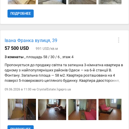
отсутствия света и воды .
ПОДРОБНЕЕ
Івана Франка вулиця, 39
57 500 USD
991 USD/кв.м
3 комнаты ,
площадь 58 / 30 / 6 , этаж 4
Пропонується до продажу світла та затишна 3-кімнатна квартира в
одному з найпопулярніших районів Одеси — на 6-й станції В.
Фонтану. Загальна площа — 58 м2. Квартира розташована на 4
поверсі 5-поверхового цегляного будинку. Квартира двостороння,
завдяки чому в приміщенні багато природного світла та
09.06.2026 в 11:00 на
CrystalEstate.ligapro.ua
комфортний мікроклімат у будь-яку пору року. Стан квартири —
житловий. При бажанні нові власники можуть виконати ремонт на
власний смак та реалізувати власні дизайнерські рішення без
переплати за чужий ремонт. Переваги: двостороннє планування,
світлі та затишні кімнати, централізоване опалення, затребуваний
район міста. Локація поєднує комфорт для життя та зручну
транспортну розвязку. Поруч розташовані: супермаркети та
магазини, школи та дитячі садки, зупинки громадського