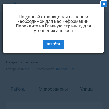
МЕНЮ
На данной странице мы не нашли
Выбрать язык
необходимой для Вас информации.
Покупка
Квартира
Перейдите на Главную страницу для
Вход и регистрация
уточнения запроса
Одесса
Избранные объявления
ПЕРЕЙТИ
Комментарии к объявления
ФИЛЬТРЫ (1)
Контакты
Найдено объявлений:
0
Как добавить объявление
Отображать
все
Сортировать
по рейтингу
Районы
Микрорайоны
Улицы