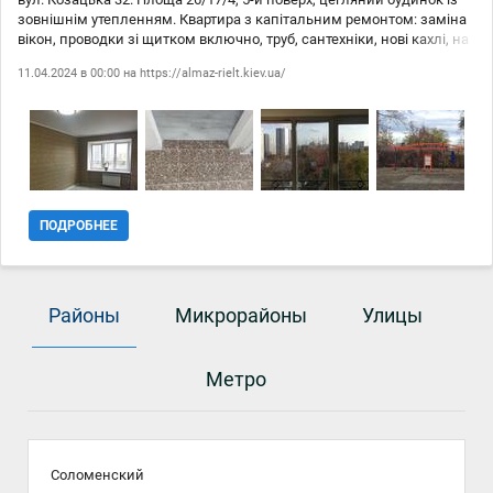
зовнішнім утепленням. Квартира з капітальним ремонтом: заміна
вікон, проводки зі щитком включно, труб, сантехніки, нові кахлі, на
підлозі новий лінолеум та кахлі, євробатареї. Вікна виходять на
11.04.2024 в 00:00 на
https://almaz-rielt.kiev.ua/
приватний сектор, будинок на горі, зона відпочинку –
Голосіївський парк з озером. Поруч з домом спортивний
майданчик, школи, ліцеї, дитячі садки, поліклініки, лікарні, банки,
центральний автовокзал, продуктові магазини та торгово-
розважальні центри. Зручна транспортна розв'язка - три станції
метро Деміївська, Голосіївська та Либідська. Фахівець Олена
ПОДРОБНЕЕ
Районы
Микрорайоны
Улицы
Метро
Соломенский