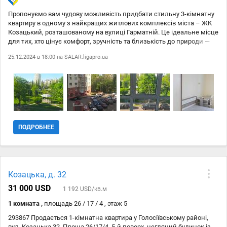
Пропонуємо вам чудову можливість придбати стильну 3-кімнатну
квартиру в одному з найкращих житлових комплексів міста – ЖК
Козацький, розташованому на вулиці Гарматній. Це ідеальне місце
для тих, хто цінує комфорт, зручність та близькість до природи —
всього за кілька хвилин від вашого будинку знаходиться
25.12.2024 в 18:00 на
SALAR.ligapro.ua
прекрасний парк. Квартира вражає не лише своїм сучасним
ремонтом, а й повністю укомплектована меблями, що дозволяє
вам одразу комфортно заселитися. Просторі кімнати, якісні
матеріали та продумане планування роблять це житло ідеальним
для сімейного життя або інвестицій. Не проґавте свій шанс стати
власником цього чудового обєкта! Залишайте заявку на перегляд
або дзвоніть прямо зараз для детальної інформації. Ваша нова
квартира чекає на вас! 2412
ПОДРОБНЕЕ
Козацька, д. 32
31 000 USD
1 192 USD/кв.м
1 комната ,
площадь 26 / 17 / 4 , этаж 5
293867 Продається 1-кімнатна квартира у Голосіївському районі,
вул. Козацька 32. Площа 26/17/4, 5-й поверх, цегляний будинок із