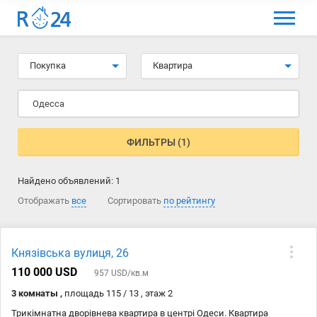
МЕНЮ
Выбрать язык
Покупка
Квартира
Вход и регистрация
Одесса
Избранные объявления
Комментарии к объявления
ФИЛЬТРЫ (1)
Контакты
Найдено объявлений:
1
Как добавить объявление
Отображать
все
Сортировать
по рейтингу
Князівська вулиця, 26
110 000 USD
957 USD/кв.м
3 комнаты ,
площадь 115 / 13 , этаж 2
Трикімнатна дворівнева квартира в центрі Одеси. Квартира