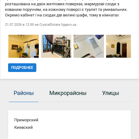
розташована на двох житлових поверхах, мармурові сходи з
кованим поруччям, на кожному поверсі є туалет та умивальник.
Окремо кабінет і на сходах дві великі шафи, тому в кімнатах
просторо. Є дві комори, одна в квартирі, друга на вулиці з
21.07.2026 в 12:00 на
CrystalEstate.ligapro.ua
окремими залізними дверима. Виведено розетку на вулицю під
електромобіль, місце для паркування перед входом у квартиру.
Фасадна квартира Є великий балкон. В інтерєрі багато старовинних
речей і привезених з різних куточків світу. Двоконтурний котел,
кондиціонер, електричний камін, що діє. Нове електропроведення,
труби, опалення. Квартира повністю готова до продажу. Відмінна
інфраструктура, центр міста, поруч навчальні заклади, театри,
магазини, зручна транспортна розвязка. ID 212760066
ПОДРОБНЕЕ
Районы
Микрорайоны
Улицы
Приморский
Киевский